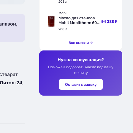
208 л
л (153070)
Mobil
Масло для станков
94 288 ₽
Mobil Mobiltherm 605,
апазон,
синтетическое, 208 л
208 л
(151745)
Все смазки →
Нужна консультация?
Поможем подобрать масло под вашу
технику
стеарат
Литол-24
,
Оставить заявку