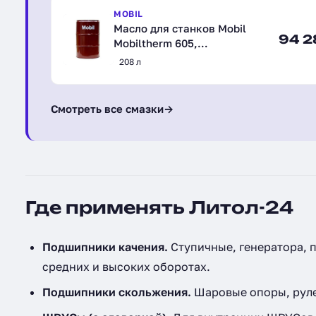
MOBIL
Масло для станков Mobil
94 2
Mobiltherm 605,
синтетическое, 208 л
208 л
(151745)
Смотреть все смазки
→
Где применять Литол-24
Подшипники качения.
Ступичные, генератора, 
средних и высоких оборотах.
Подшипники скольжения.
Шаровые опоры, руле