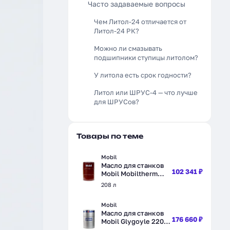
Часто задаваемые вопросы
Чем Литол-24 отличается от
Литол-24 РК?
Можно ли смазывать
подшипники ступицы литолом?
У литола есть срок годности?
Литол или ШРУС-4 — что лучше
для ШРУСов?
Товары по теме
Mobil
Масло для станков
102 341 ₽
Mobil Mobiltherm
603, синтетическое,
208 л
208 л (152870)
Mobil
Масло для станков
176 660 ₽
Mobil Glygoyle 220,
синтетическое, 208