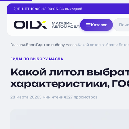
ПН-ПТ 10:00–18:00
СБ-ВС выходной
Каталог
Главная
›
Блог
›
Гиды по выбору масла
›
Какой литол выбрать: Лито
ГИДЫ ПО ВЫБОРУ МАСЛА
Какой литол выбрат
характеристики, Г
28 марта 2026
3 мин чтения
327 просмотров