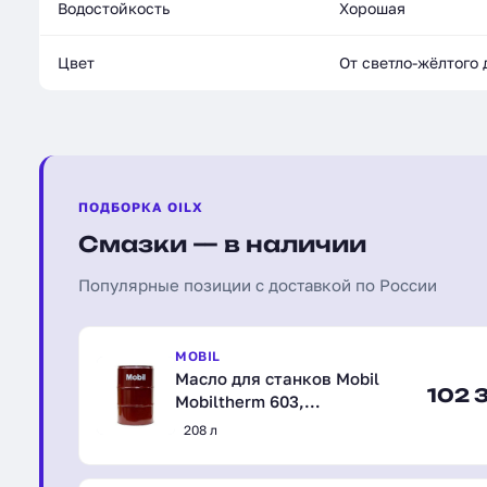
Водостойкость
Хорошая
Цвет
От светло-жёлтого 
ПОДБОРКА OILX
Смазки — в наличии
Популярные позиции с доставкой по России
MOBIL
Масло для станков Mobil
102 3
Mobiltherm 603,
синтетическое, 208 л
208 л
(152870)