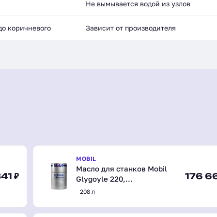
Не вымывается водой из узлов
до коричневого
Зависит от производителя
MOBIL
Масло для станков Mobil
41 ₽
176 6
Glygoyle 220,
синтетическое, 208 л
208 л
(153070)