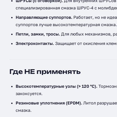
ШРУСы (с оговоркой).
Для внутренних ШРУСов 
специализированная смазка ШРУС-4 с молибде
Направляющие суппортов.
Работает, но не идеа
суппортов лучше высокотемпературная смазка.
Петли, замки, тросы.
Для любых механизмов, ра
Электроконтакты.
Защищает от окисления клем
Где НЕ применять
Высокотемпературные узлы (> 120 °C).
Тормозны
закоксуется.
Резиновые уплотнения (EPDM).
Литол разрушае
смазка.