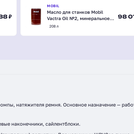
MOBIL
Масло для станков Mobil
88 ₽
98 0
Vactra Oil №2, минеральное,
208 л (152822)
208 л
помпы, натяжителя ремня. Основное назначение — рабо
вые наконечники, сайлентблоки.