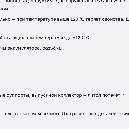
(триподных) допустим. Для наружных ШРУСов лучше
ном.
льно — при температуре выше 120 °C теряет свойства. 
ботающих при температуре до +120 °C.
мы аккумулятора, разъёмы.
е суппорты, выпускной коллектор — литол потечёт и
т некоторые типы резины. Для резиновых деталей — с