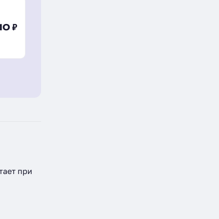
10 ₽
тает при