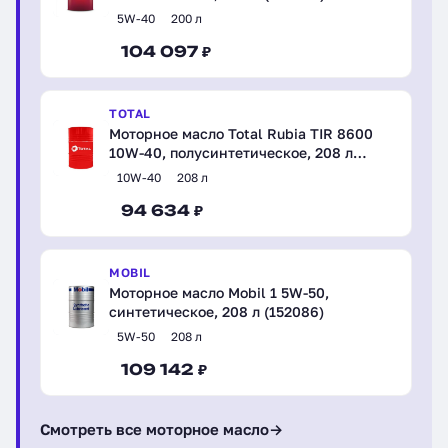
5W-40
200 л
104 097 ₽
TOTAL
Моторное масло Total Rubia TIR 8600
10W-40, полусинтетическое, 208 л
(110800)
10W-40
208 л
94 634 ₽
MOBIL
Моторное масло Mobil 1 5W-50,
синтетическое, 208 л (152086)
5W-50
208 л
109 142 ₽
Смотреть все моторное масло
→