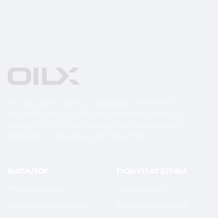
Поставка масел, смазочных материалов и технических
жидкостей в бочках по России и странам СНГ. Оптом и в
розницу от 1 бочки. Оригинальная сертифицированная
продукция от официальных дистрибьюторов.
КАТАЛОГ
ПОКУПАТЕЛЯМ
Моторное масло
Подбор масла
Гидравлическое масло
Калькуляторы масла