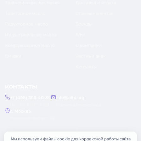
Трансмиссионное масло
Доставка и оплата
Тракторное масло
Отзывы клиентов
Редукторное масло
Бренды
Индустриальное масло
Блог
Компрессорное масло
О компании
Смазки
Честный знак
Контакты
КОНТАКТЫ
+7 (495) 308-40-89
info@oilx.org
Пн — Пт: 9:00 — 18:00
Ответим в течение часа
г. Москва
Рязанский проспект, 22
Заказать обратный звонок
Мы используем файлы cookie для корректной работы сайта