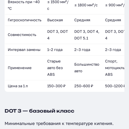
Вязкость при −40
≤ 1500 мм²/
≤ 1800 мм²/с
≤ 900 мм²/с
°C
с
Гигроскопичность
Высокая
Средняя
Средняя
DOT 3, DOT
DOT 3, DOT 4,
DOT 3, DOT
Совместимость
4
DOT 5.1
4
Интервал замены
1–2 года
2–3 года
2–3 года
Старые
Спорт,
Большинство
Применение
авто без
мотоциклы,
авто
ABS
ABS
Цена за 1 л
150–300 ₽
250–600 ₽
500–1200 ₽
DOT 3 — базовый класс
Минимальные требования к температуре кипения.