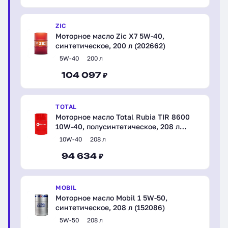
ZIC
Моторное масло Zic X7 5W-40,
синтетическое, 200 л (202662)
5W-40
200 л
104 097 ₽
TOTAL
Моторное масло Total Rubia TIR 8600
10W-40, полусинтетическое, 208 л
(110800)
10W-40
208 л
94 634 ₽
MOBIL
Моторное масло Mobil 1 5W-50,
синтетическое, 208 л (152086)
5W-50
208 л