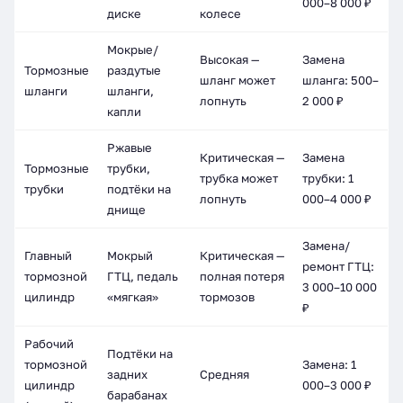
000–8 000 ₽
диске
колесе
Мокрые/
Высокая —
Замена
Тормозные
раздутые
шланг может
шланга: 500–
шланги
шланги,
лопнуть
2 000 ₽
капли
Ржавые
Критическая —
Замена
Тормозные
трубки,
трубка может
трубки: 1
трубки
подтёки на
лопнуть
000–4 000 ₽
днище
Замена/
Главный
Мокрый
Критическая —
ремонт ГТЦ:
тормозной
ГТЦ, педаль
полная потеря
3 000–10 000
цилиндр
«мягкая»
тормозов
₽
Рабочий
Подтёки на
тормозной
Замена: 1
задних
Средняя
цилиндр
000–3 000 ₽
барабанах