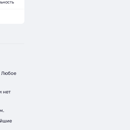
льность
. Любое
и нет
м.
айшие