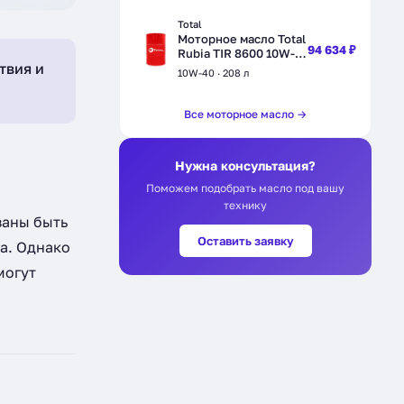
Total
Моторное масло Total
94 634 ₽
Rubia TIR 8600 10W-
твия и
40,
10W-40 · 208 л
полусинтетическое,
208 л (110800)
Все моторное масло →
Нужна консультация?
Поможем подобрать масло под вашу
технику
заны быть
Оставить заявку
а. Однако
могут