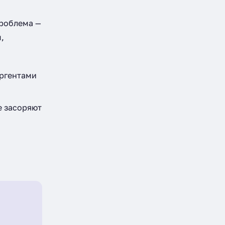
Проблема —
,
ергентами
е засоряют