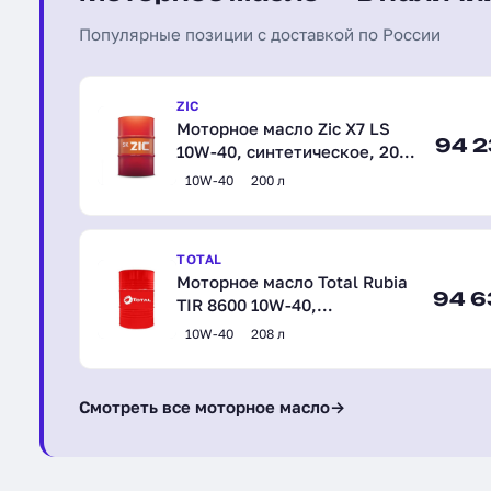
Популярные позиции с доставкой по России
ZIC
Моторное масло Zic X7 LS
94 2
10W-40, синтетическое, 200
л (202620)
10W-40
200 л
TOTAL
Моторное масло Total Rubia
94 6
TIR 8600 10W-40,
полусинтетическое, 208 л
10W-40
208 л
(110800)
Смотреть все моторное масло
→