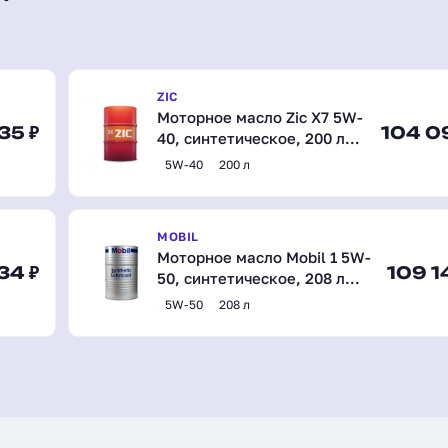
ZIC
Моторное масло Zic X7 5W-
35 ₽
104 0
40, синтетическое, 200 л
(202662)
5W-40
200 л
MOBIL
Моторное масло Mobil 1 5W-
34 ₽
109 1
50, синтетическое, 208 л
(152086)
5W-50
208 л