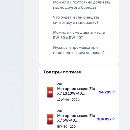
Можно ли постоянно доливать
масло другого бренда?
Что будет, если смешать
синтетику и минералку?
Можно ли смешивать масла
5W-30 и 5W-40?
Нужна ли промывка при
переходе на другое масло?
Товары по теме
Zic
Моторное масло Zic
94 235 ₽
X7 LS 10W-40,
синтетическое, 200 л
10W-40 · 200 л
(202620)
Zic
Моторное масло Zic
104 097 ₽
X7 5W-40,
синтетическое, 200
5W-40 · 200 л
л (202662)