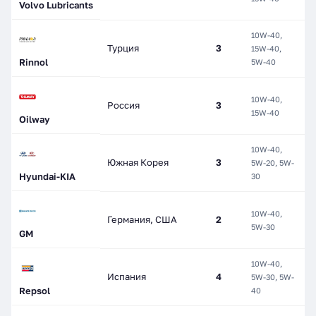
Volvo Lubricants
10W-40,
М
Турция
3
15W-40,
П
Rinnol
5W-40
С
10W-40,
Россия
3
П
15W-40
Oilway
10W-40,
Южная Корея
3
5W-20, 5W-
П
Hyundai-KIA
30
10W-40,
П
Германия, США
2
5W-30
С
GM
10W-40,
М
Испания
4
5W-30, 5W-
С
Repsol
40