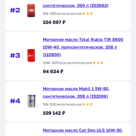
синтетическое, 200 л (202662)
#2
5W-40
Синтетическое
★ 4.9
104 097 ₽
Моторное масло Total Rubia TIR 8600
10W-40, полусинтетическое, 208 л
#3
(110800)
10W-40
Полусинтетическое
★ 4.9
94 634 ₽
Моторное масло Mobil 1 5W-50,
синтетическое, 208 л (152086)
#4
5W-50
Синтетическое
★ 4.8
109 142 ₽
Моторное масло Cat Deo ULS 10W-30,