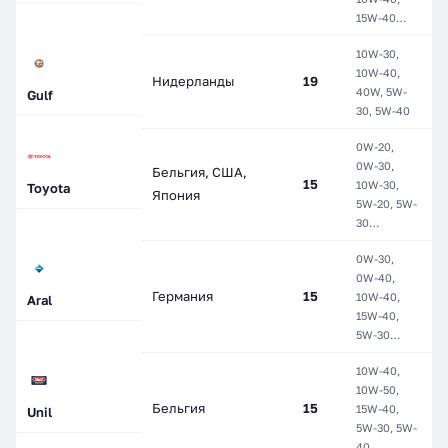
15W-40…
10W-30,
М
10W-40,
Нидерланды
19
П
40W, 5W-
Gulf
С
30, 5W-40
0W-20,
0W-30,
Г
Бельгия, США,
15
10W-30,
П
Toyota
Япония
5W-20, 5W-
С
30…
0W-30,
М
0W-40,
П
Германия
15
10W-40,
Aral
П
15W-40,
С
5W-30…
10W-40,
10W-50,
М
Бельгия
15
15W-40,
П
Unil
5W-30, 5W-
С
40