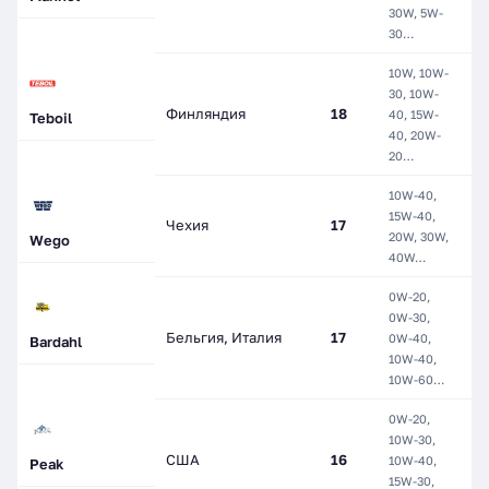
30W, 5W-
С
30…
10W, 10W-
30, 10W-
М
Финляндия
18
40, 15W-
П
Teboil
40, 20W-
С
20…
10W-40,
15W-40,
М
Чехия
17
20W, 30W,
П
Wego
40W…
0W-20,
0W-30,
Г
Бельгия, Италия
17
0W-40,
П
Bardahl
10W-40,
С
10W-60…
0W-20,
Г
10W-30,
М
США
16
10W-40,
Peak
П
15W-30,