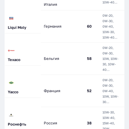
10W-40…
Италия
0W-20,
H
0W-30,
с
Германия
60
0W-40,
М
Liqui Moly
10W-30,
П
10W-40…
С
0W-20,
0W-30,
М
Бельгия
58
10W, 10W-
П
Texaco
30, 10W-
С
40…
0W-20,
М
0W-30,
П
Франция
52
0W-40,
Yacco
П
10W, 10W-
С
30…
10W-30,
10W-40,
М
Россия
38
15W-40,
П
Роснефть
20W,
С