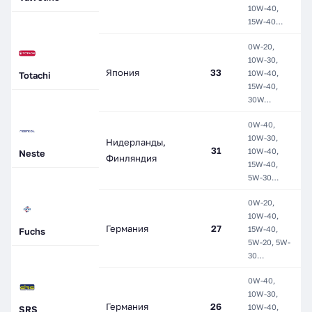
10W-40,
С
15W-40…
0W-20,
М
10W-30,
П
Япония
33
10W-40,
Totachi
П
15W-40,
С
30W…
0W-40,
10W-30,
М
Нидерланды,
31
10W-40,
П
Neste
Финляндия
15W-40,
С
5W-30…
0W-20,
10W-40,
М
Германия
27
15W-40,
П
Fuchs
5W-20, 5W-
С
30…
0W-40,
10W-30,
М
Германия
26
10W-40,
П
SRS