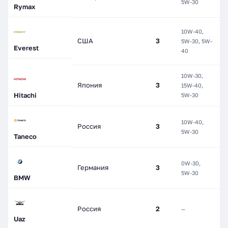
5W-30
С
Rymax
10W-40,
США
3
5W-30, 5W-
П
Everest
40
10W-30,
Япония
3
15W-40,
М
Hitachi
5W-30
10W-40,
Россия
3
С
5W-30
Taneco
0W-30,
Германия
3
С
5W-30
BMW
П
Россия
2
—
С
Uaz