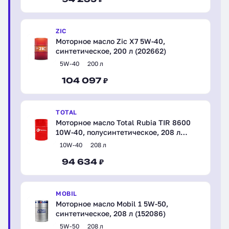
ZIC
Моторное масло Zic X7 5W-40,
синтетическое, 200 л (202662)
5W-40
200 л
104 097 ₽
TOTAL
Моторное масло Total Rubia TIR 8600
10W-40, полусинтетическое, 208 л
(110800)
10W-40
208 л
94 634 ₽
MOBIL
Моторное масло Mobil 1 5W-50,
синтетическое, 208 л (152086)
5W-50
208 л