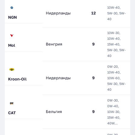
М
10W-40,
П
Нидерланды
12
5W-30, 5W-
П
NGN
40
С
10W-30,
10W-40,
М
Венгрия
9
15W-40,
П
Mol
5W-30, 5W-
С
40
0W-20,
10W-40,
М
Нидерланды
9
10W-60,
П
Kroon-Oil
5W-30, 5W-
С
40
0W-30,
0W-40,
М
Бельгия
9
10W-30,
CAT
С
15W-40,
40W…
0W-30,