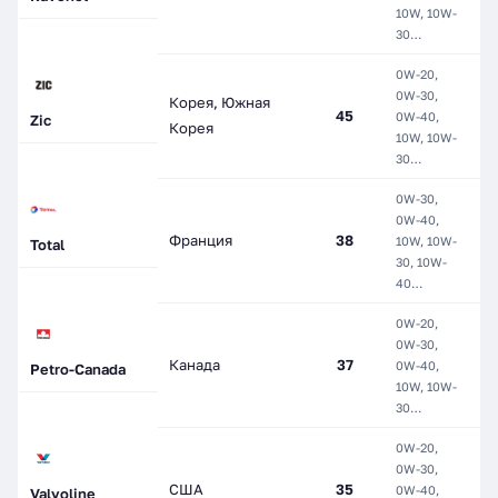
10W, 10W-
С
30…
0W-20,
М
0W-30,
Корея, Южная
П
45
0W-40,
Zic
Корея
П
10W, 10W-
С
30…
0W-30,
0W-40,
М
Франция
38
10W, 10W-
П
Total
30, 10W-
С
40…
0W-20,
Г
0W-30,
М
Канада
37
0W-40,
Petro-Canada
П
10W, 10W-
С
30…
0W-20,
0W-30,
М
США
35
0W-40,
П
Valvoline