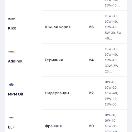
15W-40…
10W-30,
10W-40,
М
Южная Корея
26
15W-40,
П
Kixx
5W-30, 5W-
С
40…
10W-30,
10W-40,
М
Германия
24
15W-40,
П
Addinol
30W, 5W-
С
20…
0W-40,
М
10W-30,
П
Нидерланды
22
10W-40,
MPM Oil
П
15W-40,
С
15W-50…
0W-30,
0W-40,
М
Франция
20
10W-30,
П
ELF
10W-40,
С