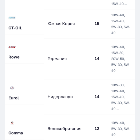
С
15W-40…
10W-40,
М
15W-40,
Южная Корея
15
П
5W-30, 5W-
GT-OIL
С
40
H
10W-40,
с
15W-30,
Г
Rowe
Германия
14
20W-50,
М
5W-30, 5W-
П
40
С
10W-30,
10W-40,
М
Нидерланды
14
15W-40,
П
Eurol
5W-30, 5W-
С
40…
10W-40,
П
Великобритания
12
5W-30, 5W-
С
Comma
40