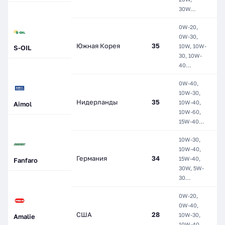
30W…
0W-20,
0W-30,
П
Южная Корея
35
10W, 10W-
S-OIL
С
30, 10W-
40…
0W-40,
Г
10W-30,
М
Нидерланды
35
10W-40,
П
Aimol
10W-60,
П
15W-40…
С
10W-30,
Г
10W-40,
М
Германия
34
15W-40,
Fanfaro
П
30W, 5W-
С
30…
0W-20,
0W-40,
М
США
28
10W-30,
П
Amalie
10W-40,
С