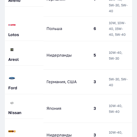
Aveno
5W-30, 5W-
С
40
10W, 10W-
М
Польша
6
40, 15W-
П
Lotos
40, 5W-40
10W-40,
П
Нидерланды
5
5W-30
С
Areol
5W-30, 5W-
П
Германия, США
3
40
С
Ford
10W-40,
П
Япония
3
5W-40
С
Nissan
10W-40,
П
Нидерланды
3