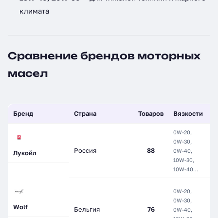
климата
Сравнение брендов моторных
масел
Бренд
Страна
Товаров
Вязкости
Т
0W-20,
0W-30,
М
Россия
88
0W-40,
П
Лукойл
10W-30,
С
10W-40…
H
0W-20,
с
0W-30,
М
Wolf
Бельгия
76
0W-40,
П