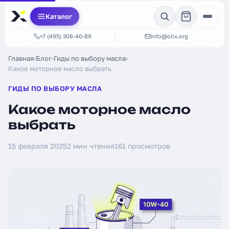
Каталог
+7 (495) 308-40-89
info@oilx.org
Главная
›
Блог
›
Гиды по выбору масла
›
Какое моторное масло выбрать
ГИДЫ ПО ВЫБОРУ МАСЛА
Какое моторное масло
выбрать
15 февраля 2025
2 мин чтения
161 просмотров