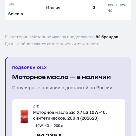
5W-30, 5W-
Италия
3
С
40
Selenia
В категории «Моторное масло» представлено
82 брендов
.
Данные обновляются автоматически из каталога.
ПОДБОРКА OILX
Моторное масло — в наличии
Популярные позиции с доставкой по России
ZIC
Моторное масло Zic X7 LS 10W-40,
синтетическое, 200 л (202620)
10W-40
200 л
94 235 ₽