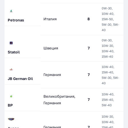
0W-30,
10W-40,
П
Италия
8
15W-50,
Petronas
С
5W-30, 5W-
40
0W-30,
М
10W-30,
Швеция
7
П
10W-40,
Statoil
С
15W-40
10W-40,
М
15W-40,
Германия
7
П
5W-30, 5W-
JB German Oil
С
40
10W-40,
М
Великобритания,
7
15W-40,
П
Германия
BP
5W-40
С
10W-30,
10W-40,
М
Германия
7
15W-40,
П