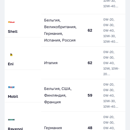
10W-30,
П
10W-40…
С
0W-20,
Бельгия,
0W-30,
М
Великобритания,
62
0W-40,
П
Shell
Германия,
10W-30,
С
Испания, Россия
10W-40…
0W-20,
0W-30,
М
Италия
62
0W-40,
П
Eni
10W, 10W-
С
20…
0W-20,
М
Бельгия, США,
0W-30,
П
Финляндия,
59
0W-40,
Mobil
П
10W-30,
Франция
С
10W-40…
0W-20,
0W-30,
М
Германия
48
0W-40,
П
Ravenol