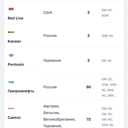
5W-40,
П
США
2
80W
С
Red Line
Россия
2
15W-40
М
Kansler
H
Германия
2
5W-30
с
Pentosin
С
0W-20,
М
10W, 10W-
Россия
90
П
30, 10W-
Газпромнефть
С
40, 15W…
Австрия,
0W-20,
Бельгия,
0W-30,
М
Castrol
Великобритания,
72
0W-40,
П
10W-30,
С
Германия,