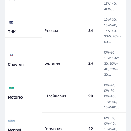
15W-40,
С
40W…
10W-30,
10W-40,
М
Россия
24
15W-40,
П
ТНК
20W, 20W-
С
50…
0W-30,
Г
10W, 10W-
М
Бельгия
24
30, 10W-
Chevron
П
40, 15W-
С
30…
0W-20,
0W-30,
П
Швейцария
23
0W-40,
Motorex
С
10W-40,
10W-60…
0W-30,
0W-40,
М
Германия
22
10W-40,
П
Mannol