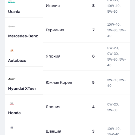
П
Италия
8
10W-40,
С
Urania
5W-30
10W-40,
П
Германия
7
5W-30, 5W-
С
Mercedes-Benz
40
0W-20,
0W-30,
Япония
6
С
5W-30, 5W-
Autobacs
40
5W-30, 5W-
Южная Корея
5
С
40
Hyundai XTeer
0W-20,
Г
Япония
4
5W-30
С
Honda
10W-40,
М
Швеция
3
15W-40
П