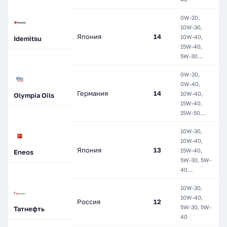
0W-20,
М
10W-30,
П
Япония
14
10W-40,
Idemitsu
П
15W-40,
С
5W-30…
0W-30,
0W-40,
М
Германия
14
10W-40,
П
Olympia Oils
15W-40,
С
15W-50…
10W-30,
10W-40,
М
Япония
13
15W-40,
П
Eneos
5W-30, 5W-
С
40…
10W-30,
10W-40,
П
Россия
12
5W-30, 5W-
С
Татнефть
40