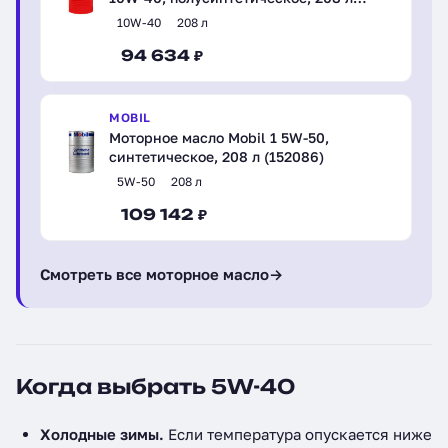
(110800)
10W-40
208 л
94 634 ₽
MOBIL
Моторное масло Mobil 1 5W-50,
синтетическое, 208 л (152086)
5W-50
208 л
109 142 ₽
Смотреть все моторное масло
→
Когда выбрать 5W-40
Холодные зимы.
Если температура опускается ниже