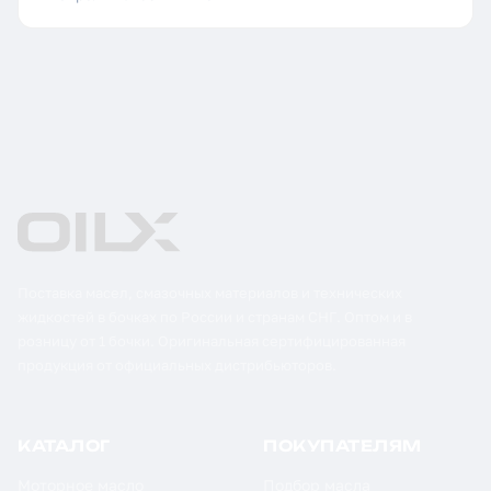
Поставка масел, смазочных материалов и технических
жидкостей в бочках по России и странам СНГ. Оптом и в
розницу от 1 бочки. Оригинальная сертифицированная
продукция от официальных дистрибьюторов.
КАТАЛОГ
ПОКУПАТЕЛЯМ
Моторное масло
Подбор масла