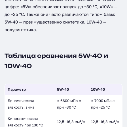
цифре: «5W» обеспечивает запуск до −30 °C, «10W» —
до −25 °C. Также они часто различаются типом базы:
5W-40 — преимущественно синтетика, 10W-40 —
полусинтетика.
Таблица сравнения 5W-40 и
10W-40
Параметр
5W-40
10W-40
Динамическая
≤ 6600 мПа·с
≤ 7000 мПа·с
вязкость, зима
при −30 °C
при −25 °C
Кинематическая
12,5–16,3 мм²/с
12,5–16,3 мм²/с
вязкость при 100 °C