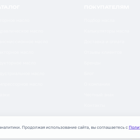
АТАЛОГ
ПОКУПАТЕЛЯМ
торное масло
Подбор масла
дравлическое масло
Калькуляторы масла
ансмиссионное масло
Доставка и оплата
акторное масло
Отзывы клиентов
дукторное масло
Бренды
дустриальное масло
Блог
мпрессорное масло
О компании
азки
Честный знак
Контакты
аналитики. Продолжая использование сайта, вы соглашаетесь с
Поли