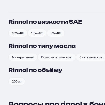
Rinnol по вязкости SAE
10W-40
15W-40
5W-40
1
1
1
Rinnol по типу масла
Минеральное
Полусинтетическое
Синтетическое
1
1
1
Rinnol по объёму
200 л
3
Вопросы про rinnol в боч