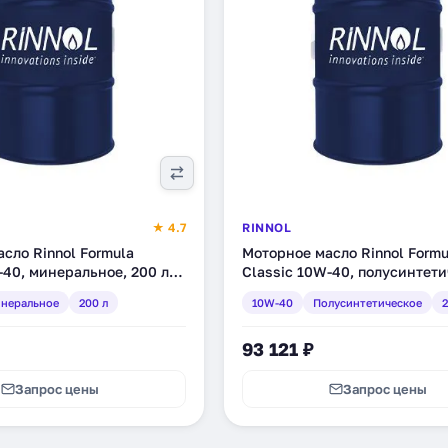
★ 4.7
RINNOL
сло Rinnol Formula
Моторное масло Rinnol Formu
-40, минеральное, 200 л
Classic 10W-40, полусинтети
200 л (100148)
неральное
200 л
10W-40
Полусинтетическое
2
93 121 ₽
Запрос цены
Запрос цены