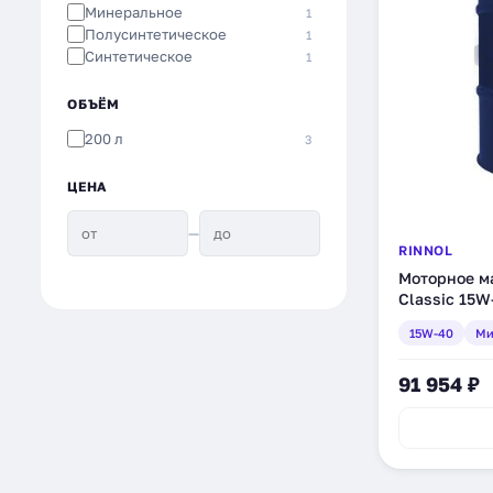
Минеральное
1
Полусинтетическое
1
Синтетическое
1
ОБЪЁМ
200 л
3
ЦЕНА
—
RINNOL
Моторное ма
Classic 15W
(100179)
15W-40
Ми
91 954 ₽