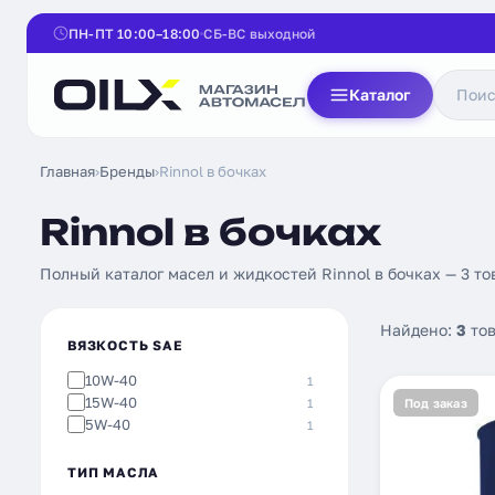
ПН-ПТ 10:00–18:00
СБ-ВС выходной
Каталог
Главная
›
Бренды
›
Rinnol в бочках
Rinnol в бочках
Полный каталог масел и жидкостей Rinnol в бочках — 3 то
Найдено:
3
тов
ВЯЗКОСТЬ SAE
10W-40
1
15W-40
1
Под заказ
5W-40
1
ТИП МАСЛА