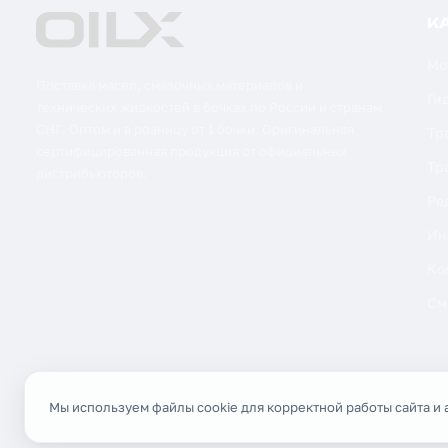
К
Мо
Поставка масел, смазочных материалов и
Ги
технических жидкостей в бочках по России и странам
СНГ. Оптом и в розницу от 1 бочки. Оригинальная
Тр
сертифицированная продукция от официальных
Тр
дистрибьюторов.
Ре
Ин
Ко
См
Мы используем файлы cookie для корректной работы сайта и 
© 2026 OILX. Все права защищены.