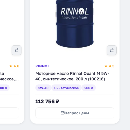
★ 4.6
RINNOL
★ 4.5
la
Моторное масло Rinnol Quant M 5W-
ческое,
40, синтетическое, 200 л (100216)
00 л
5W-40
Синтетическое
200 л
112 756 ₽
Запрос цены