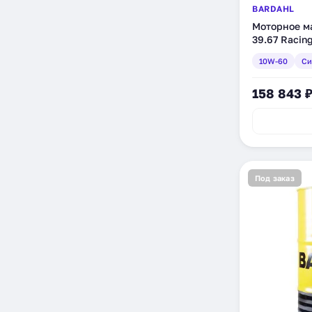
BARDAHL
Моторное м
39.67 Racin
200 л (3270
10W-60
Си
158 843 
Под заказ