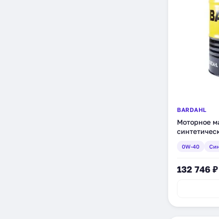
BARDAHL
Моторное ма
синтетическ
0W-40
Син
132 746 ₽