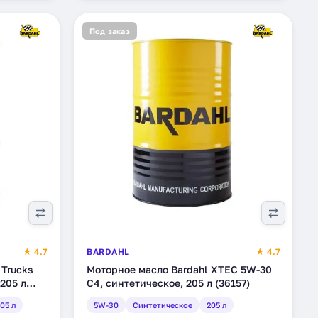
Под заказ
★ 4.7
BARDAHL
★ 4.7
 Trucks
Моторное масло Bardahl XTEC 5W-30
205 л
C4, синтетическое, 205 л (36157)
05 л
5W-30
Синтетическое
205 л