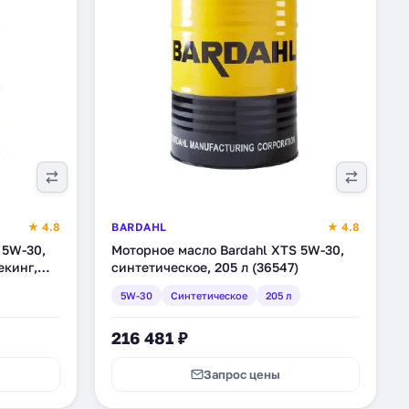
★ 4.8
BARDAHL
★ 4.8
 5W-30,
Моторное масло Bardahl XTS 5W-30,
екинг,
синтетическое, 205 л (36547)
5W-30
Синтетическое
205 л
216 481 ₽
Запрос цены