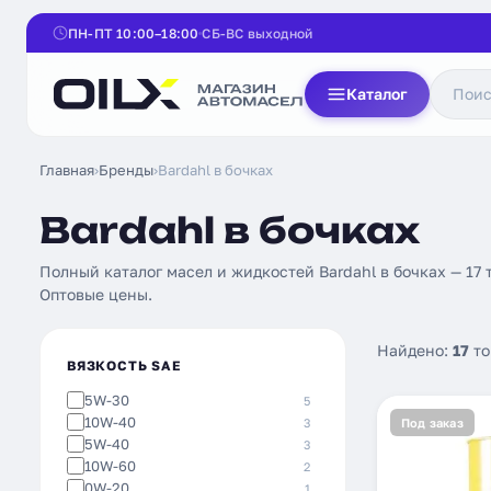
ПН-ПТ 10:00–18:00
СБ-ВС выходной
Каталог
Главная
›
Бренды
›
Bardahl в бочках
Bardahl в бочках
Полный каталог масел и жидкостей Bardahl в бочках — 17 
Оптовые цены.
Найдено:
17
то
ВЯЗКОСТЬ SAE
5W-30
5
10W-40
3
Под заказ
5W-40
3
10W-60
2
0W-20
1