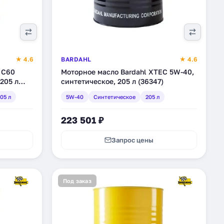
★ 4.6
BARDAHL
★ 4.6
 C60
Моторное масло Bardahl XTEC 5W-40,
205 л
синтетическое, 205 л (36347)
05 л
5W-40
Синтетическое
205 л
223 501 ₽
Запрос цены
Под заказ