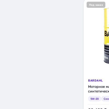
Под заказ
BARDAHL
Моторное ма
синтетическ
5W-20
Син