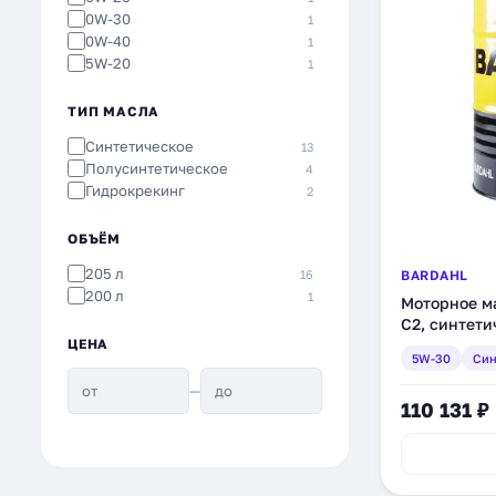
0W-30
1
0W-40
1
5W-20
1
ТИП МАСЛА
Синтетическое
13
Полусинтетическое
4
Гидрокрекинг
2
ОБЪЁМ
205 л
16
BARDAHL
200 л
1
Моторное м
C2, синтети
ЦЕНА
5W-30
Син
—
110 131 ₽