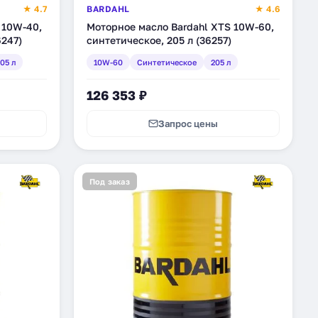
★ 4.7
BARDAHL
★ 4.6
 10W-40,
Моторное масло Bardahl XTS 10W-60,
6247)
синтетическое, 205 л (36257)
05 л
10W-60
Синтетическое
205 л
126 353 ₽
Запрос цены
Под заказ