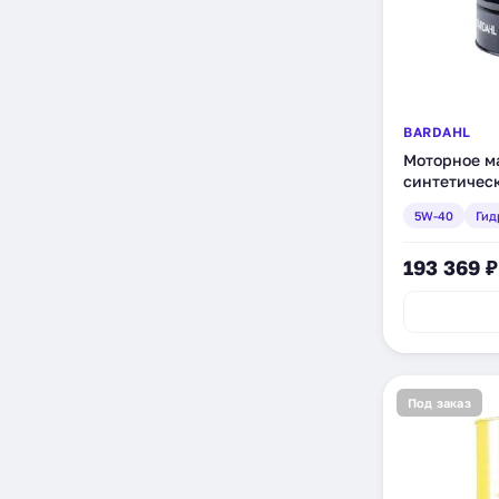
BARDAHL
Моторное ма
синтетическ
(36167)
5W-40
Гид
193 369 ₽
Под заказ