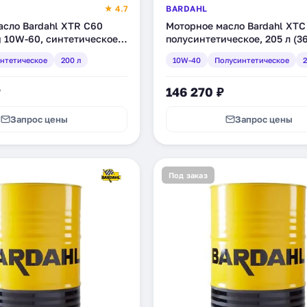
★ 4.7
BARDAHL
асло Bardahl XTR C60
Моторное масло Bardahl XTC
g 10W-60, синтетическое,
полусинтетическое, 205 л (3
54)
нтетическое
200 л
10W-40
Полусинтетическое
2
₽
146 270 ₽
Запрос цены
Запрос цены
Под заказ