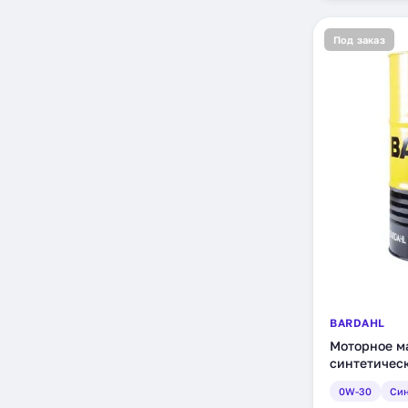
Под заказ
BARDAHL
Моторное ма
синтетическ
0W-30
Син