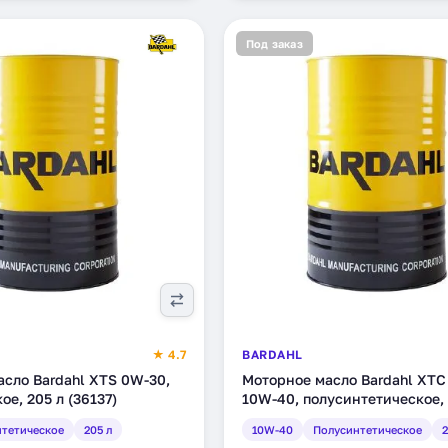
Под заказ
★ 4.7
BARDAHL
сло Bardahl XTS 0W-30,
Моторное масло Bardahl XTС
ое, 205 л (36137)
10W-40, полусинтетическое, 
(36109)
тетическое
205 л
10W-40
Полусинтетическое
2