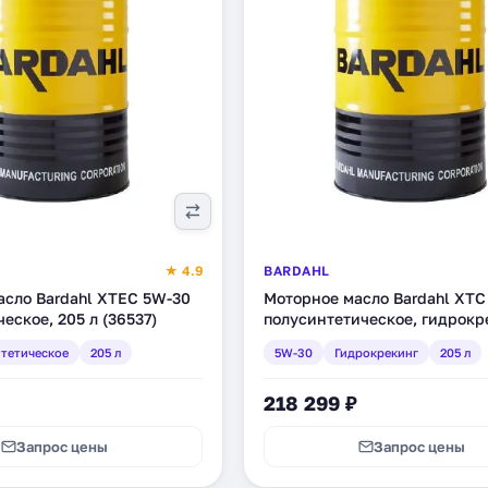
★ 4.9
BARDAHL
асло Bardahl XTEC 5W-30
Моторное масло Bardahl XTC
ческое, 205 л (36537)
полусинтетическое, гидрокр
205 л (36317)
тетическое
205 л
5W-30
Гидрокрекинг
205 л
218 299 ₽
Запрос цены
Запрос цены