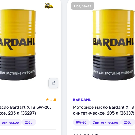
Под заказ
★ 4.5
BARDAHL
сло Bardahl XTS 5W-20,
Моторное масло Bardahl XTS
ое, 205 л (36297)
синтетическое, 205 л (36337)
тетическое
205 л
0W-20
Синтетическое
205 л