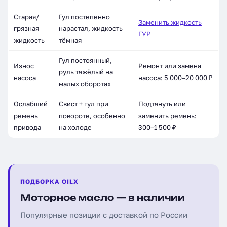
Старая/
Гул постепенно
Заменить жидкость
грязная
нарастал, жидкость
ГУР
жидкость
тёмная
Гул постоянный,
Износ
Ремонт или замена
руль тяжёлый на
насоса
насоса: 5 000–20 000 ₽
малых оборотах
Ослабший
Свист + гул при
Подтянуть или
ремень
повороте, особенно
заменить ремень:
привода
на холоде
300–1 500 ₽
ПОДБОРКА OILX
Моторное масло — в наличии
Популярные позиции с доставкой по России