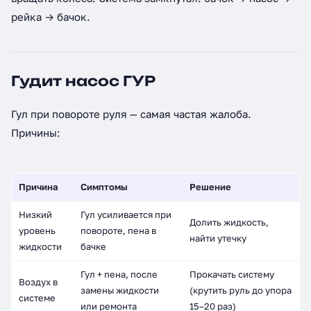
рейка → бачок.
Гудит насос ГУР
Гул при повороте руля — самая частая жалоба.
Причины:
Причина
Симптомы
Решение
Низкий
Гул усиливается при
Долить жидкость,
уровень
повороте, пена в
найти утечку
жидкости
бачке
Гул + пена, после
Прокачать систему
Воздух в
замены жидкости
(крутить руль до упора
системе
или ремонта
15–20 раз)