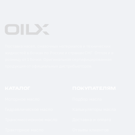
Поставка масел, смазочных материалов и технических
жидкостей в бочках по России и странам СНГ. Оптом и в
розницу от 1 бочки. Оригинальная сертифицированная
продукция от официальных дистрибьюторов.
КАТАЛОГ
ПОКУПАТЕЛЯМ
Моторное масло
Подбор масла
Гидравлическое масло
Калькуляторы масла
Трансмиссионное масло
Доставка и оплата
Тракторное масло
Отзывы клиентов