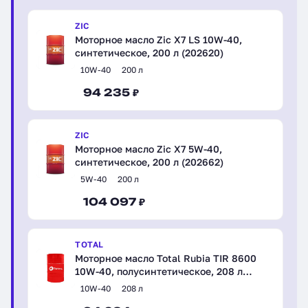
ZIC
Моторное масло Zic X7 LS 10W-40,
синтетическое, 200 л (202620)
10W-40
200 л
94 235 ₽
ZIC
Моторное масло Zic X7 5W-40,
синтетическое, 200 л (202662)
5W-40
200 л
104 097 ₽
TOTAL
Моторное масло Total Rubia TIR 8600
10W-40, полусинтетическое, 208 л
(110800)
10W-40
208 л