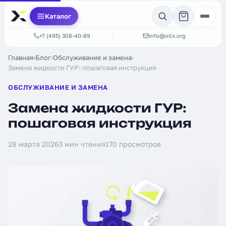
Каталог
+7 (495) 308-40-89
info@oilx.org
Главная
›
Блог
›
Обслуживание и замена
›
Замена жидкости ГУР: пошаговая инструкция
ОБСЛУЖИВАНИЕ И ЗАМЕНА
Замена жидкости ГУР:
пошаговая инструкция
28 марта 2026
3 мин чтения
170 просмотров