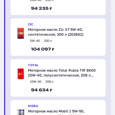
94 235 ₽
ZIC
Моторное масло Zic X7 5W-40,
синтетическое, 200 л (202662)
5W-40
200 л
104 097 ₽
TOTAL
Моторное масло Total Rubia TIR 8600
10W-40, полусинтетическое, 208 л
(110800)
10W-40
208 л
94 634 ₽
MOBIL
Моторное масло Mobil 1 5W-50,