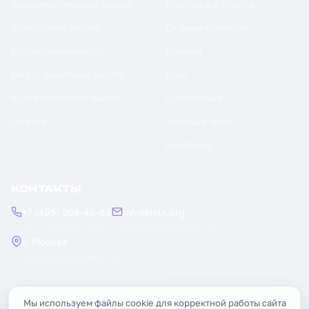
Трансмиссионное масло
Доставка и оплата
Тракторное масло
Отзывы клиентов
Редукторное масло
Бренды
Индустриальное масло
Блог
Компрессорное масло
О компании
Смазки
Честный знак
Контакты
КОНТАКТЫ
+7 (495) 308-40-89
info@oilx.org
Пн — Пт: 9:00 — 18:00
Ответим в течение часа
г. Москва
Рязанский проспект, 22
Заказать обратный звонок
Мы используем файлы cookie для корректной работы сайта