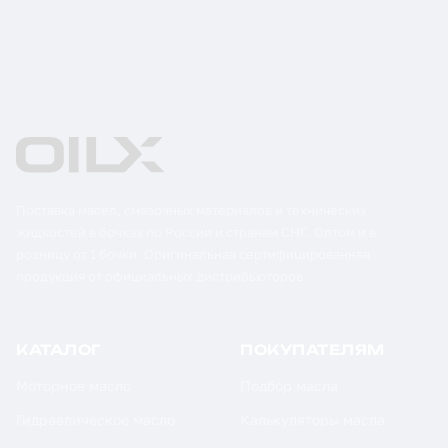
Поставка масел, смазочных материалов и технических
жидкостей в бочках по России и странам СНГ. Оптом и в
розницу от 1 бочки. Оригинальная сертифицированная
продукция от официальных дистрибьюторов.
КАТАЛОГ
ПОКУПАТЕЛЯМ
Моторное масло
Подбор масла
Гидравлическое масло
Калькуляторы масла