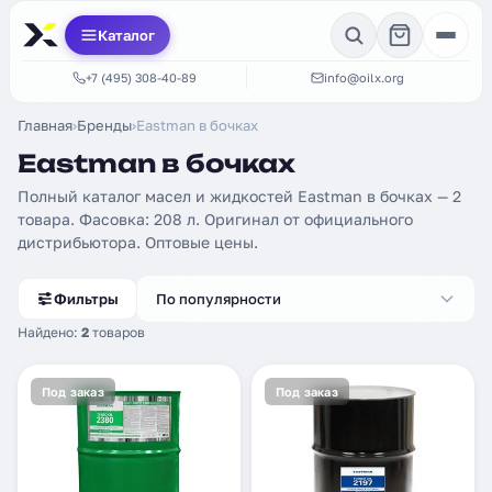
Каталог
+7 (495) 308-40-89
info@oilx.org
Главная
›
Бренды
›
Eastman в бочках
Eastman в бочках
Полный каталог масел и жидкостей Eastman в бочках — 2
товара. Фасовка: 208 л. Оригинал от официального
дистрибьютора. Оптовые цены.
Фильтры
По популярности
Найдено:
2
товаров
Под заказ
Под заказ