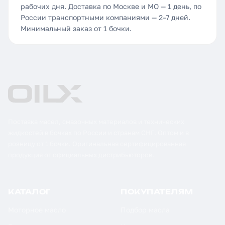
рабочих дня. Доставка по Москве и МО — 1 день, по
России транспортными компаниями — 2–7 дней.
Минимальный заказ от 1 бочки.
Поставка масел, смазочных материалов и технических
жидкостей в бочках по России и странам СНГ. Оптом и в
розницу от 1 бочки. Оригинальная сертифицированная
продукция от официальных дистрибьюторов.
КАТАЛОГ
ПОКУПАТЕЛЯМ
Моторное масло
Подбор масла