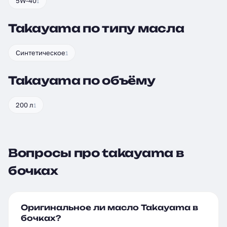
5W-40
1
Takayama по типу масла
Синтетическое
1
Takayama по объёму
200 л
1
Вопросы про takayama в
бочках
Оригинальное ли масло Takayama в
бочках?