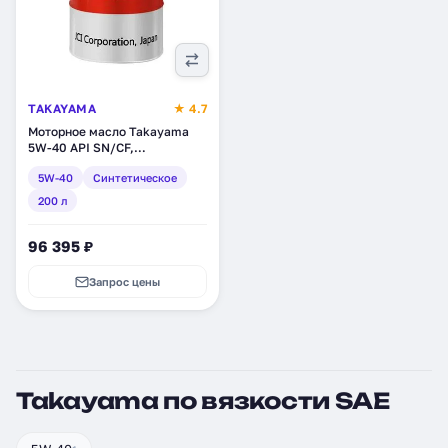
TAKAYAMA
★ 4.7
Моторное масло Takayama
5W-40 API SN/CF,
синтетическое, 200 л
5W-40
Синтетическое
(322097)
200 л
96 395 ₽
Запрос цены
Takayama по вязкости SAE