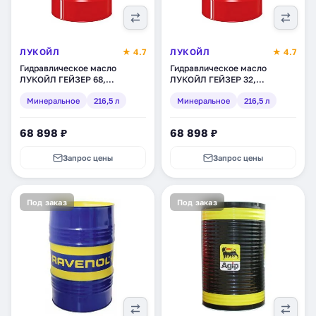
ЛУКОЙЛ
★ 4.7
ЛУКОЙЛ
★ 4.7
Гидравлическое масло
Гидравлическое масло
ЛУКОЙЛ ГЕЙЗЕР 68,
ЛУКОЙЛ ГЕЙЗЕР 32,
минеральное, 216,5 л
минеральное, 216,5 л
Минеральное
216,5 л
Минеральное
216,5 л
(1407624)
(1407619)
68 898 ₽
68 898 ₽
Запрос цены
Запрос цены
Под заказ
Под заказ