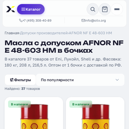
Каталог
+7 (495) 308-40-89
info@oilx.org
Главная
›
Допуски производителей
›
AFNOR NF E 48-603 HM
Масла с допуском AFNOR NF
E 48-603 HM в бочках
В каталоге 37 товаров от Eni, Лукойл, Shell и др. Фасовка:
180 кг, 208 л, 216,5 л. Оптом от 1 бочки с доставкой по РФ.
Фильтры
По популярности
Найдено:
37
товаров
В наличии
В наличии