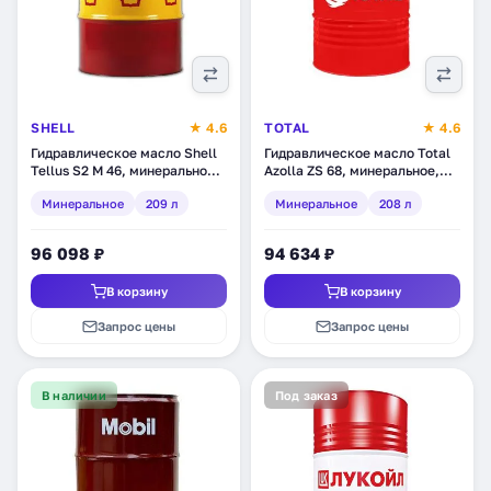
SHELL
★ 4.6
TOTAL
★ 4.6
Гидравлическое масло Shell
Гидравлическое масло Total
Tellus S2 М 46, минеральное,
Azolla ZS 68, минеральное,
209 л (550031746)
208 л (110286)
Минеральное
209 л
Минеральное
208 л
96 098 ₽
94 634 ₽
В корзину
В корзину
Запрос цены
Запрос цены
В наличии
Под заказ