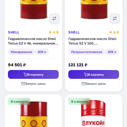
SHELL
★ 4.8
SHELL
★ 4.8
Гидравлическое масло Shell
Гидравлическое масло Shell
Tellus S2 V 46, минеральное,
Tellus S2 V 100,
209 л (550031523)
полусинтетическое, 209 л
Минеральное
209 л
Полусинтетическое
209 л
(550031732)
94 501 ₽
121 121 ₽
В корзину
В корзину
Запрос цены
Запрос цены
В наличии
В наличии