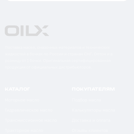
Поставка масел, смазочных материалов и технических
жидкостей в бочках по России и странам СНГ. Оптом и в
розницу от 1 бочки. Оригинальная сертифицированная
продукция от официальных дистрибьюторов.
КАТАЛОГ
ПОКУПАТЕЛЯМ
Моторное масло
Подбор масла
Гидравлическое масло
Калькуляторы масла
Трансмиссионное масло
Доставка и оплата
Тракторное масло
Отзывы клиентов