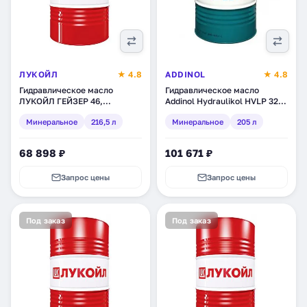
ЛУКОЙЛ
★ 4.8
ADDINOL
★ 4.8
Гидравлическое масло
Гидравлическое масло
ЛУКОЙЛ ГЕЙЗЕР 46,
Addinol Hydraulikol HVLP 32
минеральное, 216,5 л
TT, минеральное, 205 л
Минеральное
216,5 л
Минеральное
205 л
(1407621)
(4014766402646)
68 898 ₽
101 671 ₽
Запрос цены
Запрос цены
Под заказ
Под заказ