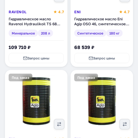
RAVENOL
★ 4.7
ENI
★ 4.7
Гидравлическое масло
Гидравлическое масло Eni
Ravenol Hydraulikoil TS 68
Agip OSO 46, синтетическое,
(HLP), минеральное, 208 л
180 кг (230311)
Минеральное
208 л
Синтетическое
180 кг
(1323106-208)
109 710 ₽
68 539 ₽
Запрос цены
Запрос цены
Под заказ
Под заказ