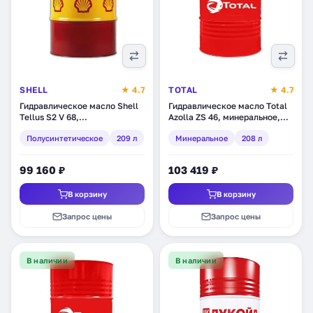
SHELL
★ 4.7
TOTAL
★ 4.7
Гидравлическое масло Shell
Гидравлическое масло Total
Tellus S2 V 68,
Azolla ZS 46, минеральное,
полусинтетическое, 209 л
208 л (110477)
Полусинтетическое
209 л
Минеральное
208 л
(550031531)
99 160 ₽
103 419 ₽
В корзину
В корзину
Запрос цены
Запрос цены
В наличии
В наличии