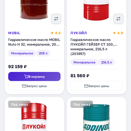
MOBIL
★ 4.6
ЛУКОЙЛ
★ 4.9
Гидравлическое масло MOBIL
Гидравлическое масло
Nuto H 32, минеральное, 208
ЛУКОЙЛ ГЕЙЗЕР СТ 100,
л (111714)
минеральное, 216,5 л
Минеральное
208 л
(203957)
Минеральное
216,5 л
92 159 ₽
81 560 ₽
В корзину
Запрос цены
Запрос цены
Под заказ
Под заказ