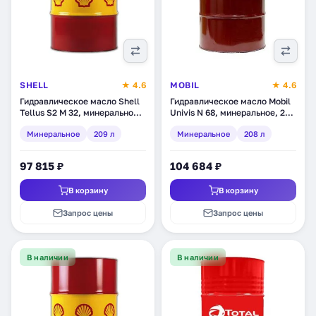
SHELL
★ 4.6
MOBIL
★ 4.6
Гидравлическое масло Shell
Гидравлическое масло Mobil
Tellus S2 М 32, минеральное,
Univis N 68, минеральное, 208
209 л (550031722)
л (111769)
Минеральное
209 л
Минеральное
208 л
97 815 ₽
104 684 ₽
В корзину
В корзину
Запрос цены
Запрос цены
В наличии
В наличии