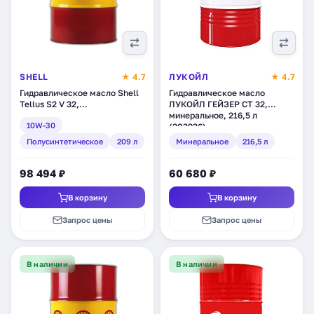
SHELL
★ 4.7
ЛУКОЙЛ
★ 4.7
Гидравлическое масло Shell
Гидравлическое масло
Tellus S2 V 32,
ЛУКОЙЛ ГЕЙЗЕР СТ 32,
полусинтетическое, 209 л
минеральное, 216,5 л
10W-30
(550031671)
(203936)
Полусинтетическое
209 л
Минеральное
216,5 л
98 494 ₽
60 680 ₽
В корзину
В корзину
Запрос цены
Запрос цены
В наличии
В наличии