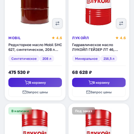
MOBIL
★ 4.6
ЛУКОЙЛ
★ 4.6
Редукторное масло Mobil SHC
Гидравлическое масло
627, синтетическое, 208 л
ЛУКОЙЛ ГЕЙЗЕР ЛТ 46,
(151988)
минеральное, 216,5 л (194751)
Синтетическое
208 л
Минеральное
216,5 л
475 530 ₽
68 628 ₽
В корзину
В корзину
Запрос цены
Запрос цены
В наличии
Под заказ