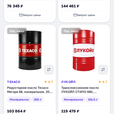
76 345 ₽
144 461 ₽
Запрос цены
Запрос цены
Под заказ
Под заказ
TEXACO
★ 4.7
ЛУКОЙЛ
★ 4.7
Редукторное масло Texaco
Трансмиссионное масло
Meropa 68, минеральное, 208
ЛУКОЙЛ СТИЛО 680,
л (802319DEE)
минеральное, 216,5 л
Минеральное
208 л
Минеральное
216,5 л
(132970)
103 864 ₽
119 479 ₽