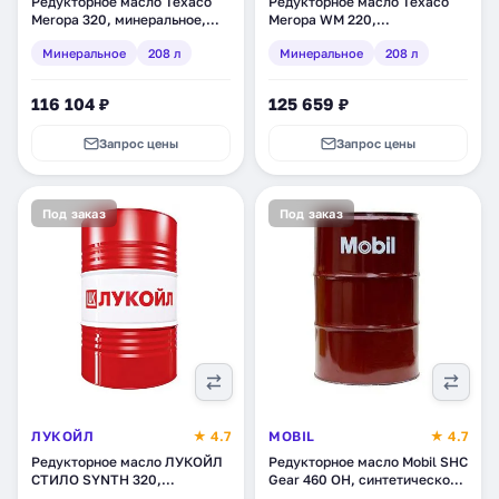
Редукторное масло Texaco
Редукторное масло Texaco
Meropa 320, минеральное,
Meropa WM 220,
208 л (802324DEE)
минеральное, 208 л
Минеральное
208 л
Минеральное
208 л
(833017DEE)
116 104 ₽
125 659 ₽
Запрос цены
Запрос цены
Под заказ
Под заказ
ЛУКОЙЛ
★ 4.7
MOBIL
★ 4.7
Редукторное масло ЛУКОЙЛ
Редукторное масло Mobil SHC
СТИЛО SYNTH 320,
Gear 460 OH, синтетическое,
синтетическое, 216,5 л
208 л (153411)