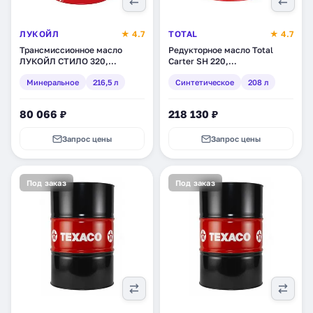
ЛУКОЙЛ
★ 4.7
TOTAL
★ 4.7
Трансмиссионное масло
Редукторное масло Total
ЛУКОЙЛ СТИЛО 320,
Carter SH 220,
минеральное, 216,5 л
синтетическое, 208 л
Минеральное
216,5 л
Синтетическое
208 л
(143936)
(112462)
80 066 ₽
218 130 ₽
Запрос цены
Запрос цены
Под заказ
Под заказ