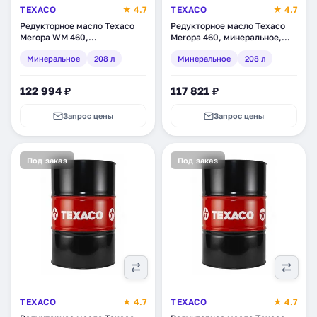
TEXACO
★ 4.7
TEXACO
★ 4.7
Редукторное масло Texaco
Редукторное масло Texaco
Meropa WM 460,
Meropa 460, минеральное,
минеральное, 208 л
208 л (802325DEE)
Минеральное
208 л
Минеральное
208 л
(840047DEE)
122 994 ₽
117 821 ₽
Запрос цены
Запрос цены
Под заказ
Под заказ
TEXACO
★ 4.7
TEXACO
★ 4.7