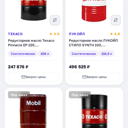
TEXACO
★ 4.9
ЛУКОЙЛ
★ 4.8
Редукторное масло Texaco
Редукторное масло ЛУКОЙЛ
Pinnacle EP 220,
СТИЛО SYNTH 100,
синтетическое, 208 л
синтетическое, 216,5 л
Синтетическое
208 л
Синтетическое
216,5 л
(802083DEE)
(3045815)
247 876 ₽
496 525 ₽
Запрос цены
Запрос цены
Под заказ
Под заказ