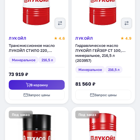
ЛУКОЙЛ
★ 4.6
ЛУКОЙЛ
★ 4.9
Трансмиссионное масло
Гидравлическое масло
ЛУКОЙЛ СТИЛО 220,
ЛУКОЙЛ ГЕЙЗЕР СТ 100,
минеральное, 216,5 л
минеральное, 216,5 л
Минеральное
216,5 л
(132622)
(203957)
Минеральное
216,5 л
73 919 ₽
81 560 ₽
В корзину
Запрос цены
Запрос цены
Под заказ
Под заказ