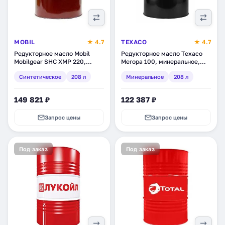
MOBIL
★ 4.7
TEXACO
★ 4.7
Редукторное масло Mobil
Редукторное масло Texaco
Mobilgear SHC XMP 220,
Meropa 100, минеральное,
синтетическое, 208 л
208 л (824591DEE)
Синтетическое
208 л
Минеральное
208 л
(122867)
149 821 ₽
122 387 ₽
Запрос цены
Запрос цены
Под заказ
Под заказ