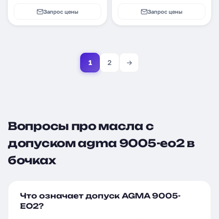
Запрос цены
Запрос цены
1
2
→
Вопросы про масла с
допуском agma 9005-eo2 в
бочках
Что означает допуск AGMA 9005-
EO2?