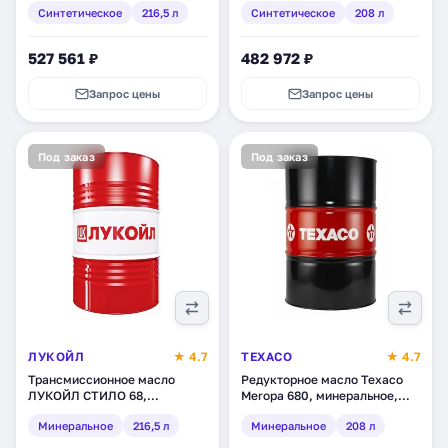
Синтетическое
216,5 л
Синтетическое
208 л
(3045809)
527 561 ₽
482 972 ₽
Запрос цены
Запрос цены
Под заказ
Под заказ
ЛУКОЙЛ
★ 4.7
TEXACO
★ 4.7
Трансмиссионное масло
Редукторное масло Texaco
ЛУКОЙЛ СТИЛО 68,
Meropa 680, минеральное,
минеральное, 216,5 л (132612)
208 л (802342DEE)
Минеральное
216,5 л
Минеральное
208 л