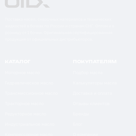
Поставка масел, смазочных материалов и технических
жидкостей в бочках по России и странам СНГ. Оптом и в
розницу от 1 бочки. Оригинальная сертифицированная
продукция от официальных дистрибьюторов.
КАТАЛОГ
ПОКУПАТЕЛЯМ
Моторное масло
Подбор масла
Гидравлическое масло
Калькуляторы масла
Трансмиссионное масло
Доставка и оплата
Тракторное масло
Отзывы клиентов
Редукторное масло
Бренды
Индустриальное масло
Блог
Компрессорное масло
О компании