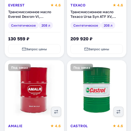
EVEREST
★ 4.6
TEXACO
★ 4.6
Трансмиссионное масло
Трансмиссионное масло
Everest Dexron-VI,
Texaco Ursa Syn ATF XV,
синтетическое, 208 л
синтетическое, 208 л
Синтетическое
208 л
Синтетическое
208 л
(FPATF60EV055RD)
(803137DEE)
130 559 ₽
209 920 ₽
Запрос цены
Запрос цены
Под заказ
Под заказ
AMALIE
★ 4.6
CASTROL
★ 4.6