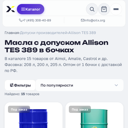
Каталог
+7 (495) 308-40-89
info@oilx.org
Главная
›
Допуски производителей
›
Allison TES 389
Масла с допуском Allison
TES 389 в бочках
В каталоге 15 товаров от Aimol, Amalie, Castrol и др.
Фасовка: 208 л, 200 л, 205 л. Оптом от 1 бочки с доставкой
по РФ.
Фильтры
По популярности
Найдено:
15
товаров
Под заказ
Под заказ