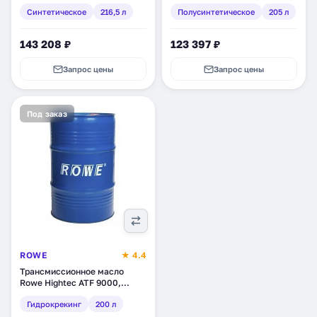
синтетическое, 216,5 л
полусинтетическое, 205 л
Синтетическое
216,5 л
Полусинтетическое
205 л
(1562846)
(54714)
143 208 ₽
123 397 ₽
Запрос цены
Запрос цены
Под заказ
ROWE
★ 4.4
Трансмиссионное масло
Rowe Hightec ATF 9000,
гидрокрекинг,
Гидрокрекинг
200 л
синтетическое, 200 л (25020-
2000-99)