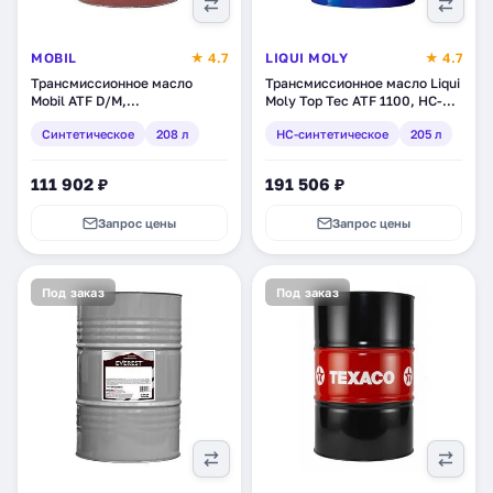
MOBIL
★ 4.7
LIQUI MOLY
★ 4.7
Трансмиссионное масло
Трансмиссионное масло Liqui
Mobil ATF D/M,
Moly Top Tec ATF 1100, НС-
синтетическое, 208 л
синтетическое, 205 л (3655)
Синтетическое
208 л
HC-синтетическое
205 л
(103035)
111 902 ₽
191 506 ₽
Запрос цены
Запрос цены
Под заказ
Под заказ