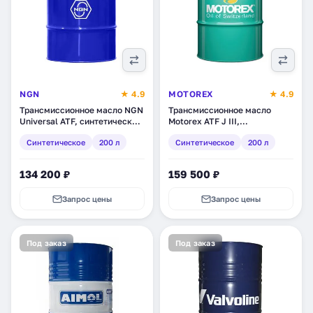
NGN
★ 4.9
MOTOREX
★ 4.9
Трансмиссионное масло NGN
Трансмиссионное масло
Universal ATF, синтетическое,
Motorex ATF J III,
200 л (V172085105)
синтетическое, 200 л
Синтетическое
200 л
Синтетическое
200 л
(300137)
134 200 ₽
159 500 ₽
Запрос цены
Запрос цены
Под заказ
Под заказ