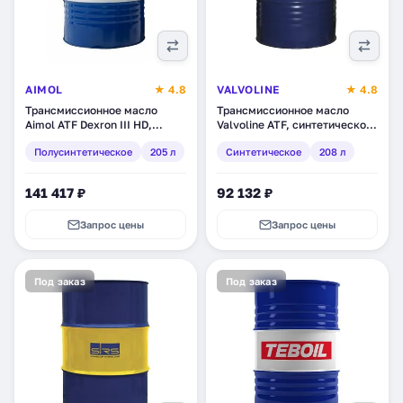
AIMOL
★ 4.8
VALVOLINE
★ 4.8
Трансмиссионное масло
Трансмиссионное масло
Aimol ATF Dexron III HD,
Valvoline ATF, синтетическое,
полусинтетическое, 205 л
208 л (866888)
Полусинтетическое
205 л
Синтетическое
208 л
(54711)
141 417 ₽
92 132 ₽
Запрос цены
Запрос цены
Под заказ
Под заказ