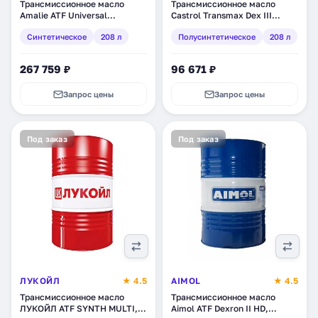
Трансмиссионное масло
Трансмиссионное масло
Amalie ATF Universal
Castrol Transmax Dex III
Synthetic , синтетическое,
Multivehicle,
Синтетическое
208 л
Полусинтетическое
208 л
208 л (160-72863-05)
полусинтетическое, 208 л
(157AB2)
267 759 ₽
96 671 ₽
Запрос цены
Запрос цены
Под заказ
Под заказ
ЛУКОЙЛ
★ 4.5
AIMOL
★ 4.5
Трансмиссионное масло
Трансмиссионное масло
ЛУКОЙЛ ATF SYNTH MULTI,
Aimol ATF Dexron II HD,