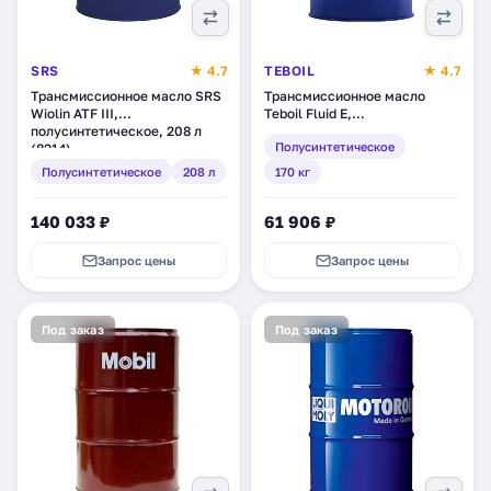
SRS
★ 4.7
TEBOIL
★ 4.7
Трансмиссионное масло SRS
Трансмиссионное масло
Wiolin ATF III,
Teboil Fluid E,
полусинтетическое, 208 л
полусинтетическое, 170 кг
Полусинтетическое
(8214)
(tb-65)
Полусинтетическое
208 л
170 кг
140 033 ₽
61 906 ₽
Запрос цены
Запрос цены
Под заказ
Под заказ