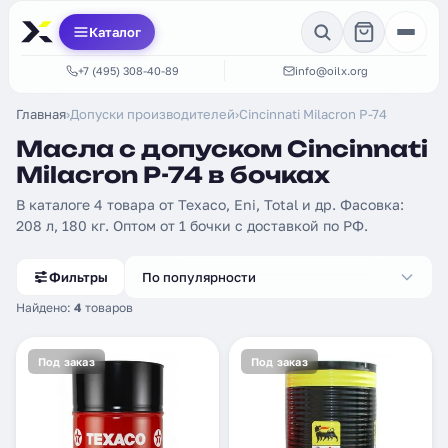
Каталог
+7 (495) 308-40-89
info@oilx.org
Главная
›
Допуски производителей
›
Cincinnati Milacron P-74
Масла с допуском Cincinnati
Milacron P-74 в бочках
В каталоге 4 товара от Texaco, Eni, Total и др. Фасовка:
208 л, 180 кг. Оптом от 1 бочки с доставкой по РФ.
Фильтры
По популярности
Найдено:
4
товаров
Под заказ
Под заказ