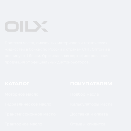
Поставка масел, смазочных материалов и технических
жидкостей в бочках по России и странам СНГ. Оптом и в
розницу от 1 бочки. Оригинальная сертифицированная
продукция от официальных дистрибьюторов.
КАТАЛОГ
ПОКУПАТЕЛЯМ
Моторное масло
Подбор масла
Гидравлическое масло
Калькуляторы масла
Трансмиссионное масло
Доставка и оплата
Тракторное масло
Отзывы клиентов