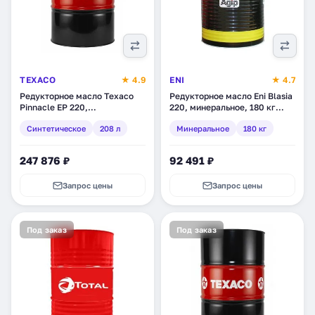
TEXACO
★ 4.9
ENI
★ 4.7
Редукторное масло Texaco
Редукторное масло Eni Blasia
Pinnacle EP 220,
220, минеральное, 180 кг
синтетическое, 208 л
(270311)
Синтетическое
208 л
Минеральное
180 кг
(802083DEE)
247 876 ₽
92 491 ₽
Запрос цены
Запрос цены
Под заказ
Под заказ