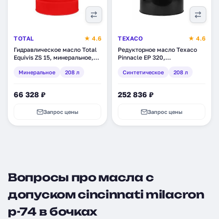
TOTAL
★ 4.6
TEXACO
★ 4.6
Гидравлическое масло Total
Редукторное масло Texaco
Equivis ZS 15, минеральное,
Pinnacle EP 320,
208 л (110568)
синтетическое, 208 л
Минеральное
208 л
Синтетическое
208 л
(802081DEE)
66 328 ₽
252 836 ₽
Запрос цены
Запрос цены
Вопросы про масла с
допуском cincinnati milacron
p-74 в бочках