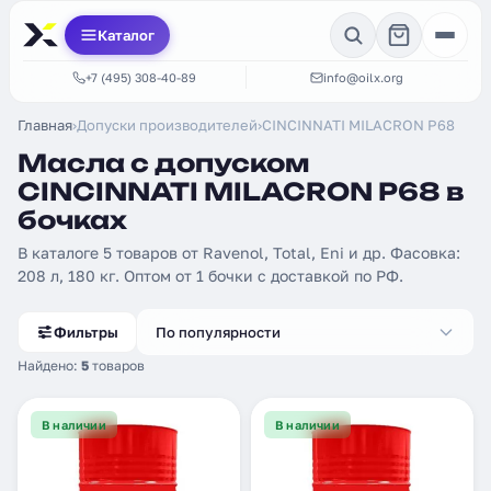
Каталог
+7 (495) 308-40-89
info@oilx.org
Главная
›
Допуски производителей
›
CINCINNATI MILACRON P68
Масла с допуском
CINCINNATI MILACRON P68 в
бочках
В каталоге 5 товаров от Ravenol, Total, Eni и др. Фасовка:
208 л, 180 кг. Оптом от 1 бочки с доставкой по РФ.
Фильтры
По популярности
Найдено:
5
товаров
В наличии
В наличии