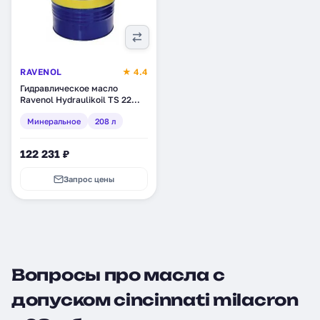
RAVENOL
★ 4.4
Гидравлическое масло
Ravenol Hydraulikoil TS 22
(HLP), минеральное, 208 л
Минеральное
208 л
(1323103-208)
122 231 ₽
Запрос цены
Вопросы про масла с
допуском cincinnati milacron