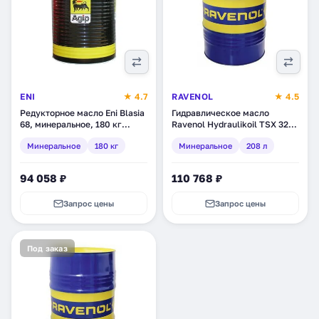
ENI
★ 4.7
RAVENOL
★ 4.5
Редукторное масло Eni Blasia
Гидравлическое масло
68, минеральное, 180 кг
Ravenol Hydraulikoil TSX 32,
(270011)
минеральное, 208 л (1323204-
Минеральное
180 кг
Минеральное
208 л
208)
94 058 ₽
110 768 ₽
Запрос цены
Запрос цены
Под заказ