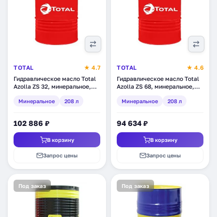
TOTAL
★ 4.7
TOTAL
★ 4.6
Гидравлическое масло Total
Гидравлическое масло Total
Azolla ZS 32, минеральное,
Azolla ZS 68, минеральное,
208 л (RU110474)
208 л (110286)
Минеральное
208 л
Минеральное
208 л
102 886 ₽
94 634 ₽
В корзину
В корзину
Запрос цены
Запрос цены
Под заказ
Под заказ