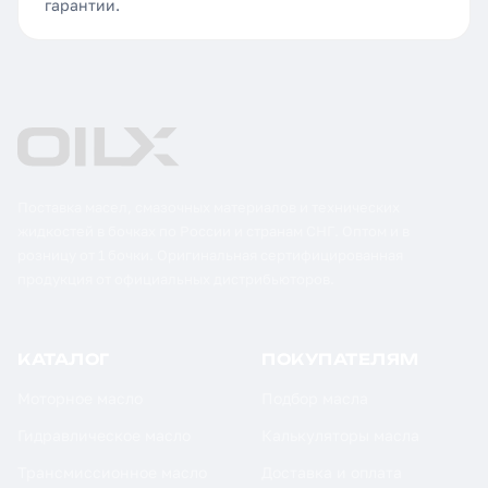
гарантии.
Поставка масел, смазочных материалов и технических
жидкостей в бочках по России и странам СНГ. Оптом и в
розницу от 1 бочки. Оригинальная сертифицированная
продукция от официальных дистрибьюторов.
КАТАЛОГ
ПОКУПАТЕЛЯМ
Моторное масло
Подбор масла
Гидравлическое масло
Калькуляторы масла
Трансмиссионное масло
Доставка и оплата