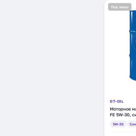
Под заказ
GT-OIL
Моторное ма
FE 5W-30, с
(880905940
5W-30
Син