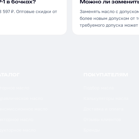
-1 в бочках?
Можно ли заменить 
8 597 ₽. Оптовые скидки от
Заменять масло с допуском
более новым допуском от т
требуемого допуска может
АТАЛОГ
ПОКУПАТЕЛЯМ
торное масло
Подбор масла
дравлическое масло
Калькуляторы масла
ансмиссионное масло
Доставка и оплата
акторное масло
Отзывы клиентов
дукторное масло
Бренды