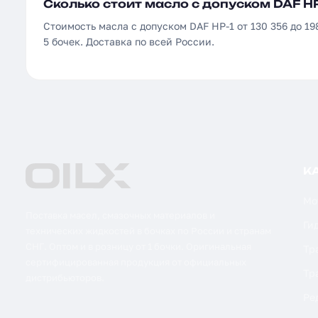
Сколько стоит масло с допуском DAF HP
Стоимость масла с допуском DAF HP-1 от 130 356 до 19
5 бочек. Доставка по всей России.
К
Мо
Поставка масел, смазочных материалов и
Ги
технических жидкостей в бочках по России и странам
СНГ. Оптом и в розницу от 1 бочки. Оригинальная
Тр
сертифицированная продукция от официальных
Тр
дистрибьюторов.
Ре