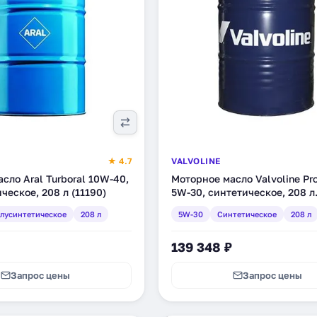
★ 4.7
VALVOLINE
сло Aral Turboral 10W-40,
Моторное масло Valvoline Pr
ческое, 208 л (11190)
5W-30, синтетическое, 208 л
(VE13938)
лусинтетическое
208 л
5W-30
Синтетическое
208 л
139 348 ₽
Запрос цены
Запрос цены