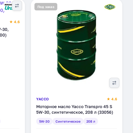
Под заказ
★ 4.6
-30,
00)
YACCO
★ 4.6
Моторное масло Yacco Transpro 45 S
5W-30, синтетическое, 208 л (33056)
5W-30
Синтетическое
208 л