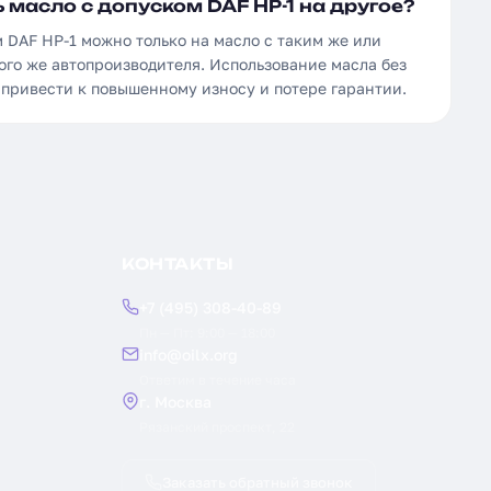
масло с допуском DAF HP-1 на другое?
 DAF HP-1 можно только на масло с таким же или
ого же автопроизводителя. Использование масла без
 привести к повышенному износу и потере гарантии.
КОНТАКТЫ
+7 (495) 308-40-89
Пн — Пт: 9:00 — 18:00
info@oilx.org
Ответим в течение часа
г. Москва
Рязанский проспект, 22
Заказать обратный звонок