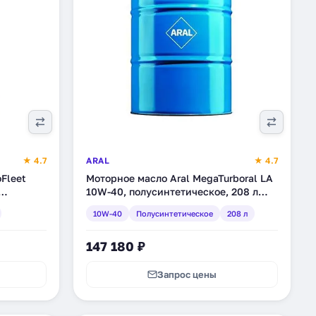
★ 4.7
ARAL
★ 4.7
oFleet
Моторное масло Aral MegaTurboral LA
10W-40, полусинтетическое, 208 л
(11289)
10W-40
Полусинтетическое
208 л
147 180 ₽
Запрос цены