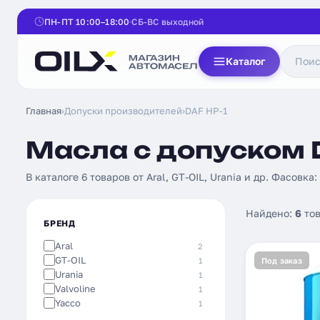
ПН-ПТ 10:00–18:00
СБ-ВС выходной
Каталог
Главная
›
Допуски производителей
›
DAF HP-1
Масла с допуском D
В каталоге 6 товаров от Aral, GT-OIL, Urania и др. Фасовка:
Найдено:
6
тов
БРЕНД
Aral
2
GT-OIL
1
Под заказ
Urania
1
Valvoline
1
Yacco
1