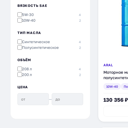
ВЯЗКОСТЬ SAE
5W-30
4
10W-40
2
ТИП МАСЛА
Синтетическое
4
Полусинтетическое
2
ОБЪЁМ
ARAL
208 л
4
Моторное ма
200 л
2
полусинтети
10W-40
По
ЦЕНА
—
130 356 ₽