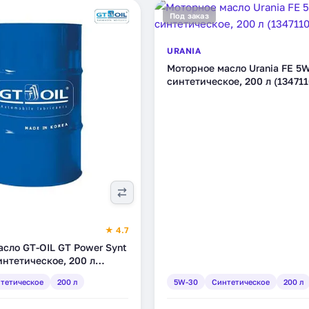
Под заказ
URANIA
Моторное масло Urania FE 5W
синтетическое, 200 л (134711
★ 4.7
сло GT-OIL GT Power Synt
интетическое, 200 л
8087)
тетическое
200 л
5W-30
Синтетическое
200 л