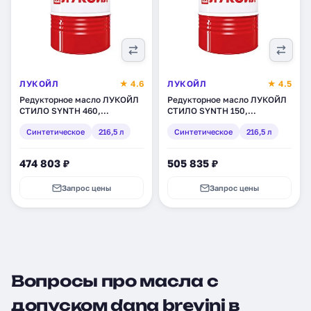
ЛУКОЙЛ
★ 4.6
ЛУКОЙЛ
★ 4.5
Редукторное масло ЛУКОЙЛ
Редукторное масло ЛУКОЙЛ
СТИЛО SYNTH 460,
СТИЛО SYNTH 150,
синтетическое, 216,5 л
синтетическое, 216,5 л
Синтетическое
216,5 л
Синтетическое
216,5 л
(3045810)
(3045266)
474 803 ₽
505 835 ₽
Запрос цены
Запрос цены
Вопросы про масла с
допуском dana brevini в