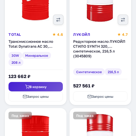
TOTAL
★ 4.6
ЛУКОЙЛ
★ 4.7
Трансмиссионное масло
Редукторное масло ЛУКОЙЛ
Total Dynatrans AC 30,
СТИЛО SYNTH 320,
минеральное, 208 л
синтетическое, 216,5 л
30W
Минеральное
(RU154843)
(3045809)
208 л
Синтетическое
216,5 л
123 662 ₽
527 561 ₽
В корзину
Запрос цены
Запрос цены
Под заказ
Под заказ