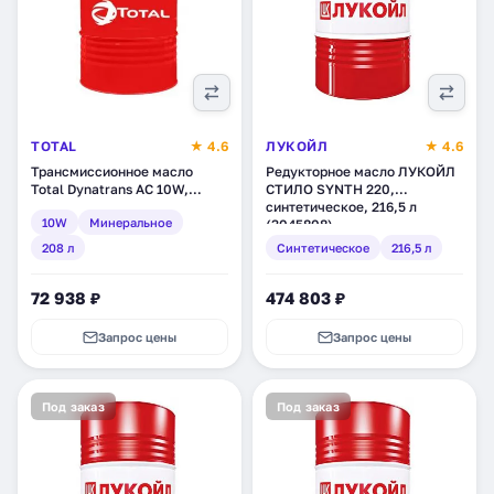
TOTAL
★ 4.6
ЛУКОЙЛ
★ 4.6
Трансмиссионное масло
Редукторное масло ЛУКОЙЛ
Total Dynatrans AC 10W,
СТИЛО SYNTH 220,
минеральное, 208 л
синтетическое, 216,5 л
10W
Минеральное
(RU154934)
(3045808)
208 л
Синтетическое
216,5 л
72 938 ₽
474 803 ₽
Запрос цены
Запрос цены
Под заказ
Под заказ