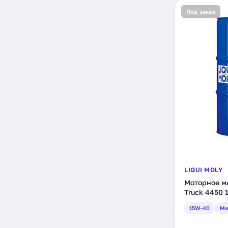
Под заказ
LIQUI MOLY
Моторное ма
Truck 4450 
л (3780)
15W-40
Ми