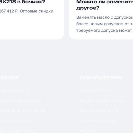
3K218 в бочках?
Можно ли заменить
другое?
267 412 ₽. Оптовые скидки
Заменять масло с допуско
более новым допуском от т
требуемого допуска может
АТАЛОГ
ПОКУПАТЕЛЯМ
торное масло
Подбор масла
дравлическое масло
Калькуляторы масла
ансмиссионное масло
Доставка и оплата
акторное масло
Отзывы клиентов
дукторное масло
Бренды