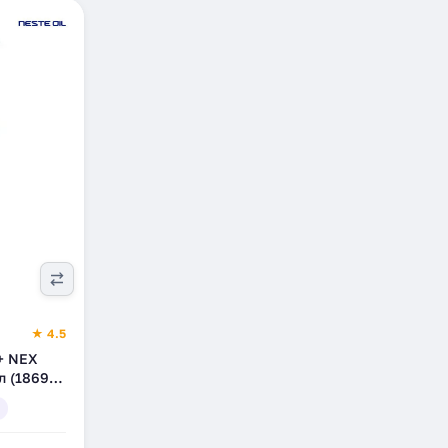
★ 4.5
+ NEX
л (1869