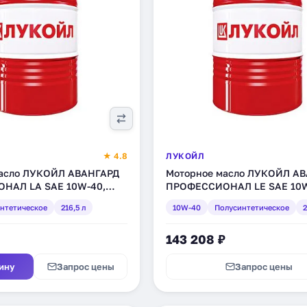
★ 4.8
ЛУКОЙЛ
масло ЛУКОЙЛ АВАНГАРД
Моторное масло ЛУКОЙЛ А
НАЛ LA SAE 10W-40,
ПРОФЕССИОНАЛ LE SAE 10W
ое, 216,5 л (1612456
полусинтетическое, 216,5 л 
нтетическое
216,5 л
10W-40
Полусинтетическое
2
143 208 ₽
ину
Запрос цены
Запрос цены