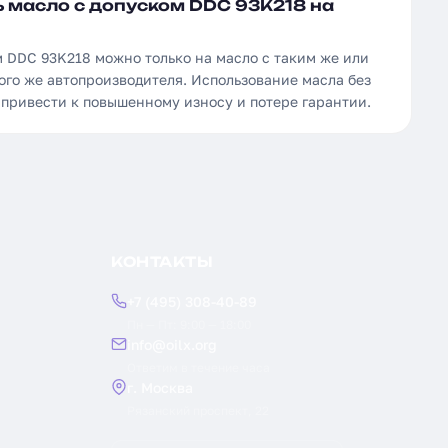
 масло с допуском DDC 93K218 на
м DDC 93K218 можно только на масло с таким же или
ого же автопроизводителя. Использование масла без
 привести к повышенному износу и потере гарантии.
КОНТАКТЫ
+7 (495) 308-40-89
Пн — Пт: 9:00 — 18:00
info@oilx.org
Ответим в течение часа
г. Москва
Рязанский проспект, 22