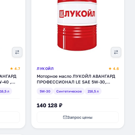
★ 4.7
ЛУКОЙЛ
★ 4.6
ВАНГАРД
Моторное масло ЛУКОЙЛ АВАНГАРД
-40 ,
ПРОФЕССИОНАЛ LЕ SAE 5W-30,
(3048583)
синтетическое, 216,5 л (3049914)
16,5 л
5W-30
Синтетическое
216,5 л
140 128 ₽
Запрос цены