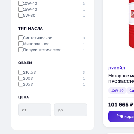
10W-40
3
15W-40
1
5W-30
1
ТИП МАСЛА
Синтетическое
3
Минеральное
1
Полусинтетическое
1
ОБЪЁМ
ЛУКОЙЛ
216,5 л
3
Моторное 
200 л
1
ПРОФЕССИО
205 л
1
синтетическ
10W-40
Си
ЦЕНА
101 665 ₽
—
В корз