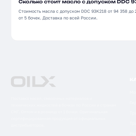
Сколько стоит масло с допуском DDC 9
Стоимость масла с допуском DDC 93K218 от 94 358 до 
от 5 бочек. Доставка по всей России.
К
Мо
Поставка масел, смазочных материалов и
Ги
технических жидкостей в бочках по России и странам
СНГ. Оптом и в розницу от 1 бочки. Оригинальная
Тр
сертифицированная продукция от официальных
Тр
дистрибьюторов.
Ре