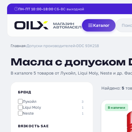
ПН-ПТ 10:00–18:00
СБ-ВС выходной
Каталог
Главная
›
Допуски производителей
›
DDC 93K218
Масла с допуском 
В каталоге 5 товаров от Лукойл, Liqui Moly, Neste и др. Фас
Найдено:
5
тов
БРЕНД
Лукойл
3
Liqui Moly
1
В наличии
Neste
1
ВЯЗКОСТЬ SAE