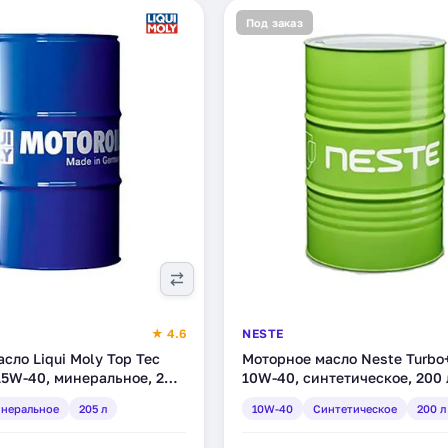
Под заказ
★ 4.6
NESTE
сло Liqui Moly Top Tec
Моторное масло Neste Turbo
15W-40, минеральное, 205
10W-40, синтетическое, 200 
11)
неральное
205 л
10W-40
Синтетическое
200 л