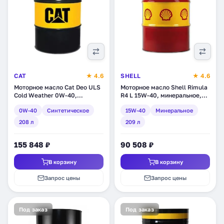
CAT
★ 4.6
SHELL
★ 4.6
Моторное масло Cat Deo ULS
Моторное масло Shell Rimula
Cold Weather 0W-40,
R4 L 15W-40, минеральное,
синтетическое, 208 л (347-
209 л (550014313)
0W-40
Синтетическое
15W-40
Минеральное
8470)
208 л
209 л
155 848 ₽
90 508 ₽
В корзину
В корзину
Запрос цены
Запрос цены
Под заказ
Под заказ