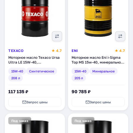
TEXACO
★ 4.7
ENI
★ 4.7
Моторное масло Texaco Ursa
Моторное масло Eni i-Sigma
Ultra LE 15W-40,
Top MS 15w-40, минеральное,
минеральное, 208 л
205 л (106410)
15W-40
Синтетическое
15W-40
Минеральное
(802971DEE)
208 л
205 л
117 135 ₽
90 785 ₽
Запрос цены
Запрос цены
Под заказ
Под заказ