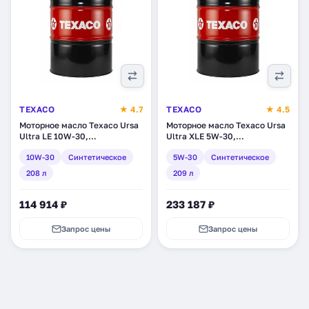
TEXACO
★ 4.7
TEXACO
★ 4.5
Моторное масло Texaco Ursa
Моторное масло Texaco Ursa
Ultra LE 10W-30,
Ultra XLE 5W-30,
синтетическое, 208 л
синтетическое, 209 л
10W-30
Синтетическое
5W-30
Синтетическое
(802972DEE)
(802998DEE)
208 л
209 л
114 914 ₽
233 187 ₽
Запрос цены
Запрос цены