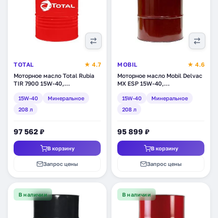
TOTAL
★ 4.7
MOBIL
★ 4.6
Моторное масло Total Rubia
Моторное масло Mobil Delvac
TIR 7900 15W-40,
MX ESP 15W-40,
минеральное, 208 л (170294)
минеральное, 208 л (150774)
15W-40
Минеральное
15W-40
Минеральное
208 л
208 л
97 562 ₽
95 899 ₽
В корзину
В корзину
Запрос цены
Запрос цены
В наличии
В наличии