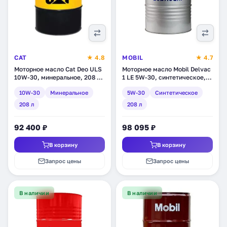
CAT
★ 4.8
MOBIL
★ 4.7
Моторное масло Cat Deo ULS
Моторное масло Mobil Delvac
10W-30, минеральное, 208 л
1 LE 5W-30, синтетическое,
(317-3085)
208 л (152250)
10W-30
Минеральное
5W-30
Синтетическое
208 л
208 л
92 400 ₽
98 095 ₽
В корзину
В корзину
Запрос цены
Запрос цены
В наличии
В наличии