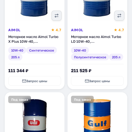
AIMOL
★ 4.7
AIMOL
★ 4.7
Моторное масло Aimol Turbo
Моторное масло Aimol Turbo
X Plus 10W-40,
LD 10W-40,
синтетическое, 205 л (38023)
полусинтетическое, 205 л
10W-40
Синтетическое
10W-40
(34708)
205 л
Полусинтетическое
205 л
111 344 ₽
211 525 ₽
Запрос цены
Запрос цены
Под заказ
Под заказ