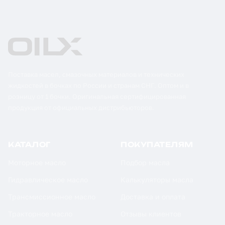
Поставка масел, смазочных материалов и технических
жидкостей в бочках по России и странам СНГ. Оптом и в
розницу от 1 бочки. Оригинальная сертифицированная
продукция от официальных дистрибьюторов.
КАТАЛОГ
ПОКУПАТЕЛЯМ
Моторное масло
Подбор масла
Гидравлическое масло
Калькуляторы масла
Трансмиссионное масло
Доставка и оплата
Тракторное масло
Отзывы клиентов