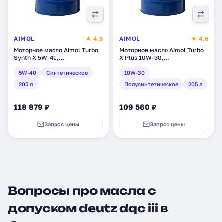
AIMOL
★ 4.6
AIMOL
★ 4.6
Моторное масло Aimol Turbo
Моторное масло Aimol Turbo
Synth X 5W-40,
X Plus 10W-30,
синтетическое, 205 л (54716)
полусинтетическое, 205 л
5W-40
Синтетическое
10W-30
(54799)
205 л
Полусинтетическое
205 л
118 879 ₽
109 560 ₽
Запрос цены
Запрос цены
Вопросы про масла с
допуском deutz dqc iii в