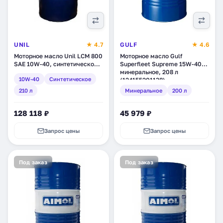
UNIL
★ 4.7
GULF
★ 4.6
Моторное масло Unil LCM 800
Моторное масло Gulf
SAE 10W-40, синтетическое,
Superfleet Supreme 15W-40,
210 л (120045/68)
минеральное, 208 л
10W-40
Синтетическое
(124155201138)
210 л
Минеральное
200 л
128 118 ₽
45 979 ₽
Запрос цены
Запрос цены
Под заказ
Под заказ