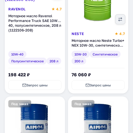
RAVENOL
★ 4.7
Моторное масло Ravenol
Performance Truck SAE 10W-
40, полусинтетическое, 208 л
(1122106-208)
NESTE
★ 4.7
Моторное масло Neste Turbo+
NEX 10W-30, синтетическое,
200 л (187211)
10W-40
10W-30
Синтетическое
Полусинтетическое
208 л
200 л
198 422 ₽
76 060 ₽
Запрос цены
Запрос цены
Под заказ
Под заказ