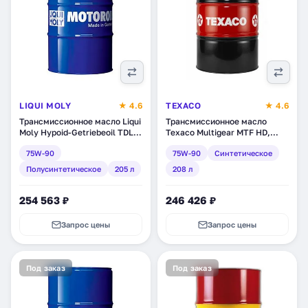
LIQUI MOLY
★ 4.6
TEXACO
★ 4.6
Трансмиссионное масло Liqui
Трансмиссионное масло
Moly Hypoid-Getriebeoil TDL
Texaco Multigear MTF HD,
75W-90, полусинтетическое,
синтетическое, 208 л
75W-90
75W-90
Синтетическое
205 л (4709)
(801291DEE)
Полусинтетическое
205 л
208 л
254 563 ₽
246 426 ₽
Запрос цены
Запрос цены
Под заказ
Под заказ