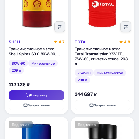
SHELL
★ 4.7
TOTAL
★ 4.8
Трансмиссионное масло
Трансмиссионное масло
Shell Spirax S3 G 80W-90,
Total Transmission XSV FE
минеральное, 209 л
75W-80, синтетическое, 208
80W-90
Минеральное
(550027964)
л
209 л
75W-80
Синтетическое
208 л
117 128 ₽
144 697 ₽
В корзину
Запрос цены
Запрос цены
Под заказ
Под заказ