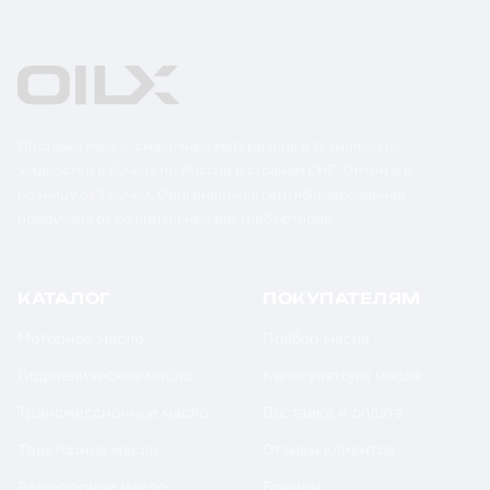
Поставка масел, смазочных материалов и технических
жидкостей в бочках по России и странам СНГ. Оптом и в
розницу от 1 бочки. Оригинальная сертифицированная
продукция от официальных дистрибьюторов.
КАТАЛОГ
ПОКУПАТЕЛЯМ
Моторное масло
Подбор масла
Гидравлическое масло
Калькуляторы масла
Трансмиссионное масло
Доставка и оплата
Тракторное масло
Отзывы клиентов
Редукторное масло
Бренды