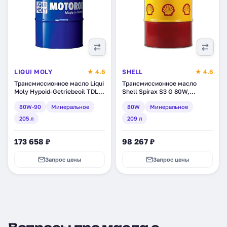
LIQUI MOLY
★ 4.6
SHELL
★ 4.6
Трансмиссионное масло Liqui
Трансмиссионное масло
Moly Hypoid-Getriebeoil TDL
Shell Spirax S3 G 80W,
80W-90, минеральное, 205 л
минеральное, 209 л
80W-90
Минеральное
80W
Минеральное
(4721)
(550027937)
205 л
209 л
173 658 ₽
98 267 ₽
Запрос цены
Запрос цены