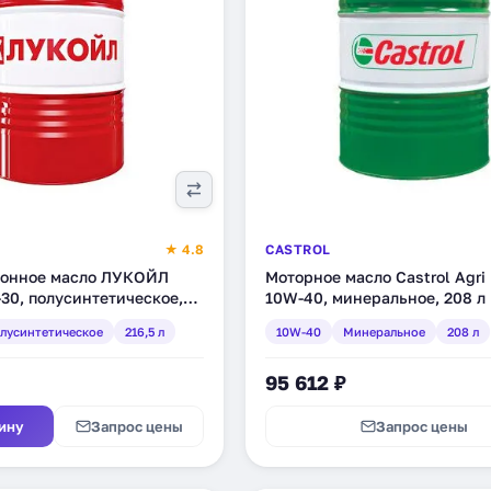
★ 4.8
CASTROL
онное масло ЛУКОЙЛ
Моторное масло Castrol Agri
30, полусинтетическое,
10W-40, минеральное, 208 л 
621)
лусинтетическое
216,5 л
10W-40
Минеральное
208 л
95 612 ₽
ину
Запрос цены
Запрос цены