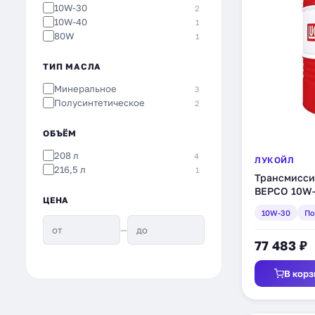
10W-30
2
10W-40
1
80W
1
ТИП МАСЛА
Минеральное
3
Полусинтетическое
2
ОБЪЁМ
208 л
4
ЛУКОЙЛ
216,5 л
1
Трансмисси
ВЕРСО 10W-
ЦЕНА
216,5 л (212
10W-30
По
—
77 483 ₽
В корз