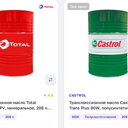
Под заказ
★ 4.6
CASTROL
онное масло Total
Трансмиссионное масло Castrol 
PV, минеральное, 208 л
Trans Plus 80W, полусинтети
208 л (15614B)
208 л
80W
Полусинтетическое
208