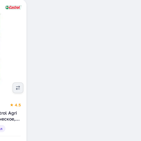
★ 4.5
Agri
ческое,
 л