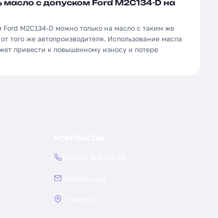
 масло с допуском Ford M2C134-D на
 Ford M2C134-D можно только на масло с таким же
от того же автопроизводителя. Использование масла
ожет привести к повышенному износу и потере
КОНТАКТЫ
+7 (495) 308-40-89
Пн — Пт: 9:00 — 18:00
info@oilx.org
Ответим в течение часа
г. Москва
Рязанский проспект, 22