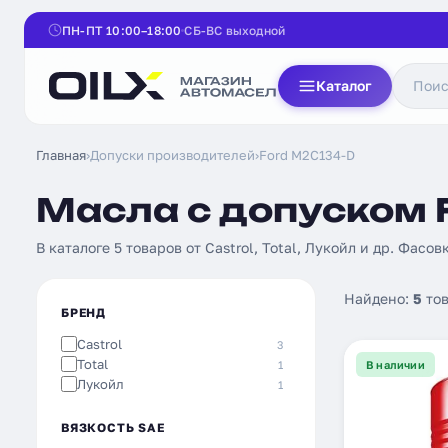
ПН-ПТ 10:00–18:00
СБ-ВС выходной
Каталог
Главная
›
Допуски производителей
›
Ford M2C134-D
Масла с допуском 
В каталоге 5 товаров от Castrol, Total, Лукойл и др. Фасовк
Найдено:
5
тов
БРЕНД
Castrol
3
Total
1
В наличии
Лукойл
1
ВЯЗКОСТЬ SAE