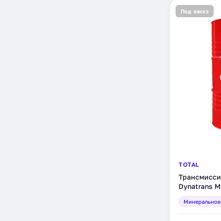
Под заказ
TOTAL
Трансмисси
Dynatrans M
(RU154240)
Минеральное