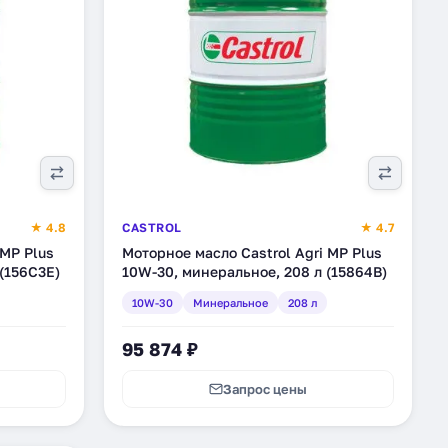
★ 4.8
CASTROL
★ 4.7
 MP Plus
Моторное масло Castrol Agri MP Plus
(156C3E)
10W-30, минеральное, 208 л (15864B)
10W-30
Минеральное
208 л
95 874 ₽
Запрос цены