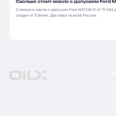
Сколько стоит масло с допуском Ford 
Стоимость масла с допуском Ford M2C134-D от 77 483 д
скидки от 5 бочек. Доставка по всей России.
К
Мо
Поставка масел, смазочных материалов и
Ги
технических жидкостей в бочках по России и странам
СНГ. Оптом и в розницу от 1 бочки. Оригинальная
Тр
сертифицированная продукция от официальных
Тр
дистрибьюторов.