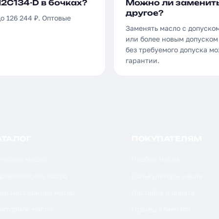
M2C134-D в бочках?
Можно ли заменить
другое?
о 126 244 ₽. Оптовые
Заменять масло с допуском
или более новым допуском 
без требуемого допуска м
гарантии.
АТАЛОГ
ПОКУПАТЕЛЯМ
торное масло
Подбор масла
дравлическое масло
Калькуляторы масла
ансмиссионное масло
Доставка и оплата
акторное масло
Отзывы клиентов