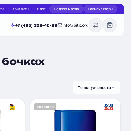
ата
Контакты
Блог
Подбор масла
Калькуляторы
+7 (495) 308-40-89
info@oilx.org
 бочках
По популярности
Под заказ