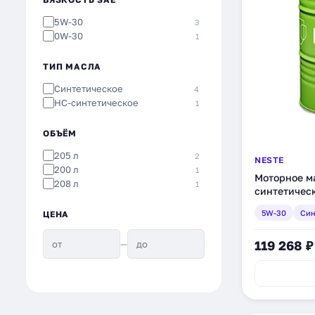
5W-30
3
0W-30
1
ТИП МАСЛА
Синтетическое
4
HC-синтетическое
1
ОБЪЁМ
205 л
2
NESTE
200 л
1
Моторное ма
208 л
1
синтетическо
5W-30
Син
ЦЕНА
—
119 268 ₽