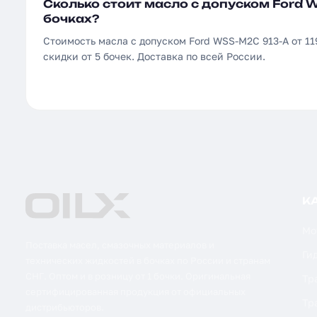
Сколько стоит масло с допуском Ford 
бочках?
Стоимость масла с допуском Ford WSS-M2C 913-A от 119
скидки от 5 бочек. Доставка по всей России.
К
Мо
Поставка масел, смазочных материалов и
Ги
технических жидкостей в бочках по России и странам
СНГ. Оптом и в розницу от 1 бочки. Оригинальная
Тр
сертифицированная продукция от официальных
Тр
дистрибьюторов.