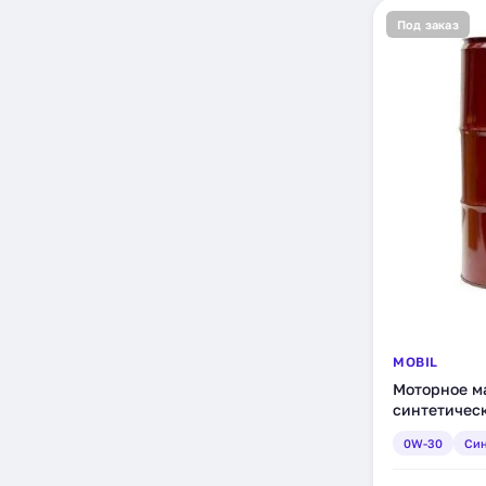
Под заказ
MOBIL
Моторное ма
синтетическ
0W-30
Син