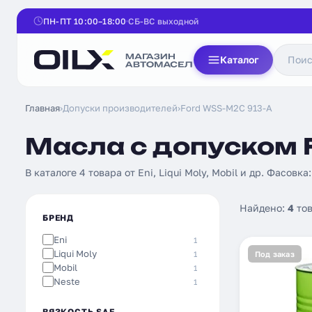
ПН-ПТ 10:00–18:00
СБ-ВС выходной
Каталог
Главная
›
Допуски производителей
›
Ford WSS-M2C 913-A
Масла с допуском 
В каталоге 4 товара от Eni, Liqui Moly, Mobil и др. Фасовка
Найдено:
4
тов
БРЕНД
Eni
1
Liqui Moly
1
Под заказ
Mobil
1
Neste
1
ВЯЗКОСТЬ SAE