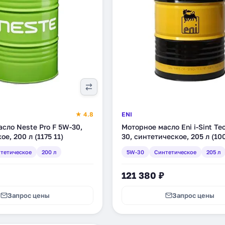
★ 4.8
ENI
сло Neste Pro F 5W-30,
Моторное масло Eni i-Sint Te
е, 200 л (1175 11)
30, синтетическое, 205 л (10
тетическое
200 л
5W-30
Синтетическое
205 л
121 380 ₽
Запрос цены
Запрос цены