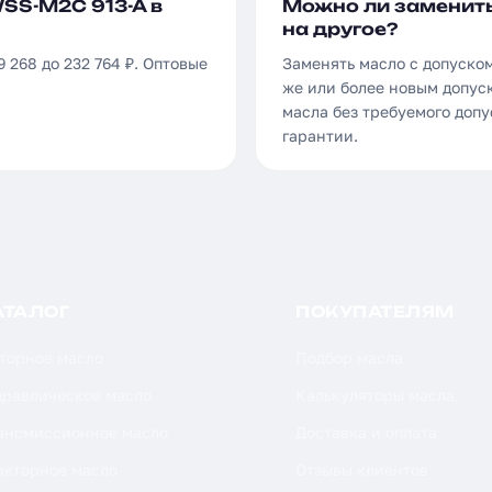
WSS-M2C 913-A в
Можно ли заменить
на другое?
 268 до 232 764 ₽. Оптовые
Заменять масло с допуском
же или более новым допуск
масла без требуемого доп
гарантии.
АТАЛОГ
ПОКУПАТЕЛЯМ
торное масло
Подбор масла
дравлическое масло
Калькуляторы масла
ансмиссионное масло
Доставка и оплата
акторное масло
Отзывы клиентов