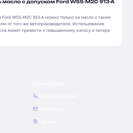
 масло с допуском Ford WSS-M2C 913-A
 Ford WSS-M2C 913-A можно только на масло с таким
ом от того же автопроизводителя. Использование
уска может привести к повышенному износу и потере
КОНТАКТЫ
+7 (495) 308-40-89
Пн — Пт: 9:00 — 18:00
info@oilx.org
Ответим в течение часа
г. Москва
Рязанский проспект, 22