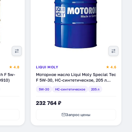
★ 4.8
LIQUI MOLY
★ 4.6
ch F 5w-
Моторное масло Liqui Moly Special Tec
0910)
F 5W-30, HC-синтетическое, 205 л
(3856)
5W-30
HC-синтетическое
205 л
232 764 ₽
Запрос цены