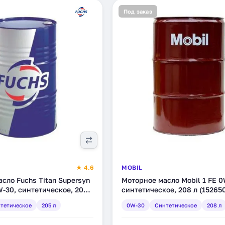
Под заказ
★ 4.6
MOBIL
сло Fuchs Titan Supersyn
Моторное масло Mobil 1 FE 0
-30, синтетическое, 205 л
синтетическое, 208 л (15265
тетическое
205 л
0W-30
Синтетическое
208 л