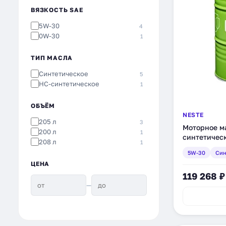
ВЯЗКОСТЬ SAE
5W-30
4
0W-30
1
ТИП МАСЛА
Синтетическое
5
HC-синтетическое
1
ОБЪЁМ
NESTE
205 л
3
Моторное ма
200 л
1
синтетическо
208 л
1
5W-30
Син
ЦЕНА
119 268 ₽
—