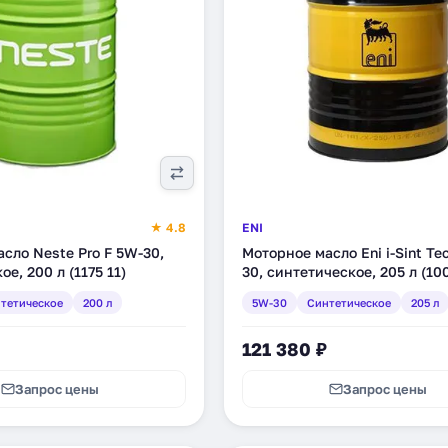
★ 4.8
ENI
сло Neste Pro F 5W-30,
Моторное масло Eni i-Sint Te
е, 200 л (1175 11)
30, синтетическое, 205 л (10
тетическое
200 л
5W-30
Синтетическое
205 л
121 380 ₽
Запрос цены
Запрос цены