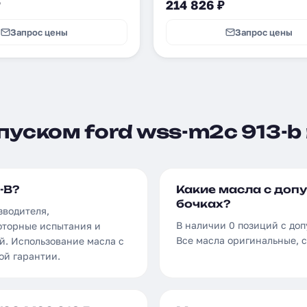
₽
214 826 ₽
Запрос цены
Запрос цены
уском ford wss-m2c 913-b 
-B?
Какие масла с допу
бочках?
зводителя,
В наличии 0 позиций с доп
оторные испытания и
Все масла оригинальные, 
й. Использование масла с
ой гарантии.