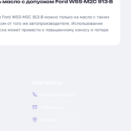
 масло с допуском Ford WSS-M2C 913-B
 Ford WSS-M2C 913-B можно только на масло с таким
ом от того же автопроизводителя. Использование
уска может привести к повышенному износу и потере
КОНТАКТЫ
+7 (495) 308-40-89
Пн — Пт: 9:00 — 18:00
info@oilx.org
Ответим в течение часа
г. Москва
Рязанский проспект, 22