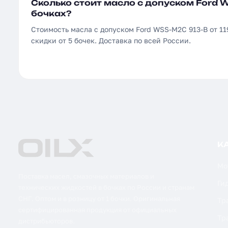
Сколько стоит масло с допуском Ford 
бочках?
Стоимость масла с допуском Ford WSS-M2C 913-B от 119
скидки от 5 бочек. Доставка по всей России.
К
Мо
Поставка масел, смазочных материалов и
Ги
технических жидкостей в бочках по России и странам
СНГ. Оптом и в розницу от 1 бочки. Оригинальная
Тр
сертифицированная продукция от официальных
Тр
дистрибьюторов.