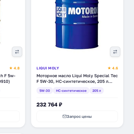
★ 4.8
LIQUI MOLY
★ 4.6
ch F 5w-
Моторное масло Liqui Moly Special Tec
0910)
F 5W-30, HC-синтетическое, 205 л
(3856)
5W-30
HC-синтетическое
205 л
232 764 ₽
Запрос цены