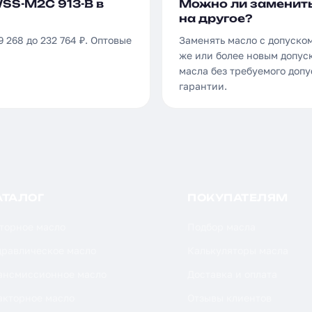
WSS-M2C 913-B в
Можно ли заменить
на другое?
 268 до 232 764 ₽. Оптовые
Заменять масло с допуском
же или более новым допуск
масла без требуемого доп
гарантии.
АТАЛОГ
ПОКУПАТЕЛЯМ
торное масло
Подбор масла
дравлическое масло
Калькуляторы масла
ансмиссионное масло
Доставка и оплата
акторное масло
Отзывы клиентов