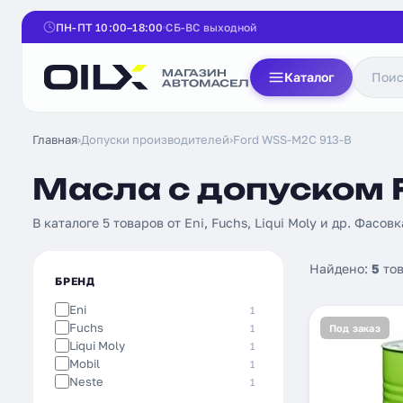
ПН-ПТ 10:00–18:00
СБ-ВС выходной
Каталог
Главная
›
Допуски производителей
›
Ford WSS-M2C 913-B
Масла с допуском 
В каталоге 5 товаров от Eni, Fuchs, Liqui Moly и др. Фасовк
Найдено:
5
тов
БРЕНД
Eni
1
Fuchs
1
Под заказ
Liqui Moly
1
Mobil
1
Neste
1