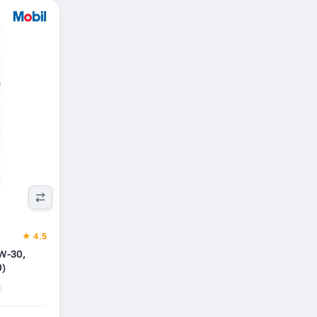
★ 4.5
W-30,
0)