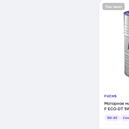
Под заказ
FUCHS
Моторное ма
F ECO-DT 5W
(600923730)
5W-30
Син