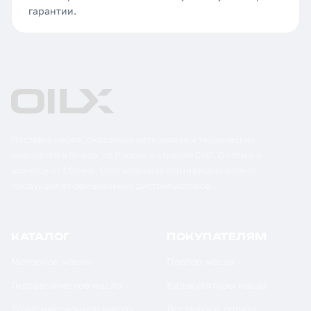
гарантии.
Поставка масел, смазочных материалов и технических
жидкостей в бочках по России и странам СНГ. Оптом и в
розницу от 1 бочки. Оригинальная сертифицированная
продукция от официальных дистрибьюторов.
КАТАЛОГ
ПОКУПАТЕЛЯМ
Моторное масло
Подбор масла
Гидравлическое масло
Калькуляторы масла
Трансмиссионное масло
Доставка и оплата