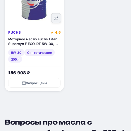
FUCHS
★ 4.6
Моторное масло Fuchs Titan
Supersyn F ECO-DT 5W-30,
синтетическое, 205 л
5W-30
Синтетическое
(600923730)
205 л
156 908 ₽
Запрос цены
Вопросы про масла с