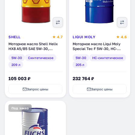
SHELL
★ 4.7
LIQUI MOLY
★ 4.6
Моторное масло Shell Helix
Моторное масло Liqui Moly
HX8 A5/B5 SAE 5W-30,
Special Tec F 5W-30, HC-
синтетическое, 209 л
синтетическое, 205 л (3856)
5W-30
Синтетическое
5W-30
HC-синтетическое
(550046922)
209 л
205 л
105 003 ₽
232 764 ₽
Запрос цены
Запрос цены
Под заказ