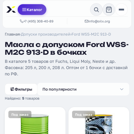
Каталог
+7 (495) 308-40-89
info@oilx.org
Главная
›
Допуски производителей
›
Ford WSS-M2C 913-D
Масла с допуском Ford WSS-
M2C 913-D в бочках
В каталоге 5 товаров от Fuchs, Liqui Moly, Neste и др.
Фасовка: 205 л, 200 л, 208 л. Оптом от 1 бочки с доставкой
по РФ.
Фильтры
По популярности
Найдено:
5
товаров
Под заказ
Под заказ