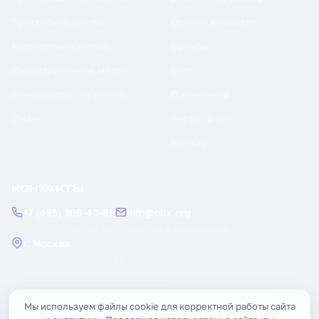
Тракторное масло
Отзывы клиентов
Редукторное масло
Бренды
Индустриальное масло
Блог
Компрессорное масло
О компании
Смазки
Честный знак
Контакты
КОНТАКТЫ
+7 (495) 308-40-89
info@oilx.org
Пн — Пт: 9:00 — 18:00
Ответим в течение часа
г. Москва
Рязанский проспект, 22
Заказать обратный звонок
Мы используем файлы cookie для корректной работы сайта