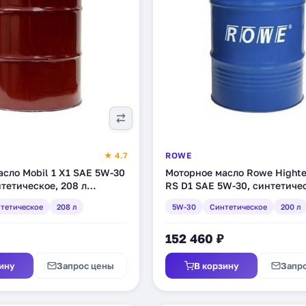
★ 4.7
ROWE
сло Mobil 1 X1 SAE 5W-30
Моторное масло Rowe Highte
нтетическое, 208 л
RS D1 SAE 5W-30, синтетичес
л (20212-2000-99)
тетическое
208 л
5W-30
Синтетическое
200 л
152 460 ₽
ину
Запрос цены
В корзину
Запр