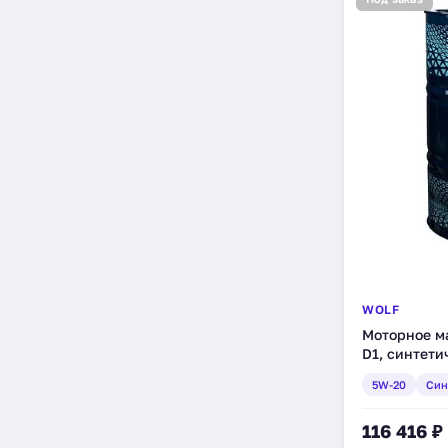
WOLF
Моторное ма
D1, синтети
5W-20
Син
116 416 ₽