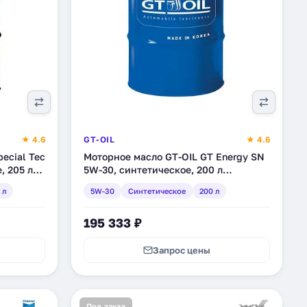
★ 4.6
GT-OIL
★ 4.6
ecial Tec
Моторное масло GT-OIL GT Energy SN
, 205 л
5W-30, синтетическое, 200 л
(8809059408100)
 л
5W-30
Синтетическое
200 л
195 333 ₽
Запрос цены
Под заказ