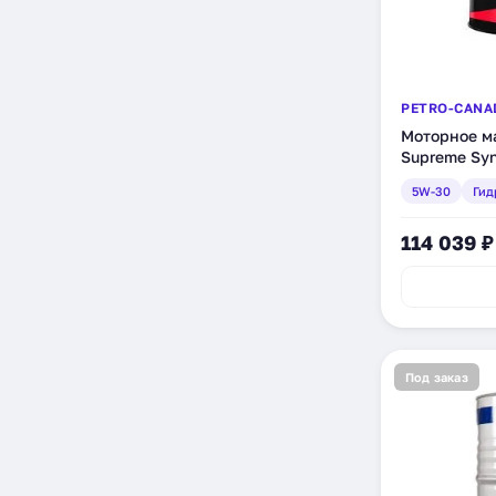
PETRO-CANA
Моторное ма
Supreme Syn
синтетическ
5W-30
Гид
(MOSYN53D
114 039 ₽
Под заказ