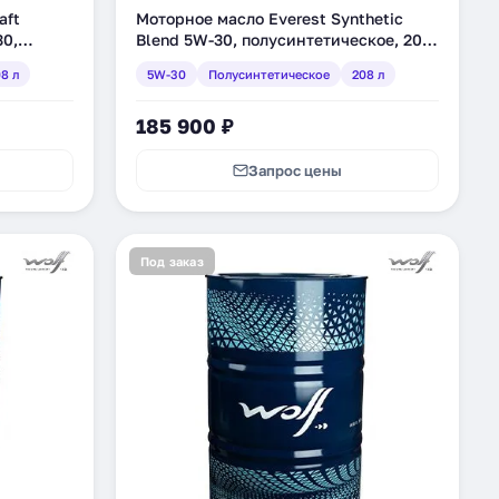
aft
Моторное масло Everest Synthetic
30,
Blend 5W-30, полусинтетическое, 208
XO-5W30-
л (FP53000EV055SB)
8 л
5W-30
Полусинтетическое
208 л
185 900 ₽
Запрос цены
Под заказ