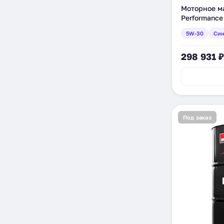
Моторное м
Performance
синтетическ
5W-30
Син
298 931 ₽
Под заказ