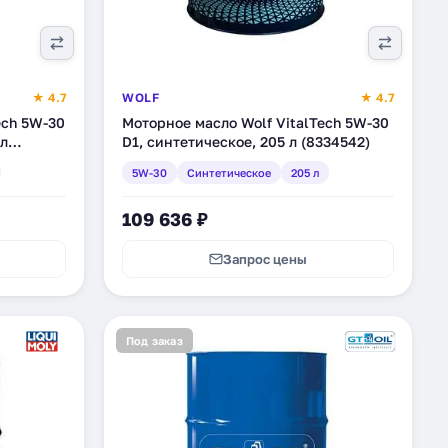
★ 4.7
WOLF
★ 4.7
ech 5W-30
Моторное масло Wolf VitalTech 5W-30
 л
D1, синтетическое, 205 л (8334542)
5W-30
Синтетическое
205 л
109 636 ₽
Запрос цены
Под заказ