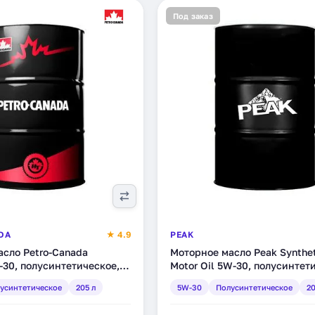
Под заказ
DA
★ 4.9
PEAK
сло Petro-Canada
Моторное масло Peak Synthet
30, полусинтетическое,
Motor Oil 5W-30, полусинтет
P53DRM)
208 л (7020040)
усинтетическое
205 л
5W-30
Полусинтетическое
20