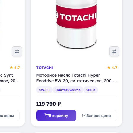
★ 4.7
TOTACHI
★ 4.7
c Synt
Моторное масло Totachi Hyper
кое, 200
Ecodrive 5W-30, синтетическое, 200 л
(E032Z)
5W-30
Синтетическое
200 л
119 790 ₽
ос цены
В корзину
Запрос цены