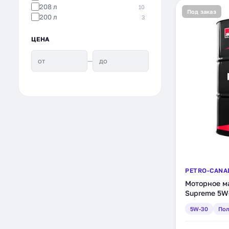
208 л
10
Под заказ
200 л
3
ЦЕНА
—
PETRO-CANA
Моторное ма
Supreme 5W-
205 л (MOS
5W-30
Пол