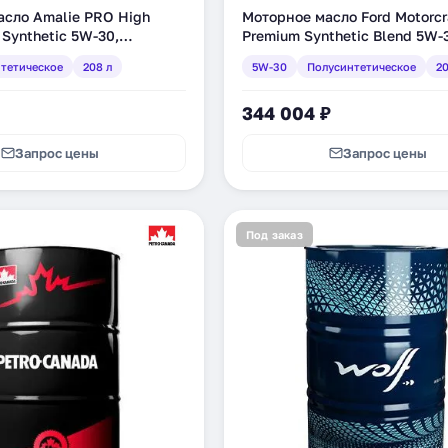
асло Amalie PRO High
Моторное масло Ford Motorcr
 Synthetic 5W-30,
Premium Synthetic Blend 5W-
ое, 208 л (160-75663-05)
полусинтетическое, 208 л (
тетическое
208 л
5W-30
Полусинтетическое
20
DSP)
344 004 ₽
Запрос цены
Запрос цены
Под заказ