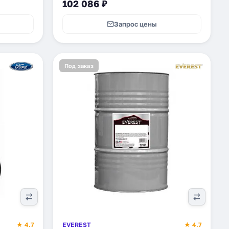
102 086 ₽
Запрос цены
Под заказ
★ 4.7
EVEREST
★ 4.7