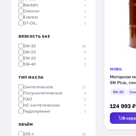
Bardahl
1
Chevron
1
Everest
1
GT-OIL
1
Liqui Moly
1
Rowe
1
ВЯЗКОСТЬ SAE
Totachi
1
5W-30
16
0W-20
4
5W-20
1
5W-40
1
MOBIL
Моторное ма
ТИП МАСЛА
SN Plus, си
Синтетическое
17
(155049)
5W-30
Син
Полусинтетическое
5
ПАО
2
HC-синтетическое
124 993 ₽
1
Гидрокрекинг
1
В корз
ОБЪЁМ
205 л
10