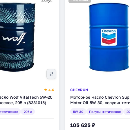
★ 4.6
CHEVRON
сло Wolf VitalTech 5W-20
Моторное масло Chevron Sup
ческое, 205 л (8331015)
Motor Oil 5W-30, полусинтет
208 л (220013981)
тетическое
205 л
5W-30
Полусинтетическое
20
105 625 ₽