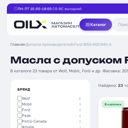
ПН-ПТ 10:00–18:00
СБ-ВС выходной
Каталог
Главная
›
Допуски производителей
›
Ford WSS-M2C946-A
Масла с допуском 
В каталоге 23 товара от Wolf, Mobil, Ford и др. Фасовка: 20
Найдено:
23
т
БРЕНД
Wolf
6
Mobil
3
В наличии
Ford
2
Peak
2
Petro-Canada
2
Amalie
1