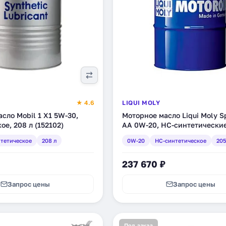
★ 4.6
LIQUI MOLY
сло Mobil 1 X1 5W-30,
Моторное масло Liqui Moly Sp
ое, 208 л (152102)
AA 0W-20, НС-синтетические
(8067)
тетическое
208 л
0W-20
HC-синтетическое
205
237 670 ₽
Запрос цены
Запрос цены
Под заказ