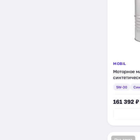
MOBIL
Моторное ма
синтетическ
5W-30
Син
161 392 ₽
Под заказ