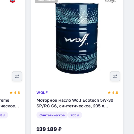
★ 4.6
WOLF
★ 4.6
reme
Моторное масло Wolf Ecotech 5W-30
ическое,
SP/RC G6, синтетическое, 205 л
(1047290)
8 л
Синтетическое
205 л
139 189 ₽