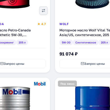
DA
★ 4.7
WOLF
сло Petro-Canada
Моторное масло Wolf Vital T
thetic 5W-30,
Asia/US, синтетическое, 205
ое, гидрокрекинг, 205 л
(8310164)
рокрекинг
205 л
5W-30
Синтетическое
205 л
RM)
91 074 ₽
Запрос цены
Запрос цены
Под заказ