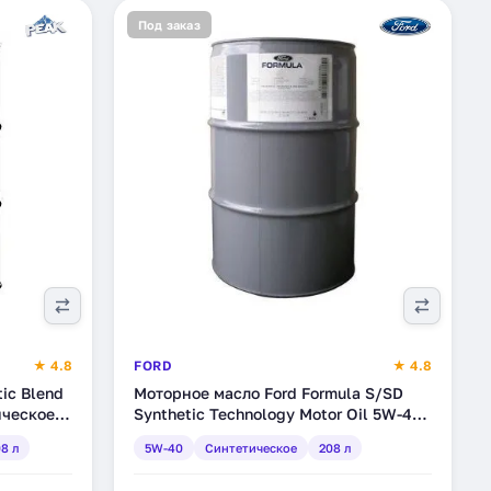
Под заказ
★ 4.8
FORD
★ 4.8
ic Blend
Моторное масло Ford Formula S/SD
ическое,
Synthetic Technology Motor Oil 5W-40,
синтетическое, 208 л (14E9CE)
8 л
5W-40
Синтетическое
208 л