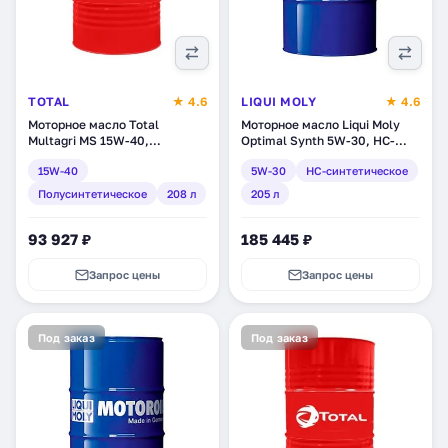
TOTAL
★ 4.6
LIQUI MOLY
★ 4.6
Моторное масло Total
Моторное масло Liqui Moly
Multagri MS 15W-40,
Optimal Synth 5W-30, HC-
полусинтетическое, 208 л
синтетическое, 205 л (2347D)
15W-40
5W-30
HC-синтетическое
(110658)
Полусинтетическое
208 л
205 л
93 927 ₽
185 445 ₽
Запрос цены
Запрос цены
Под заказ
Под заказ