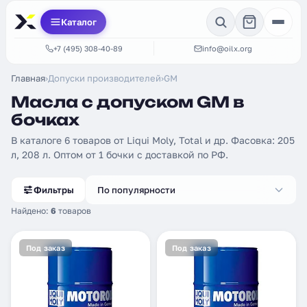
Каталог
+7 (495) 308-40-89
info@oilx.org
Главная
›
Допуски производителей
›
GM
Масла с допуском GM в
бочках
В каталоге 6 товаров от Liqui Moly, Total и др. Фасовка: 205
л, 208 л. Оптом от 1 бочки с доставкой по РФ.
Фильтры
По популярности
Найдено:
6
товаров
Под заказ
Под заказ