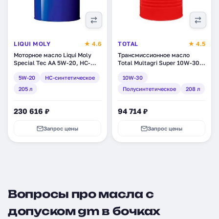
LIQUI MOLY
★ 4.6
TOTAL
★ 4.5
Моторное масло Liqui Moly
Трансмиссионное масло
Special Tec AA 5W-20, HC-
Total Multagri Super 10W-30,
синтетическое, 205 л (7622)
полусинтетическое, 208 л
5W-20
HC-синтетическое
10W-30
(111811)
205 л
Полусинтетическое
208 л
230 616 ₽
94 714 ₽
Запрос цены
Запрос цены
Вопросы про масла с
допуском gm в бочках