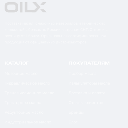
Поставка масел, смазочных материалов и технических
жидкостей в бочках по России и странам СНГ. Оптом и в
розницу от 1 бочки. Оригинальная сертифицированная
продукция от официальных дистрибьюторов.
КАТАЛОГ
ПОКУПАТЕЛЯМ
Моторное масло
Подбор масла
Гидравлическое масло
Калькуляторы масла
Трансмиссионное масло
Доставка и оплата
Тракторное масло
Отзывы клиентов
Редукторное масло
Бренды
Индустриальное масло
Блог