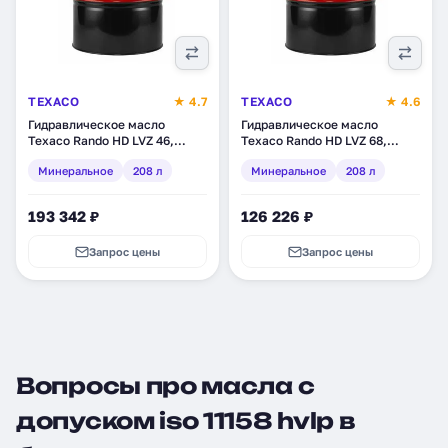
TEXACO
★ 4.7
TEXACO
★ 4.6
Гидравлическое масло
Гидравлическое масло
Texaco Rando HD LVZ 46,
Texaco Rando HD LVZ 68,
минеральное, 208 л
минеральное, 208 л
Минеральное
208 л
Минеральное
208 л
(801450DEE)
(801354DEE)
193 342 ₽
126 226 ₽
Запрос цены
Запрос цены
Вопросы про масла с
допуском iso 11158 hvlp в