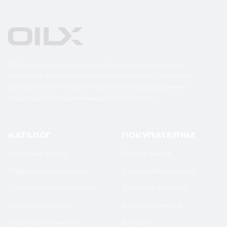
Поставка масел, смазочных материалов и технических
жидкостей в бочках по России и странам СНГ. Оптом и в
розницу от 1 бочки. Оригинальная сертифицированная
продукция от официальных дистрибьюторов.
КАТАЛОГ
ПОКУПАТЕЛЯМ
Моторное масло
Подбор масла
Гидравлическое масло
Калькуляторы масла
Трансмиссионное масло
Доставка и оплата
Тракторное масло
Отзывы клиентов
Редукторное масло
Бренды