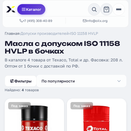
Каталог
+7 (495) 308-40-89
info@oilx.org
Главная
›
Допуски производителей
›
ISO 11158 HVLP
Масла с допуском ISO 11158
HVLP в бочках
В каталоге 4 товара от Texaco, Total и др. Фасовка: 208 л.
Оптом от 1 бочки с доставкой по РФ.
Фильтры
По популярности
Найдено:
4
товаров
Под заказ
Под заказ