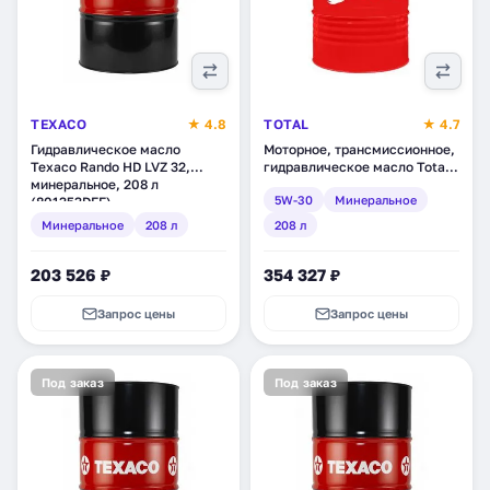
TEXACO
★ 4.8
TOTAL
★ 4.7
Гидравлическое масло
Моторное, трансмиссионное,
Texaco Rando HD LVZ 32,
гидравлическое масло Total
минеральное, 208 л
TP Star Max FE 10W-30,
5W-30
Минеральное
(801353DEE)
минеральное, 208 л (157511)
Минеральное
208 л
208 л
203 526 ₽
354 327 ₽
Запрос цены
Запрос цены
Под заказ
Под заказ