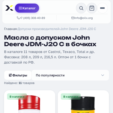
Каталог
+7 (495) 308-40-89
info@oilx.org
Главная
›
Допуски производителей
›
John Deere JDM-J20 C
Масла с допуском John
Deere JDM-J20 C в бочках
В каталоге 11 товаров от Castrol, Texaco, Total и др.
Фасовка: 208 л, 209 л, 216,5 л. Оптом от 1 бочки с
доставкой по РФ.
Фильтры
По популярности
Найдено:
11
товаров
В наличии
В наличии