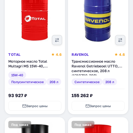
TOTAL
★ 4.6
RAVENOL
★ 4.6
Моторное масло Total
Трансмиссионное масло
Multagri MS 15W-40,
Ravenol Getriebeoel UTTO,
полусинтетическое, 208 л
синтетическое, 208 л
15W-40
(110658)
(1310700-208)
Полусинтетическое
208 л
Синтетическое
208 л
93 927 ₽
155 262 ₽
Запрос цены
Запрос цены
Под заказ
Под заказ