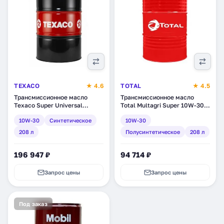
TEXACO
★ 4.6
TOTAL
★ 4.5
Трансмиссионное масло
Трансмиссионное масло
Texaco Super Universal
Total Multagri Super 10W-30,
Tractor Oil Extra 10W-30,
полусинтетическое, 208 л
10W-30
Синтетическое
10W-30
синтетическое, 208 л
(111811)
(840367DEE)
208 л
Полусинтетическое
208 л
196 947 ₽
94 714 ₽
Запрос цены
Запрос цены
Под заказ