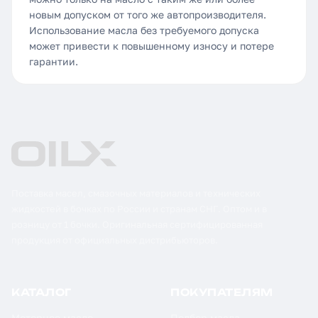
новым допуском от того же автопроизводителя.
Использование масла без требуемого допуска
может привести к повышенному износу и потере
гарантии.
Поставка масел, смазочных материалов и технических
жидкостей в бочках по России и странам СНГ. Оптом и в
розницу от 1 бочки. Оригинальная сертифицированная
продукция от официальных дистрибьюторов.
КАТАЛОГ
ПОКУПАТЕЛЯМ
Моторное масло
Подбор масла