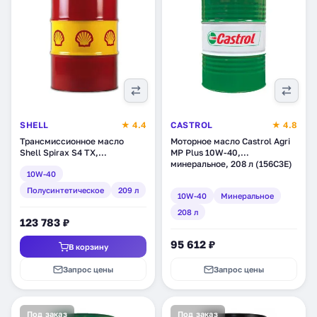
SHELL
★ 4.4
CASTROL
★ 4.8
Трансмиссионное масло
Моторное масло Castrol Agri
Shell Spirax S4 TX,
MP Plus 10W-40,
полусинтетическое, 209 л
минеральное, 208 л (156C3E)
10W-40
(550027932)
Полусинтетическое
209 л
10W-40
Минеральное
208 л
123 783 ₽
95 612 ₽
В корзину
Запрос цены
Запрос цены
Под заказ
Под заказ