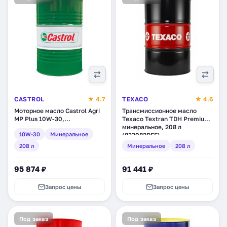
CASTROL
★ 4.7
TEXACO
★ 4.6
Моторное масло Castrol Agri
Трансмиссионное масло
MP Plus 10W-30,
Texaco Textran TDH Premium,
минеральное, 208 л (15864B)
минеральное, 208 л
10W-30
Минеральное
(833082DEE)
208 л
Минеральное
208 л
95 874 ₽
91 441 ₽
Запрос цены
Запрос цены
Под заказ
Под заказ