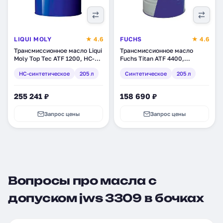
LIQUI MOLY
★ 4.6
FUCHS
★ 4.6
Трансмиссионное масло Liqui
Трансмиссионное масло
Moly Top Tec ATF 1200, НС-
Fuchs Titan ATF 4400,
синтетическое, 205 л (3685)
синтетическое, 205 л
HC-синтетическое
205 л
Синтетическое
205 л
(600700911)
255 241 ₽
158 690 ₽
Запрос цены
Запрос цены
Вопросы про масла с
допуском jws 3309 в бочках