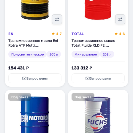
ENI
★ 4.7
TOTAL
★ 4.6
Трансмиссионное масло Eni
Трансмиссионное масло
Rotra ATF Multi,
Total Fluide XLD FE,
полусинтетическое, 205 л
синтетическое, 208 л
Полусинтетическое
205 л
Минеральное
208 л
(131010)
(163822)
154 431 ₽
133 312 ₽
Запрос цены
Запрос цены
Под заказ
Под заказ