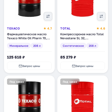
TEXACO
★ 4.7
TOTAL
★ 4.6
Фармацевтическое масло
Компрессороное масло Total
Texaco White Oil Pharm 70,
Nevastane SL 32,
минеральное, 208 л
синтетическое, 208 л
Минеральное
208 л
Синтетическое
208 л
(829929DEE)
125 618 ₽
85 279 ₽
Запрос цены
Запрос цены
Под заказ
Под заказ