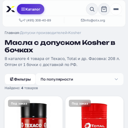
Каталог
+7 (495) 308-40-89
info@oilx.org
Главная
›
Допуски производителей
›
Kosher
Масла с допуском Kosher в
бочках
В каталоге 4 товара от Texaco, Total и др. Фасовка: 208 л.
Оптом от 1 бочки с доставкой по РФ.
Фильтры
По популярности
Найдено:
4
товаров
Под заказ
Под заказ