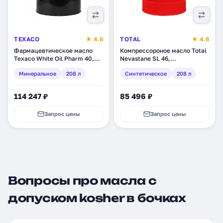
TEXACO
★ 4.6
TOTAL
★ 4.6
Фармацевтическое масло
Компрессороное масло Total
Texaco White Oil Pharm 40,
Nevastane SL 46,
минеральное, 208 л
синтетическое, 208 л
Минеральное
208 л
Синтетическое
208 л
(829927DEE)
114 247 ₽
85 496 ₽
Запрос цены
Запрос цены
Вопросы про масла с
допуском kosher в бочках