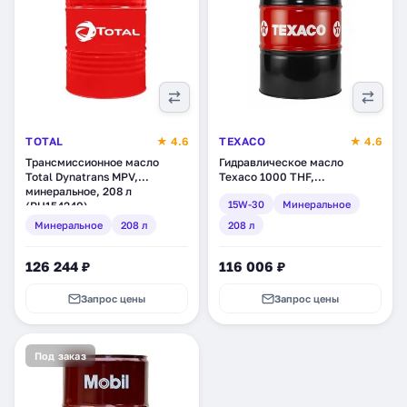
TOTAL
★ 4.6
TEXACO
★ 4.6
Трансмиссионное масло
Гидравлическое масло
Total Dynatrans MPV,
Texaco 1000 THF,
минеральное, 208 л
минеральное, 208 л
15W-30
Минеральное
(RU154240)
(803264DEE)
Минеральное
208 л
208 л
126 244 ₽
116 006 ₽
Запрос цены
Запрос цены
Под заказ