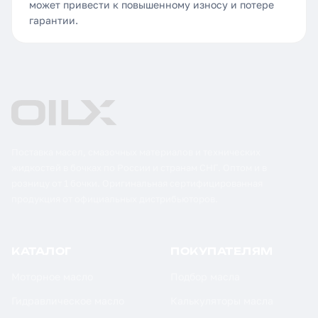
может привести к повышенному износу и потере
гарантии.
Поставка масел, смазочных материалов и технических
жидкостей в бочках по России и странам СНГ. Оптом и в
розницу от 1 бочки. Оригинальная сертифицированная
продукция от официальных дистрибьюторов.
КАТАЛОГ
ПОКУПАТЕЛЯМ
Моторное масло
Подбор масла
Гидравлическое масло
Калькуляторы масла