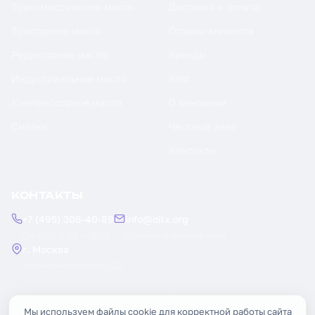
Трансмиссионное масло
Доставка и оплата
Тракторное масло
Отзывы клиентов
Редукторное масло
Бренды
Индустриальное масло
Блог
Компрессорное масло
О компании
Смазки
Честный знак
Контакты
КОНТАКТЫ
+7 (495) 308-40-89
info@oilx.org
Пн — Пт: 9:00 — 18:00
Ответим в течение часа
г. Москва
Рязанский проспект, 22
Заказать обратный звонок
Мы используем файлы cookie для корректной работы сайта