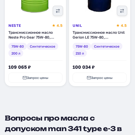
NESTE
★ 4.5
UNIL
★ 4.5
Трансмиссионное масло
Трансмиссионное масло Unil
Neste Pro Gear 75W-80,
Gerion LE 75W-80,
синтетическое, 200 л
синтетическое, 210 л (1808)
75W-80
Синтетическое
75W-80
Синтетическое
(211211)
200 л
210 л
109 065 ₽
100 034 ₽
Запрос цены
Запрос цены
Вопросы про масла с
допуском man 341 type e-3 в