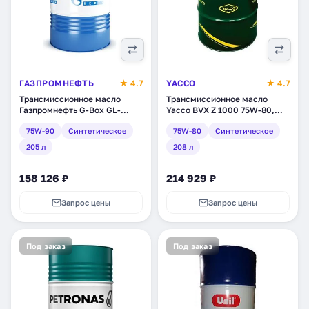
ГАЗПРОМНЕФТЬ
★ 4.7
YACCO
★ 4.7
Трансмиссионное масло
Трансмиссионное масло
Газпромнефть G-Box GL-
Yacco BVX Z 1000 75W-80,
4/GL-5 75W-90,
синтетическое, 208 л (34106)
75W-90
Синтетическое
75W-80
Синтетическое
синтетическое, 205 л
(253650035)
205 л
208 л
158 126 ₽
214 929 ₽
Запрос цены
Запрос цены
Под заказ
Под заказ