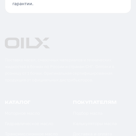
гарантии.
Поставка масел, смазочных материалов и технических
жидкостей в бочках по России и странам СНГ. Оптом и в
розницу от 1 бочки. Оригинальная сертифицированная
продукция от официальных дистрибьюторов.
КАТАЛОГ
ПОКУПАТЕЛЯМ
Моторное масло
Подбор масла
Гидравлическое масло
Калькуляторы масла
Трансмиссионное масло
Доставка и оплата