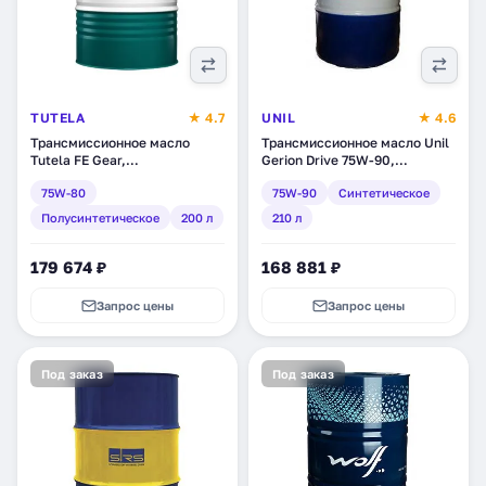
TUTELA
★ 4.7
UNIL
★ 4.6
Трансмиссионное масло
Трансмиссионное масло Unil
Tutela FE Gear,
Gerion Drive 75W-90,
полусинтетическое, 200 л
синтетическое, 210 л
75W-80
75W-90
Синтетическое
(23131100)
(210043-68)
Полусинтетическое
200 л
210 л
179 674 ₽
168 881 ₽
Запрос цены
Запрос цены
Под заказ
Под заказ