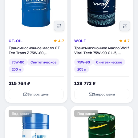
GT-OIL
★ 4.7
WOLF
★ 4.7
Трансмиссионное масло GT
Трансмиссионное масло Wolf
Eco Trans Z 75W-80,
Vital Tech 75W-90 GL-5,
синтетическое, 200 л
синтетическое, 205 л
75W-80
Синтетическое
75W-90
Синтетическое
(8809059408773)
(8304750)
200 л
205 л
315 764 ₽
129 773 ₽
Запрос цены
Запрос цены
Под заказ
Под заказ