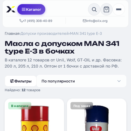
Каталог
+7 (495) 308-40-89
info@oilx.org
Главная
›
Допуски производителей
›
MAN 341 type E-3
Масла с допуском MAN 341
type E-3 в бочках
В каталоге 12 товаров от Unil, Wolf, GT-OIL и др. Фасовка:
200 л, 205 л, 210 л. Оптом от 1 бочки с доставкой по РФ.
Фильтры
По популярности
Найдено:
12
товаров
В наличии
Под заказ