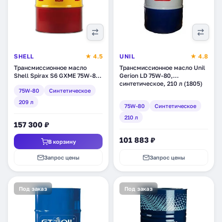
SHELL
★ 4.5
UNIL
★ 4.8
Трансмиссионное масло
Трансмиссионное масло Unil
Shell Spirax S6 GXME 75W-80,
Gerion LD 75W-80,
синтетическое, 209 л
синтетическое, 210 л (1805)
75W-80
Синтетическое
(550027939)
209 л
75W-80
Синтетическое
210 л
157 300 ₽
101 883 ₽
В корзину
Запрос цены
Запрос цены
Под заказ
Под заказ