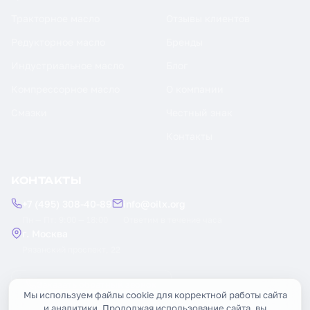
Тракторное масло
Отзывы клиентов
Редукторное масло
Бренды
Индустриальное масло
Блог
Компрессорное масло
О компании
Смазки
Честный знак
Контакты
КОНТАКТЫ
+7 (495) 308-40-89
info@oilx.org
Пн — Пт: 9:00 — 18:00
Ответим в течение часа
г. Москва
Рязанский проспект, 22
Заказать обратный звонок
Мы используем файлы cookie для корректной работы сайта
и аналитики. Продолжая использование сайта, вы