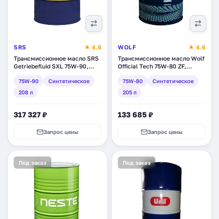
SRS
★ 4.6
WOLF
★ 4.6
Трансмиссионное масло SRS
Трансмиссионное масло Wolf
Getriebefluid SXL 75W-90,
Official Tech 75W-80 ZF,
синтетическое, 208 л (11557)
синтетическое, 205 л
75W-90
Синтетическое
75W-80
Синтетическое
(8326608)
208 л
205 л
317 327 ₽
133 685 ₽
Запрос цены
Запрос цены
Под заказ
Под заказ