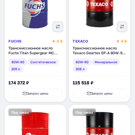
FUCHS
★ 4.6
TEXACO
★ 4.6
Трансмиссионное масло
Трансмиссионное масло
Fuchs Titan Supergear MC
Texaco Geartex EP-A 80W-90,
80W-90, синтетическое, 205
минеральное, 208 л
80W-90
Синтетическое
80W-90
Минеральное
л (1652900002)
(831710DEE)
205 л
208 л
174 372 ₽
115 518 ₽
Запрос цены
Запрос цены
Под заказ
Под заказ