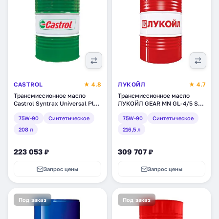
CASTROL
★ 4.8
ЛУКОЙЛ
★ 4.7
Трансмиссионное масло
Трансмиссионное масло
Castrol Syntrax Universal Plus
ЛУКОЙЛ GEAR MN GL-4/5 SAE
75W-90, синтетическое, 208
75W-90, синтетическое, 216,5
75W-90
Синтетическое
75W-90
Синтетическое
л (154FBA)
л (1605203)
208 л
216,5 л
223 053 ₽
309 707 ₽
Запрос цены
Запрос цены
Под заказ
Под заказ