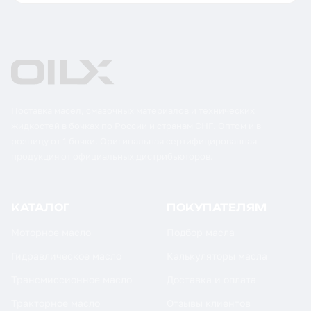
Поставка масел, смазочных материалов и технических
жидкостей в бочках по России и странам СНГ. Оптом и в
розницу от 1 бочки. Оригинальная сертифицированная
продукция от официальных дистрибьюторов.
КАТАЛОГ
ПОКУПАТЕЛЯМ
Моторное масло
Подбор масла
Гидравлическое масло
Калькуляторы масла
Трансмиссионное масло
Доставка и оплата
Тракторное масло
Отзывы клиентов