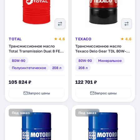
TOTAL
★ 4.6
TEXACO
★ 4.6
Трансмиссионное масло
Трансмиссионное масло
Total Transmission Dual 8 FE
Texaco Delo Gear TDL 80W-
80W-90, полусинтетическое,
90, минеральное, 208 л
80W-90
80W-90
Минеральное
208 л (201875)
(804122DEE)
Полусинтетическое
208 л
208 л
105 824 ₽
122 701 ₽
Запрос цены
Запрос цены
Под заказ
Под заказ