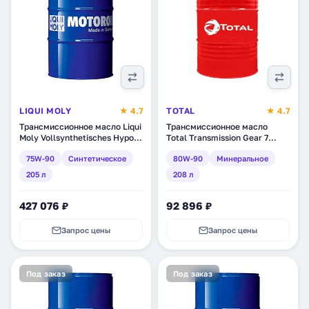
LIQUI MOLY
★ 4.7
TOTAL
★ 4.7
Трансмиссионное масло Liqui
Трансмиссионное масло
Moly Vollsynthetisches Hypoid
Total Transmission Gear 7
Getriebeoil Truck 75W-90,
80W-90, минеральное, 208 л
75W-90
Синтетическое
80W-90
Минеральное
синтетическое, 205 л (1184)
(201293)
205 л
208 л
427 076 ₽
92 896 ₽
Запрос цены
Запрос цены
Под заказ
Под заказ