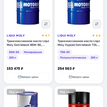
LIQUI MOLY
★ 4.7
LIQUI MOLY
★ 4.6
Трансмиссионное масло Liqui
Трансмиссионное масло Liqui
Moly Getriebeoil 85W-90,
Moly Hypoid-Getriebeoil TDL
минеральное, 205 л (1038)
75W-90, полусинтетическое,
85W-90
Минеральное
75W-90
205 л (4709)
205 л
Полусинтетическое
205 л
153 475 ₽
254 563 ₽
Запрос цены
Запрос цены
Под заказ
Под заказ