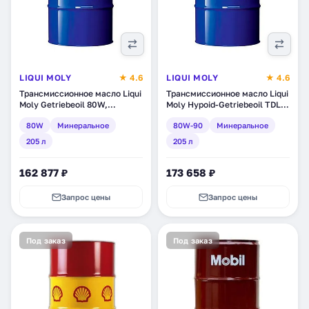
LIQUI MOLY
★ 4.6
LIQUI MOLY
★ 4.6
Трансмиссионное масло Liqui
Трансмиссионное масло Liqui
Moly Getriebeoil 80W,
Moly Hypoid-Getriebeoil TDL
минеральное, 205 л (4718)
80W-90, минеральное, 205 л
80W
Минеральное
80W-90
Минеральное
(4721)
205 л
205 л
162 877 ₽
173 658 ₽
Запрос цены
Запрос цены
Под заказ
Под заказ