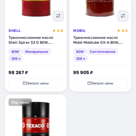
SHELL
★ 4.6
MOBIL
★ 4.5
Трансмиссионное масло
Трансмиссионное масло
Shell Spirax S3 G 80W,
Mobil Mobilube GX-A 80W,
минеральное, 209 л
синтетическое, 208 л
80W
Минеральное
80W
Синтетическое
(550027937)
(152979)
209 л
208 л
98 267 ₽
95 905 ₽
Запрос цены
Запрос цены
Под заказ