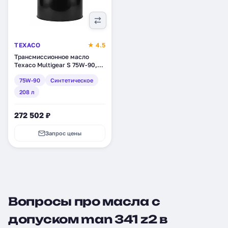
TEXACO
★ 4.5
Трансмиссионное масло
Texaco Multigear S 75W-90,
синтетическое, 208 л
75W-90
Синтетическое
(832840DEE)
208 л
272 502 ₽
Запрос цены
Вопросы про масла с
допуском man 341 z2 в