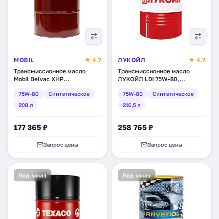
MOBIL
★ 4.7
ЛУКОЙЛ
★ 4.7
Трансмиссионное масло
Трансмиссионное масло
Mobil Delvac XHP
ЛУКОЙЛ LDI 75W-80,
Transmission Oil 75W-80,
синтетическое, 216,5 л
75W-80
Синтетическое
75W-80
Синтетическое
синтетическое, 208 л
(1651075)
(152578)
208 л
216,5 л
177 365 ₽
258 765 ₽
Запрос цены
Запрос цены
Под заказ
Под заказ