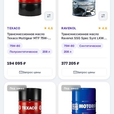
TEXACO
★ 4.6
RAVENOL
★ 4.6
Трансмиссионное масло
Трансмиссионное масло
Texaco Multigear MTF 75W-
Ravenol SSG Spec Synt LKW
80, полусинтетическое, 208 л
Getriebeoel SAE 75W-80,
75W-80
75W-80
Синтетическое
(830439DEE)
синтетическое, 208 л
(1221100-208)
Полусинтетическое
208 л
208 л
194 095 ₽
377 205 ₽
Запрос цены
Запрос цены
Под заказ
Под заказ