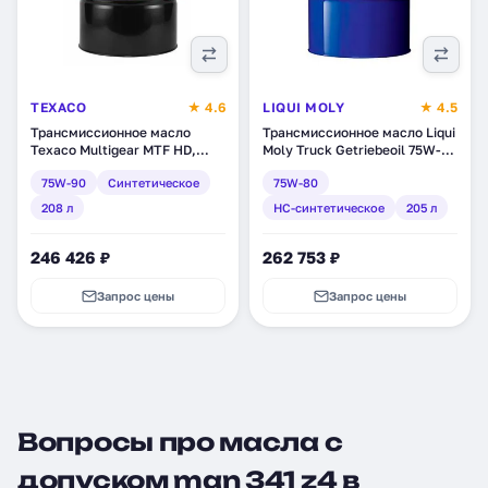
TEXACO
★ 4.6
LIQUI MOLY
★ 4.5
Трансмиссионное масло
Трансмиссионное масло Liqui
Texaco Multigear MTF HD,
Moly Truck Getriebeoil 75W-
синтетическое, 208 л
80, НС-синтетические, 205 л
75W-90
Синтетическое
75W-80
(801291DEE)
(1210)
208 л
HC-синтетическое
205 л
246 426 ₽
262 753 ₽
Запрос цены
Запрос цены
Вопросы про масла с
допуском man 341 z4 в