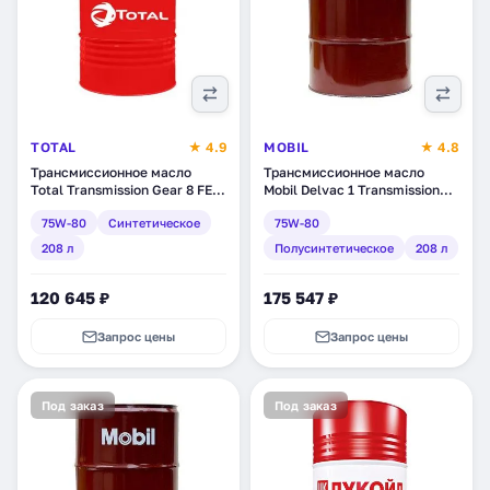
TOTAL
★ 4.9
MOBIL
★ 4.8
Трансмиссионное масло
Трансмиссионное масло
Total Transmission Gear 8 FE
Mobil Delvac 1 Transmission
75W-80, синтетическое, 208
Fluid 75W-80,
75W-80
Синтетическое
75W-80
л (201281)
полусинтетическое, 208 л
(153486)
208 л
Полусинтетическое
208 л
120 645 ₽
175 547 ₽
Запрос цены
Запрос цены
Под заказ
Под заказ