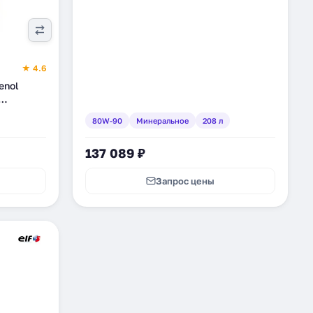
★ 4.6
enol
-208)
80W-90
Минеральное
208 л
137 089 ₽
Запрос цены