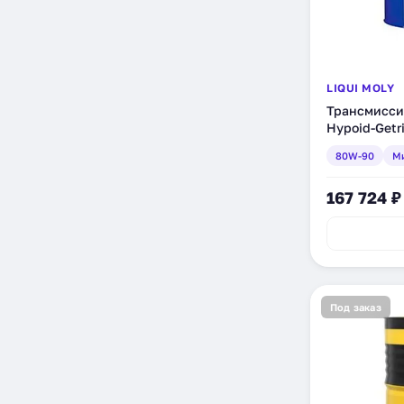
LIQUI MOLY
Трансмиссио
Hypoid-Getr
минеральное
80W-90
М
167 724 ₽
Под заказ