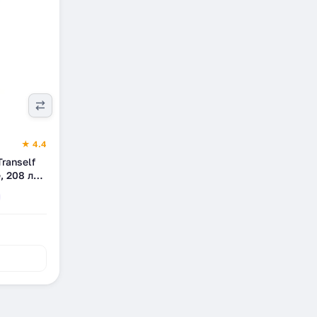
★ 4.4
ranself
, 208 л