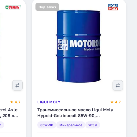
Под заказ
★ 4.7
LIQUI MOLY
★ 4.7
rol Axle
Трансмиссионное масло Liqui Moly
, 208 л
Hypoid-Getriebeoil 85W-90,
минеральное, 205 л (2165)
л
85W-90
Минеральное
205 л