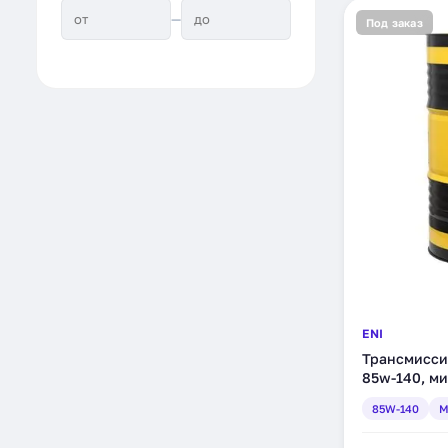
—
Под заказ
ENI
Трансмиссио
85w-140, ми
85W-140
М