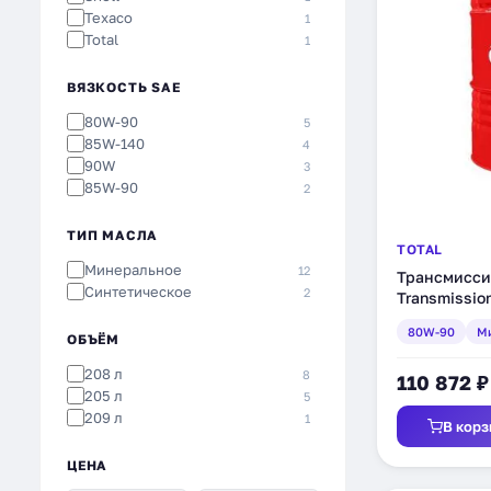
Texaco
1
Total
1
ВЯЗКОСТЬ SAE
80W-90
5
85W-140
4
90W
3
85W-90
2
ТИП МАСЛА
TOTAL
Минеральное
12
Трансмисси
Синтетическое
2
Transmissio
минеральное
80W-90
М
ОБЪЁМ
208 л
8
110 872 ₽
205 л
5
209 л
1
В корз
ЦЕНА