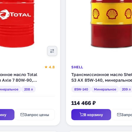
★ 4.8
SHELL
онное масло Total
Трансмиссионное масло Shel
n Axle 7 80W-90,
S3 AX 85W-140, минеральное
, 208 л (201286)
(550027988)
инеральное
208 л
85W-140
Минеральное
209 л
114 466 ₽
ину
Запрос цены
В корзину
Запр