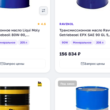
★ 4.6
RAVENOL
нное масло Liqui Moly
Трансмиссионное масло Rav
iebeoil 80W-90,
Getriebeoel EPX SAE 90 GL 5,
, 205 л (1049)
минеральное, 208 л (1223202
инеральное
205 л
90W
Минеральное
208 л
156 834 ₽
Запрос цены
Запрос цены
Под заказ