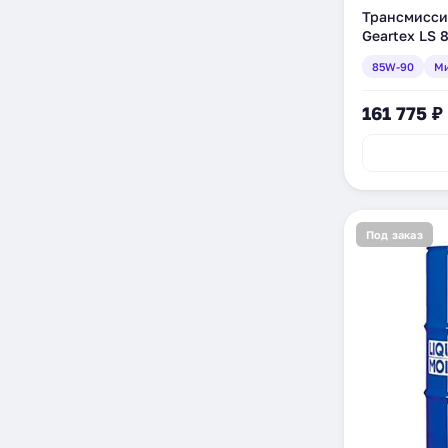
Трансмисси
Geartex LS 
л (820843C
85W-90
Ми
161 775 ₽
Под заказ