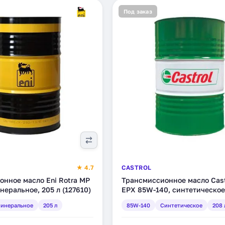
Под заказ
★ 4.7
CASTROL
нное масло Eni Rotra MP
Трансмиссионное масло Cast
неральное, 205 л (127610)
EPX 85W-140, синтетическое
(157FFA)
инеральное
205 л
85W-140
Синтетическое
208 