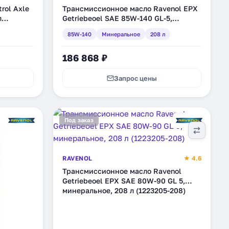
rol Axle
Трансмиссионное масло Ravenol EPX
л
Getriebeoel SAE 85W-140 GL-5,
минеральное, 208 л (1223211-208)
85W-140
Минеральное
208 л
186 868 ₽
Запрос цены
Под заказ
RAVENOL
★ 4.6
Трансмиссионное масло Ravenol
Getriebeoel EPX SAE 80W-90 GL 5,
минеральное, 208 л (1223205-208)