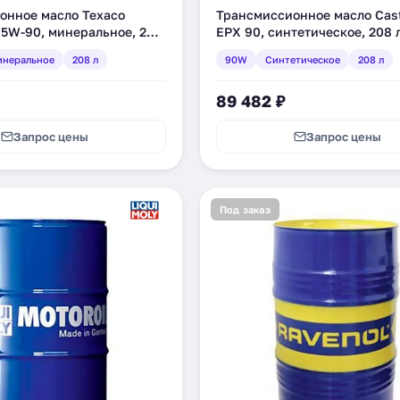
онное масло Texaco
Трансмиссионное масло Cast
85W-90, минеральное, 208
EPX 90, синтетическое, 208 
XE)
(1589DC)
неральное
208 л
90W
Синтетическое
208 л
89 482 ₽
Запрос цены
Запрос цены
Под заказ