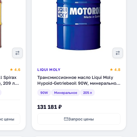
★ 4.6
LIQUI MOLY
★ 4.8
l Spirax
Трансмиссионное масло Liqui Moly
, 209 л
Hypoid-Getriebeoil 90W, минеральное,
205 л (1044)
90W
Минеральное
205 л
131 181 ₽
ос цены
Запрос цены