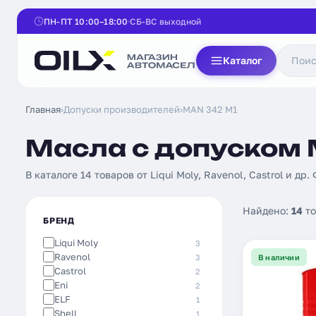
ПН-ПТ 10:00–18:00
СБ-ВС выходной
Каталог
Главная
›
Допуски производителей
›
MAN 342 M1
Масла с допуском 
В каталоге 14 товаров от Liqui Moly, Ravenol, Castrol и др.
Найдено:
14
то
БРЕНД
Liqui Moly
3
Ravenol
3
В наличии
Castrol
2
Eni
2
ELF
1
Shell
1