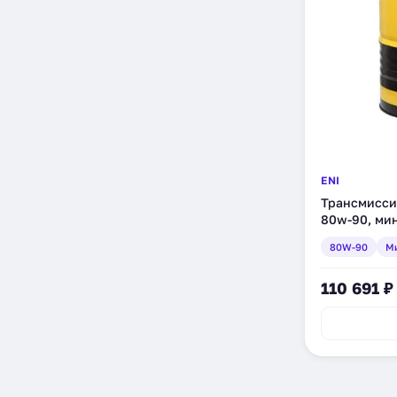
ENI
Трансмиссио
80w-90, мин
80W-90
М
110 691 ₽