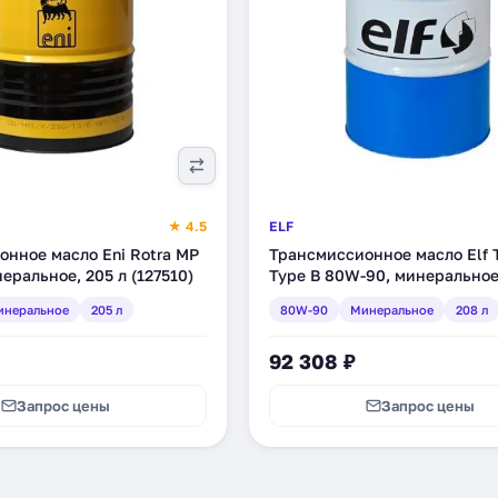
★ 4.5
ELF
нное масло Eni Rotra MP
Трансмиссионное масло Elf T
еральное, 205 л (127510)
Type B 80W-90, минеральное
(123828)
инеральное
205 л
80W-90
Минеральное
208 л
92 308 ₽
Запрос цены
Запрос цены