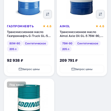
ГАЗПРОМНЕФТЬ
★ 4.6
AIMOL
★ 4.6
Трансмиссионное масло
Трансмиссионное масло
Газпромнефть G-Truck GL-5
Aimol Axle Oil GL-5 75W-90,
80W-90, синтетическое, 205
синтетическое, 205 л (55063)
80W-90
Синтетическое
75W-90
Синтетическое
л (253640185)
205 л
205 л
92 938 ₽
209 791 ₽
Запрос цены
Запрос цены
Под заказ