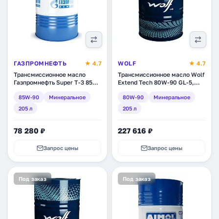
ГАЗПРОМНЕФТЬ
★ 4.7
WOLF
★ 4.7
Трансмиссионное масло
Трансмиссионное масло Wolf
Газпромнефть Super T-3 85W-
Extend Tech 80W-90 GL-5,
90, минеральное, 205 л
минеральное, 205 л
85W-90
Минеральное
80W-90
Минеральное
(2389901280)
(8306556)
205 л
205 л
78 280 ₽
227 616 ₽
Запрос цены
Запрос цены
Под заказ
Под заказ