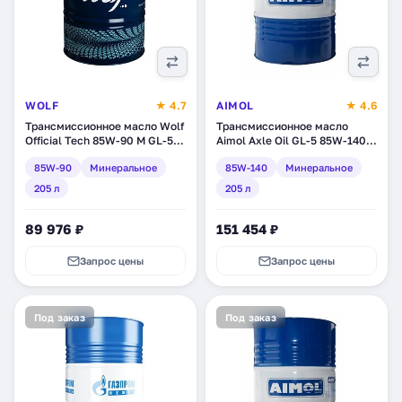
WOLF
★ 4.7
AIMOL
★ 4.6
Трансмиссионное масло Wolf
Трансмиссионное масло
Official Tech 85W-90 M GL-5,
Aimol Axle Oil GL-5 85W-140,
минеральное, 205 л (8319181)
минеральное, 205 л (55698)
85W-90
Минеральное
85W-140
Минеральное
205 л
205 л
89 976 ₽
151 454 ₽
Запрос цены
Запрос цены
Под заказ
Под заказ