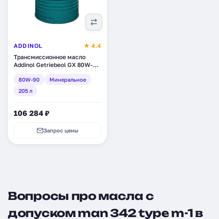
ADDINOL
★ 4.4
Трансмиссионное масло
Addinol Getriebeol GX 80W-
90, минеральное, 205 л
80W-90
Минеральное
(4014766400277)
205 л
106 284 ₽
Запрос цены
Вопросы про масла с
допуском man 342 type m-1 в