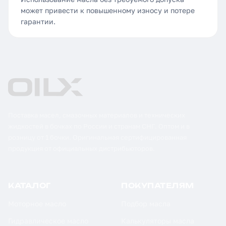
может привести к повышенному износу и потере
гарантии.
Поставка масел, смазочных материалов и технических
жидкостей в бочках по России и странам СНГ. Оптом и в
розницу от 1 бочки. Оригинальная сертифицированная
продукция от официальных дистрибьюторов.
КАТАЛОГ
ПОКУПАТЕЛЯМ
Моторное масло
Подбор масла
Гидравлическое масло
Калькуляторы масла