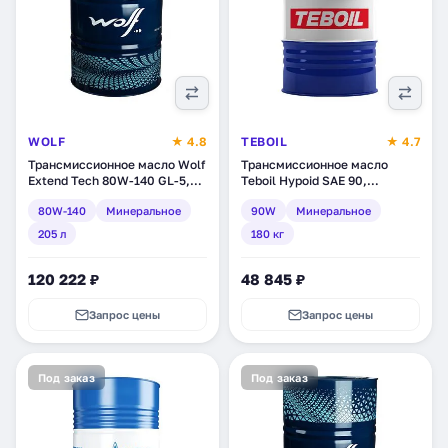
WOLF
★ 4.8
TEBOIL
★ 4.7
Трансмиссионное масло Wolf
Трансмиссионное масло
Extend Tech 80W-140 GL-5,
Teboil Hypoid SAE 90,
минеральное, 205 л (8307751)
минеральное, 180 кг (tb-155)
80W-140
Минеральное
90W
Минеральное
205 л
180 кг
120 222 ₽
48 845 ₽
Запрос цены
Запрос цены
Под заказ
Под заказ