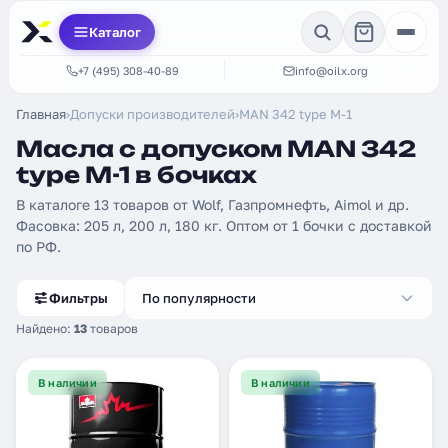
Каталог
+7 (495) 308-40-89
info@oilx.org
Главная
›
Допуски производителей
›
MAN 342 type M-1
Масла с допуском MAN 342
type M-1 в бочках
В каталоге 13 товаров от Wolf, Газпромнефть, Aimol и др.
Фасовка: 205 л, 200 л, 180 кг. Оптом от 1 бочки с доставкой
по РФ.
Фильтры
По популярности
Найдено:
13
товаров
В наличии
В наличии