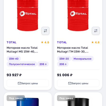
TOTAL
★ 4.6
TOTAL
★ 4.6
Моторное масло Total
Моторное масло Total
Multagri MS 15W-40,
Multagri TM 15W-30,
полусинтетическое, 208 л
минеральное, 208 л (111640)
15W-40
15W-30
Минеральное
(110658)
Полусинтетическое
208 л
208 л
93 927 ₽
91 006 ₽
Запрос цены
Запрос цены
Под заказ
Под заказ