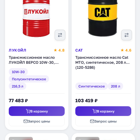
ЛУКОЙЛ
★ 4.8
CAT
★ 4.6
Трансмиссионное масло
Трансмиссионное масло Cat
ЛУКОЙЛ ВЕРСО 10W-30,
MTO, синтетическое, 208 л
полусинтетическое, 216,5 л
(120-5286)
10W-30
(212621)
Полусинтетическое
216,5 л
Синтетическое
208 л
77 483 ₽
103 419 ₽
В корзину
В корзину
Запрос цены
Запрос цены