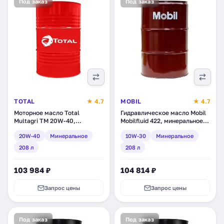
Под заказ
Под заказ
TOTAL
★ 4.7
MOBIL
★ 4.7
Моторное масло Total
Гидравлическое масло Mobil
Multagri TM 20W-40,
Mobilfluid 422, минеральное,
минеральное, 208 л (112820)
208 л (124217)
20W-40
Минеральное
10W-30
Минеральное
208 л
208 л
103 984 ₽
104 814 ₽
Запрос цены
Запрос цены
Под заказ
Под заказ