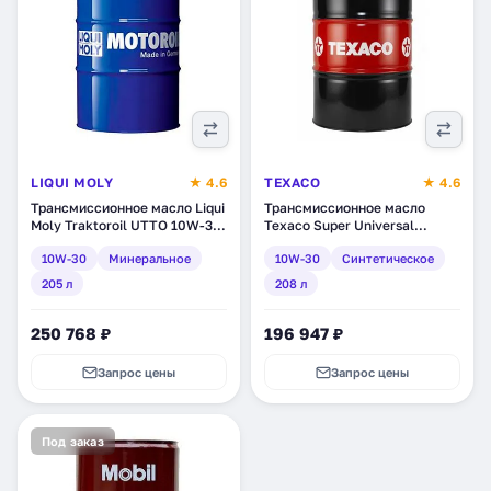
LIQUI MOLY
★ 4.6
TEXACO
★ 4.6
Трансмиссионное масло Liqui
Трансмиссионное масло
Moly Traktoroil UTTO 10W-30,
Texaco Super Universal
минеральное, 205 л (6959)
Tractor Oil Extra 10W-30,
10W-30
Минеральное
10W-30
Синтетическое
синтетическое, 208 л
(840367DEE)
205 л
208 л
250 768 ₽
196 947 ₽
Запрос цены
Запрос цены
Под заказ