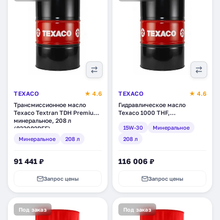
TEXACO
★ 4.6
TEXACO
★ 4.6
Трансмиссионное масло
Гидравлическое масло
Texaco Textran TDH Premium,
Texaco 1000 THF,
минеральное, 208 л
минеральное, 208 л
15W-30
Минеральное
(833082DEE)
(803264DEE)
Минеральное
208 л
208 л
91 441 ₽
116 006 ₽
Запрос цены
Запрос цены
Под заказ
Под заказ