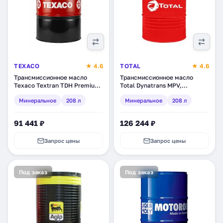
TEXACO
★ 4.6
TOTAL
★ 4.6
Трансмиссионное масло
Трансмиссионное масло
Texaco Textran TDH Premium,
Total Dynatrans MPV,
минеральное, 208 л
минеральное, 208 л
Минеральное
208 л
Минеральное
208 л
(833082DEE)
(RU154240)
91 441 ₽
126 244 ₽
Запрос цены
Запрос цены
Под заказ
Под заказ