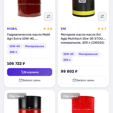
MOBIL
★ 4.8
ENI
★ 4.7
Гидравлическое масло Mobil
Моторное масло масло Eni
Agri Extra 10W-40,
Agip Multitech 10w-30 STOU,
минеральное, 208 л (120980)
минеральное, 205 л (130010)
10W-40
Минеральное
208 л
10W-30
Минеральное
205 л
106 722 ₽
99 802 ₽
В корзину
Запрос цены
Запрос цены
Под заказ
Под заказ