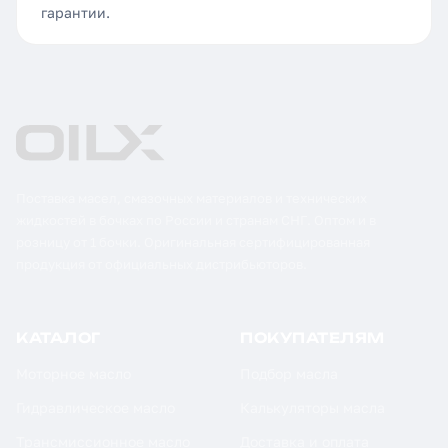
гарантии.
Поставка масел, смазочных материалов и технических
жидкостей в бочках по России и странам СНГ. Оптом и в
розницу от 1 бочки. Оригинальная сертифицированная
продукция от официальных дистрибьюторов.
КАТАЛОГ
ПОКУПАТЕЛЯМ
Моторное масло
Подбор масла
Гидравлическое масло
Калькуляторы масла
Трансмиссионное масло
Доставка и оплата