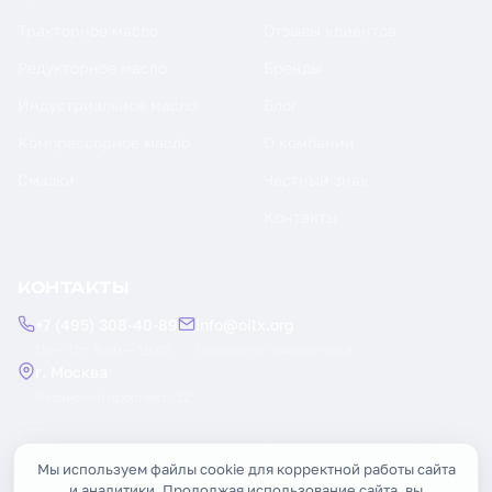
Тракторное масло
Отзывы клиентов
Редукторное масло
Бренды
Индустриальное масло
Блог
Компрессорное масло
О компании
Смазки
Честный знак
Контакты
КОНТАКТЫ
+7 (495) 308-40-89
info@oilx.org
Пн — Пт: 9:00 — 18:00
Ответим в течение часа
г. Москва
Рязанский проспект, 22
Заказать обратный звонок
Мы используем файлы cookie для корректной работы сайта
и аналитики. Продолжая использование сайта, вы