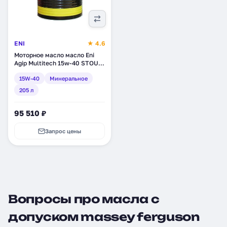
ENI
★ 4.6
Моторное масло масло Eni
Agip Multitech 15w-40 STOU,
минеральное, 205 л (130410)
15W-40
Минеральное
205 л
95 510 ₽
Запрос цены
Вопросы про масла с
допуском massey ferguson