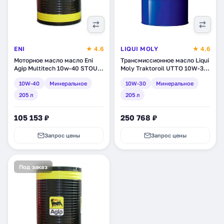
ENI
★ 4.6
LIQUI MOLY
★ 4.6
Моторное масло масло Eni
Трансмиссионное масло Liqui
Agip Multitech 10w-40 STOU,
Moly Traktoroil UTTO 10W-30,
минеральное, 205 л (130210)
минеральное, 205 л (6959)
10W-40
Минеральное
10W-30
Минеральное
205 л
205 л
105 153 ₽
250 768 ₽
Запрос цены
Запрос цены
Под заказ