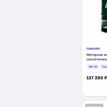
FANFARO
Моторное ма
синтетическ
5W-40
Син
137 280 ₽
Под заказ