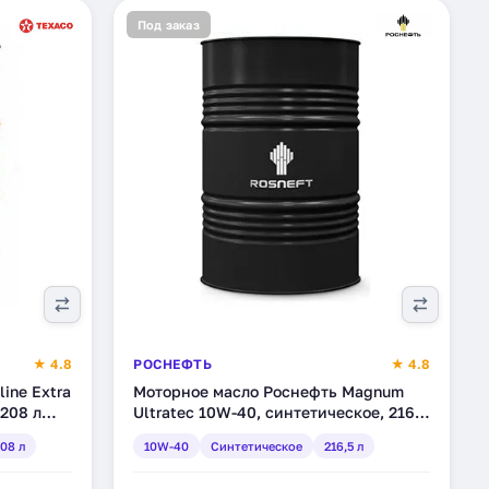
Под заказ
★ 4.8
РОСНЕФТЬ
★ 4.8
ine Extra
Моторное масло Роснефть Magnum
208 л
Ultratec 10W-40, синтетическое, 216,5
л (40814970)
08 л
10W-40
Синтетическое
216,5 л