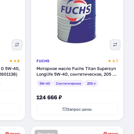
★ 4.8
FUCHS
★ 4.7
 G 5W-40,
Моторное масло Fuchs Titan Supersyn
2601138)
Longlife 5W-40, синтетическое, 205 л
(600718329)
5W-40
Синтетическое
205 л
124 666 ₽
Запрос цены
Под заказ