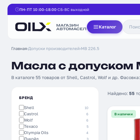
ПН-ПТ 10:00–18:00
СБ-ВС выходной
Каталог
Главная
›
Допуски производителей
›
MB 226.5
Масла с допуском 
В каталоге 55 товаров от Shell, Castrol, Wolf и др. Фасовка
Найдено:
55
т
БРЕНД
Shell
10
Castrol
6
В наличии
Wolf
6
Texaco
5
Olympia Oils
4
Лукойл
3