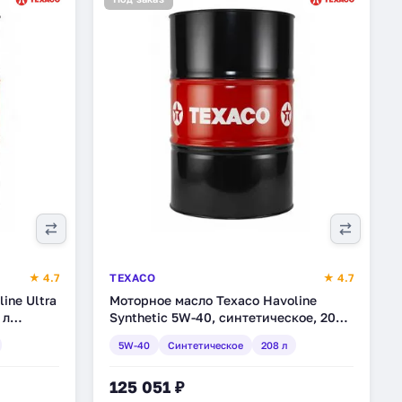
★ 4.7
TEXACO
★ 4.7
ine Ultra
Моторное масло Texaco Havoline
 л
Synthetic 5W-40, синтетическое, 208
л (840124DOE)
5W-40
Синтетическое
208 л
125 051 ₽