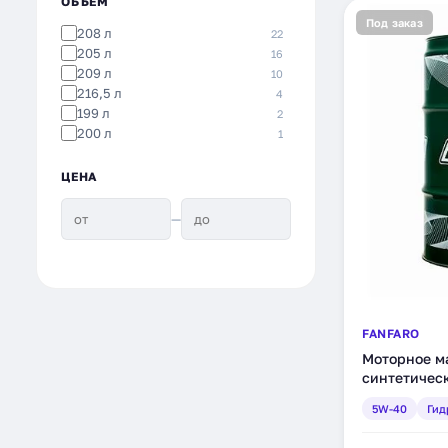
ОБЪЁМ
Под заказ
208 л
22
205 л
16
209 л
10
216,5 л
4
199 л
2
200 л
1
ЦЕНА
—
FANFARO
Моторное ма
синтетическ
(1703-4)
5W-40
Гид