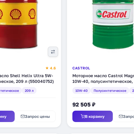
★ 4.6
CASTROL
сло Shell Helix Ultra 5W-
Моторное масло Castrol Mag
ческое, 209 л (550040752)
10W-40, полусинтетическое, 
(156EB1)
тетическое
209 л
10W-40
Полусинтетическое
2
92 505 ₽
ину
Запрос цены
В корзину
Запр