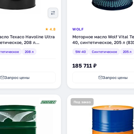
★ 4.8
WOLF
сло Texaco Havoline Ultra
Моторное масло Wolf Vital T
етическое, 208 л
40, синтетическое, 205 л (83
)
тетическое
208 л
5W-40
Синтетическое
205 л
185 711 ₽
Запрос цены
Запрос цены
Под заказ