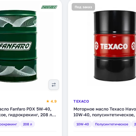
Под заказ
★ 4.9
TEXACO
сло Fanfaro PDX 5W-40,
Моторное масло Texaco Havol
ое, гидрокрекинг, 208 л
10W-40, полусинтетическое, 
(840126DEE)
рокрекинг
208 л
10W-40
Полусинтетическое
2