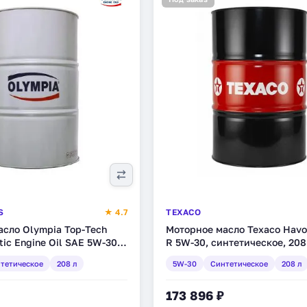
S
★ 4.7
TEXACO
сло Olympia Top-Tech
Моторное масло Texaco Havol
tic Engine Oil SAE 5W-30,
R 5W-30, синтетическое, 208
ое, 208 л (2014.111-208-
(802534DEE)
тетическое
208 л
5W-30
Синтетическое
208 л
173 896 ₽