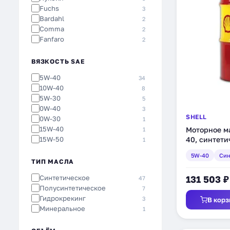
Fuchs
3
Bardahl
2
Comma
2
Fanfaro
2
Yacco
2
Addinol
2
ВЯЗКОСТЬ SAE
JB German Oil
1
5W-40
34
Роснефть
1
10W-40
8
Газпромнефть
1
5W-30
5
Kroon-Oil
1
0W-40
3
Gulf
1
SHELL
0W-30
1
Areol
1
15W-40
Моторное ма
1
Aral
1
15W-50
40, синтети
1
Aimol
1
5W-40
Син
ТИП МАСЛА
Синтетическое
131 503 ₽
47
Полусинтетическое
7
Гидрокрекинг
3
В корз
Минеральное
1