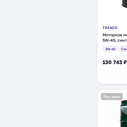
TEXACO
Моторное ма
5W-40, синт
(840310DEE
5W-40
Син
130 743 ₽
Под заказ