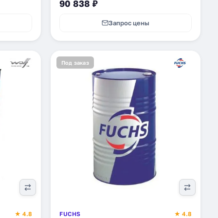
90 838 ₽
Запрос цены
Под заказ
★ 4.8
FUCHS
★ 4.8