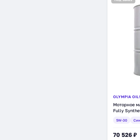
OLYMPIA OIL
Моторное ма
Fully Synthe
синтетическ
5W-30
Син
ТТ)
70 526 ₽