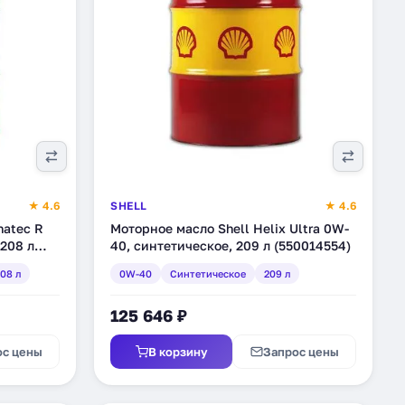
★ 4.6
SHELL
★ 4.6
natec R
Моторное масло Shell Helix Ultra 0W-
208 л
40, синтетическое, 209 л (550014554)
08 л
0W-40
Синтетическое
209 л
125 646 ₽
ос цены
В корзину
Запрос цены