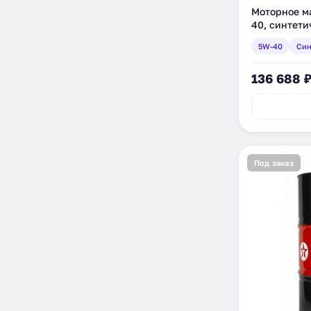
Моторное м
40, синтети
5W-40
Син
136 688 
Под заказ