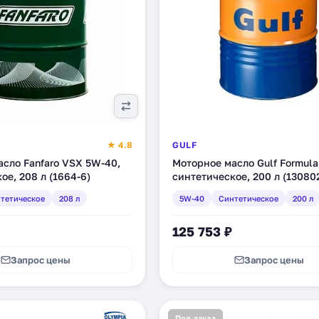
★ 4.8
GULF
сло Fanfaro VSX 5W-40,
Моторное масло Gulf Formula
ое, 208 л (1664-6)
синтетическое, 200 л (13080
тетическое
208 л
5W-40
Синтетическое
200 л
125 753 ₽
Запрос цены
Запрос цены
Под заказ