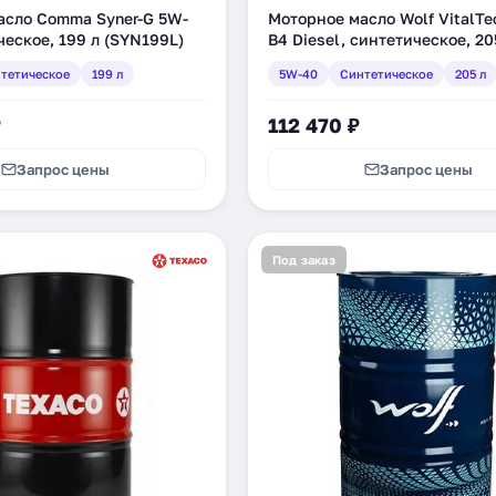
асло Comma Syner-G 5W-
Моторное масло Wolf VitalT
ческое, 199 л (SYN199L)
B4 Diesel, синтетическое, 20
(8334504)
тетическое
199 л
5W-40
Синтетическое
205 л
₽
112 470 ₽
Запрос цены
Запрос цены
Под заказ