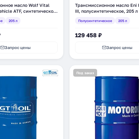
нное масло Wolf Vital
Трансмиссионное масло Eni 
ehicle ATF, синтетическое,
III, полусинтетическое, 205 л
361)
ое
205 л
Полусинтетическое
205 л
₽
129 458 ₽
Запрос цены
Запрос цены
Под заказ