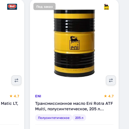
Под заказ
★ 4.7
ENI
★ 4.7
Matic LT,
Трансмиссионное масло Eni Rotra ATF
Multi, полусинтетическое, 205 л
(131010)
Полусинтетическое
205 л