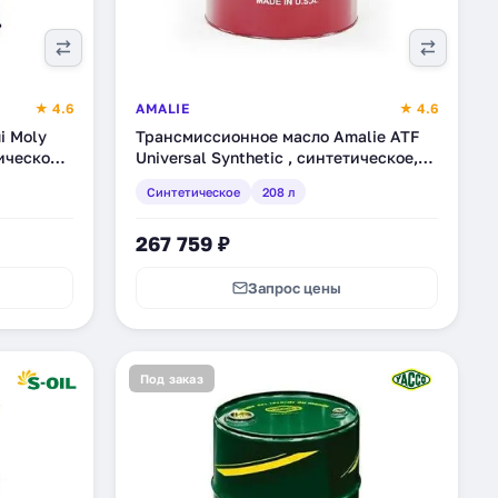
★ 4.6
AMALIE
★ 4.6
i Moly
Трансмиссионное масло Amalie ATF
ическое,
Universal Synthetic , синтетическое,
208 л (160-72863-05)
Синтетическое
208 л
267 759 ₽
Запрос цены
Под заказ