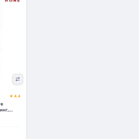
★ 4.4
we
инг,
-2000-99)