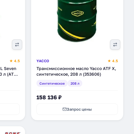
★ 4.5
YACCO
★ 4.5
L Seven
Трансмиссионное масло Yacco ATF X,
0 л (ATF-
синтетическое, 208 л (353606)
Синтетическое
208 л
158 136 ₽
Запрос цены