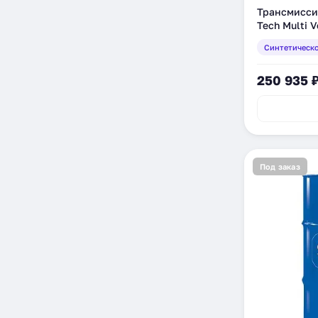
Трансмиссио
Tech Multi V
205 л (8304
Синтетическ
250 935 
Под заказ