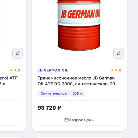
★ 4.8
JB GERMAN OIL
★ 4.8
enol ATF
Трансмиссионное масло JB German
8 л
Oil ATF DQ 3000, синтетическое, 208
л (4027311007395)
Синтетическое
208 л
93 720 ₽
Запрос цены