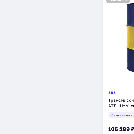
SRS
Трансмисси
ATF III MV, 
(11713)
Синтетическ
106 289 