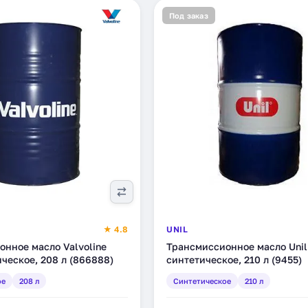
Под заказ
★ 4.8
UNIL
нное масло Valvoline
Трансмиссионное масло Unil 
ическое, 208 л (866888)
синтетическое, 210 л (9455)
ое
208 л
Синтетическое
210 л