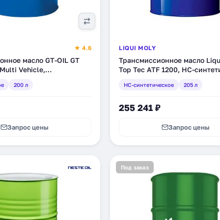
★ 4.6
LIQUI MOLY
онное масло GT-OIL GT
Трансмиссионное масло Liqu
Multi Vehicle,
Top Tec ATF 1200, НС-синтет
ое, 200 л
205 л (3685)
ое
200 л
HC-синтетическое
205 л
8940)
255 241 ₽
Запрос цены
Запрос цены
Под заказ