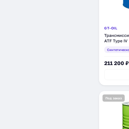
GT-OIL
Трансмисси
ATF Type IV 
синтетическ
Синтетическ
(880905940
211 200 ₽
Под заказ