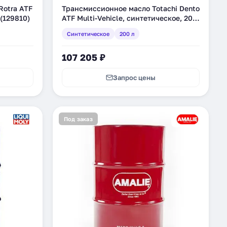
Rotra ATF
Трансмиссионное масло Totachi Dento
 (129810)
ATF Multi-Vehicle, синтетическое, 200
л (4589904528736)
Синтетическое
200 л
107 205 ₽
Запрос цены
Под заказ