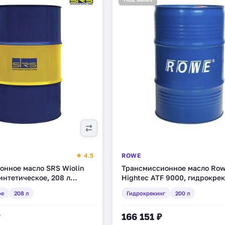
★ 4.5
ROWE
онное масло SRS Wiolin
Трансмиссионное масло Ro
синтетическое, 208 л
Hightec ATF 9000, гидрокрек
синтетическое, 200 л (25020
ое
208 л
Гидрокрекинг
200 л
₽
166 151 ₽