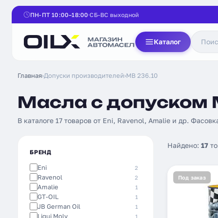
ПН-ПТ 10:00–18:00
СБ-ВС выходной
Каталог
Главная
›
Допуски производителей
›
MB 236.10
Масла с допуском M
В каталоге 17 товаров от Eni, Ravenol, Amalie и др. Фасовка
Найдено:
17
то
БРЕНД
Eni
2
Ravenol
2
Под заказ
Amalie
1
GT-OIL
1
JB German Oil
1
Liqui Moly
1