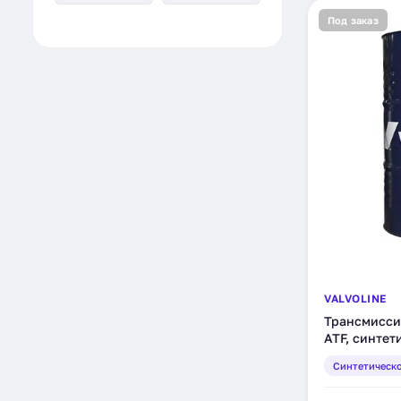
Под заказ
VALVOLINE
Трансмиссио
ATF, синтет
Синтетическ