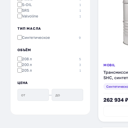
S-OIL
1
SRS
1
Valvoline
1
ТИП МАСЛА
Синтетическое
9
ОБЪЁМ
208 л
5
200 л
3
MOBIL
205 л
1
Трансмисси
SHC, синтет
ЦЕНА
Синтетическ
—
262 934 