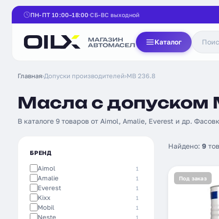
ПН-ПТ 10:00–18:00
СБ-ВС выходной
Каталог
Главная
›
Допуски производителей
›
MB 236.8
Масла с допуском 
В каталоге 9 товаров от Aimol, Amalie, Everest и др. Фасовк
Найдено:
9
тов
БРЕНД
Aimol
1
Amalie
1
Под заказ
Everest
1
Kixx
1
Mobil
1
Neste
1