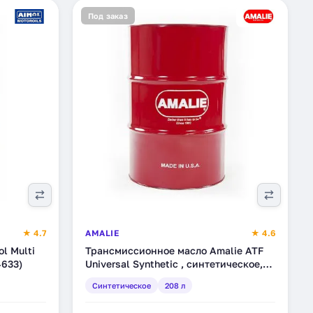
Под заказ
★ 4.7
AMALIE
★ 4.6
l Multi
Трансмиссионное масло Amalie ATF
4633)
Universal Synthetic , синтетическое,
208 л (160-72863-05)
Синтетическое
208 л