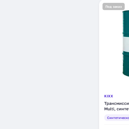
Под заказ
KIXX
Трансмисси
Multi, синт
(L2518D01E1
Синтетическ