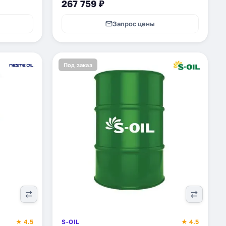
267 759 ₽
Запрос цены
Под заказ
★ 4.5
S-OIL
★ 4.5