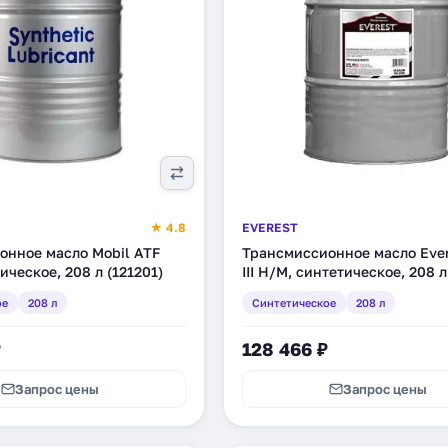
★ 4.8
EVEREST
онное масло Mobil ATF
Трансмиссионное масло Ever
ическое, 208 л (121201)
III H/M, синтетическое, 208 л
(FPATF30EV055RD)
ое
208 л
Синтетическое
208 л
₽
128 466 ₽
Запрос цены
Запрос цены