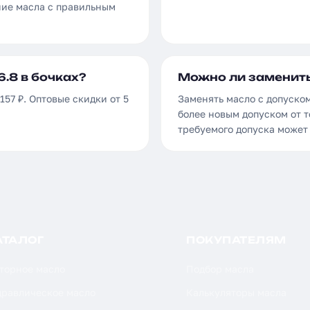
ние масла с правильным
.8 в бочках?
Можно ли заменить
157 ₽. Оптовые скидки от 5
Заменять масло с допуском
более новым допуском от т
требуемого допуска может
АТАЛОГ
ПОКУПАТЕЛЯМ
торное масло
Подбор масла
дравлическое масло
Калькуляторы масла