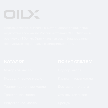
Поставка масел, смазочных материалов и технических
жидкостей в бочках по России и странам СНГ. Оптом и в
розницу от 1 бочки. Оригинальная сертифицированная
продукция от официальных дистрибьюторов.
КАТАЛОГ
ПОКУПАТЕЛЯМ
Моторное масло
Подбор масла
Гидравлическое масло
Калькуляторы масла
Трансмиссионное масло
Доставка и оплата
Тракторное масло
Отзывы клиентов
Редукторное масло
Бренды