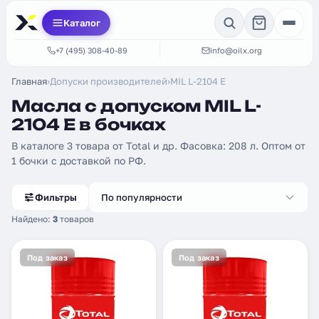
Каталог
+7 (495) 308-40-89
info@oilx.org
Главная
›
Допуски производителей
›
MIL L-2104 E
Масла с допуском MIL L-
2104 E в бочках
В каталоге 3 товара от Total и др. Фасовка: 208 л. Оптом от
1 бочки с доставкой по РФ.
Фильтры
По популярности
Найдено:
3
товаров
Под заказ
Под заказ