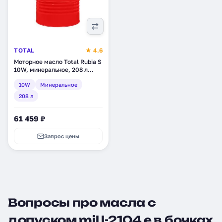
TOTAL
★ 4.6
Моторное масло Total Rubia S
10W, минеральное, 208 л
(110786)
10W
Минеральное
208 л
61 459 ₽
Запрос цены
Вопросы про масла с
допуском mil l-2104 e в бочках