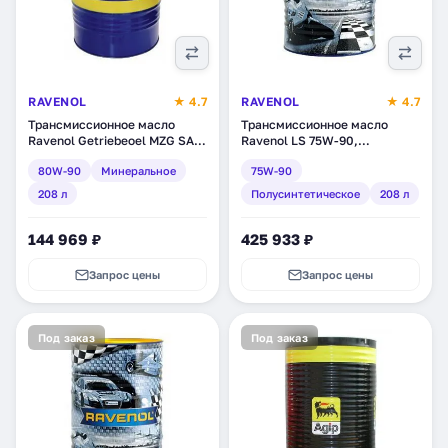
RAVENOL
★ 4.7
RAVENOL
★ 4.7
Трансмиссионное масло
Трансмиссионное масло
Ravenol Getriebeoel MZG SAE
Ravenol LS 75W-90,
80W-90 GL 4, минеральное,
полусинтетическое, 208 л
80W-90
Минеральное
75W-90
208 л (1223105-208)
(1222102-208)
208 л
Полусинтетическое
208 л
144 969 ₽
425 933 ₽
Запрос цены
Запрос цены
Под заказ
Под заказ