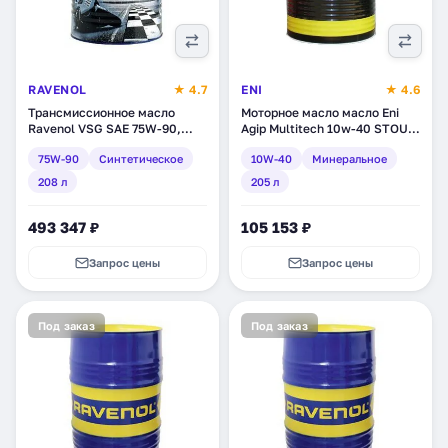
RAVENOL
★ 4.7
ENI
★ 4.6
Трансмиссионное масло
Моторное масло масло Eni
Ravenol VSG SAE 75W-90,
Agip Multitech 10w-40 STOU,
синтетическое, 208 л
минеральное, 205 л (130210)
75W-90
Синтетическое
10W-40
Минеральное
(1221101-208)
208 л
205 л
493 347 ₽
105 153 ₽
Запрос цены
Запрос цены
Под заказ
Под заказ