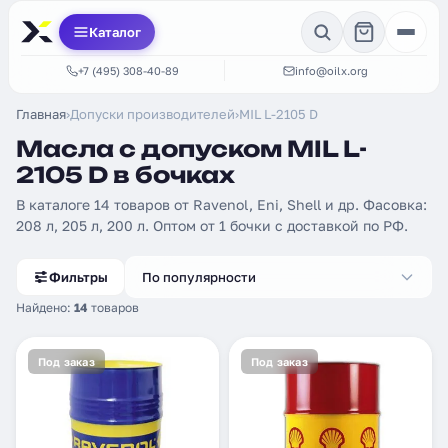
Каталог
+7 (495) 308-40-89
info@oilx.org
Главная
›
Допуски производителей
›
MIL L-2105 D
Масла с допуском MIL L-
2105 D в бочках
В каталоге 14 товаров от Ravenol, Eni, Shell и др. Фасовка:
208 л, 205 л, 200 л. Оптом от 1 бочки с доставкой по РФ.
Фильтры
По популярности
Найдено:
14
товаров
Под заказ
Под заказ