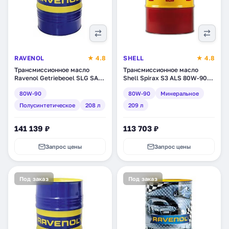
RAVENOL
★ 4.8
SHELL
★ 4.8
Трансмиссионное масло
Трансмиссионное масло
Ravenol Getriebeoel SLG SAE
Shell Spirax S3 ALS 80W-90,
80W-90, полусинтетическое,
минеральное, 209 л
80W-90
80W-90
Минеральное
208 л (1223305-208)
(550027944)
Полусинтетическое
208 л
209 л
141 139 ₽
113 703 ₽
Запрос цены
Запрос цены
Под заказ
Под заказ