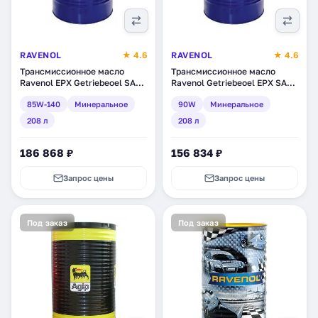
RAVENOL
★ 4.6
RAVENOL
★ 4.6
Трансмиссионное масло
Трансмиссионное масло
Ravenol EPX Getriebeoel SAE
Ravenol Getriebeoel EPX SAE
85W-140 GL-5, минеральное,
90 GL 5, минеральное, 208 л
85W-140
Минеральное
90W
Минеральное
208 л (1223211-208)
(1223202-208)
208 л
208 л
186 868 ₽
156 834 ₽
Запрос цены
Запрос цены
Под заказ
Под заказ