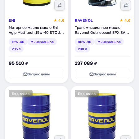
ENI
★ 4.6
RAVENOL
★ 4.6
Моторное масло масло Eni
Трансмиссионное масло
Agip Multitech 15w-40 STOU,
Ravenol Getriebeoel EPX SAE
минеральное, 205 л (130410)
80W-90 GL 5, минеральное,
15W-40
Минеральное
80W-90
Минеральное
208 л (1223205-208)
205 л
208 л
95 510 ₽
137 089 ₽
Запрос цены
Запрос цены
Под заказ
Под заказ