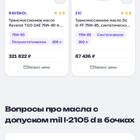
RAVENOL
★ 4.5
ZIC
★ 4.5
Трансмиссионное масло
Трансмиссионное масло Zic
Ravenol TGO SAE 75W-90 API
G-FF 75W-85, синтетическое,
GL 5, полусинтетическое, 208
200 л (202626)
75W-90
75W-85
Синтетическое
л (1222105-208)
Полусинтетическое
208 л
200 л
321 822 ₽
87 436 ₽
Запрос цены
Запрос цены
Вопросы про масла с
допуском mil l-2105 d в бочках