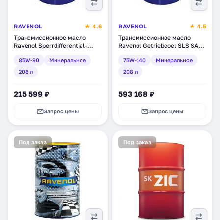
RAVENOL
★ 4.6
RAVENOL
★ 4.5
Трансмиссионное масло
Трансмиссионное масло
Ravenol Sperrdifferential-
Ravenol Getriebeoel SLS SAE
Hypoid-Getriebeoel LS 85W-
75W-140 GL 5 LS,
85W-90
Минеральное
75W-140
Минеральное
90, минеральное, 208 л
минеральное, 208 л (1221110-
(1223301-208)
208)
208 л
208 л
215 599 ₽
593 168 ₽
Запрос цены
Запрос цены
Под заказ
Под заказ