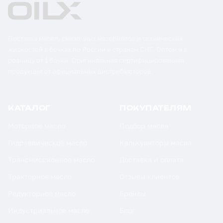
Поставка масел, смазочных материалов и технических
жидкостей в бочках по России и странам СНГ. Оптом и в
розницу от 1 бочки. Оригинальная сертифицированная
продукция от официальных дистрибьюторов.
КАТАЛОГ
ПОКУПАТЕЛЯМ
Моторное масло
Подбор масла
Гидравлическое масло
Калькуляторы масла
Трансмиссионное масло
Доставка и оплата
Тракторное масло
Отзывы клиентов
Редукторное масло
Бренды
Индустриальное масло
Блог