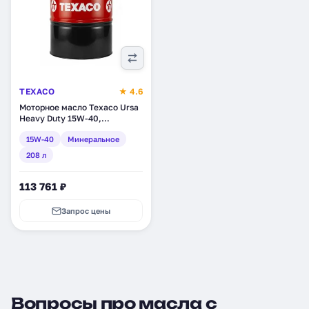
TEXACO
★ 4.6
Моторное масло Texaco Ursa
Heavy Duty 15W-40,
минеральное, 208 л
15W-40
Минеральное
(803180DEE)
208 л
113 761 ₽
Запрос цены
Вопросы про масла с