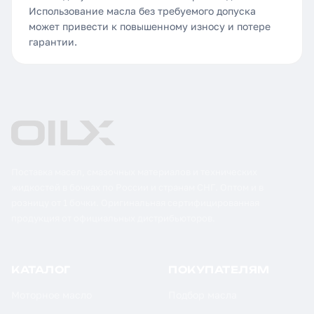
Использование масла без требуемого допуска
может привести к повышенному износу и потере
гарантии.
Поставка масел, смазочных материалов и технических
жидкостей в бочках по России и странам СНГ. Оптом и в
розницу от 1 бочки. Оригинальная сертифицированная
продукция от официальных дистрибьюторов.
КАТАЛОГ
ПОКУПАТЕЛЯМ
Моторное масло
Подбор масла