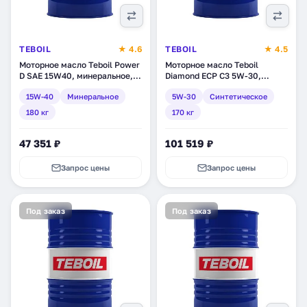
TEBOIL
★ 4.6
TEBOIL
★ 4.5
Моторное масло Teboil Power
Моторное масло Teboil
D SAE 15W40, минеральное,
Diamond ECP C3 5W-30,
180 кг (tb-232)
синтетическое, 170 кг
15W-40
Минеральное
5W-30
Синтетическое
(3453893)
180 кг
170 кг
47 351 ₽
101 519 ₽
Запрос цены
Запрос цены
Под заказ
Под заказ