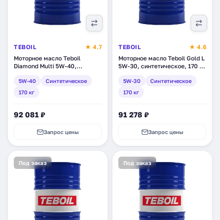
TEBOIL
★ 4.7
TEBOIL
★ 4.6
Моторное масло Teboil
Моторное масло Teboil Gold L
Diamond Multi 5W-40,
5W-30, синтетическое, 170 кг
синтетическое, 170 кг
(3453936)
5W-40
Синтетическое
5W-30
Синтетическое
(3455082)
170 кг
170 кг
92 081 ₽
91 278 ₽
Запрос цены
Запрос цены
Под заказ
Под заказ