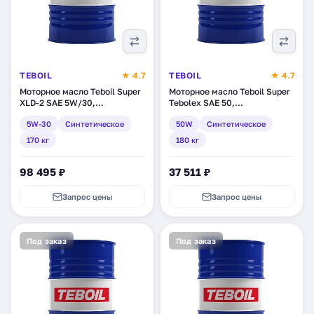
TEBOIL
★ 4.7
TEBOIL
★ 4.7
Моторное масло Teboil Super
Моторное масло Teboil Super
XLD-2 SAE 5W/30,
Tebolex SAE 50,
синтетическое, 170 кг (tb-
синтетическое, 180 кг (tb-
5W-30
Синтетическое
50W
Синтетическое
306)
301)
170 кг
180 кг
98 495 ₽
37 511 ₽
Запрос цены
Запрос цены
Под заказ
Под заказ