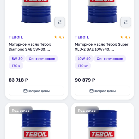
TEBOIL
★ 4.7
TEBOIL
★ 4.7
Моторное масло Teboil
Моторное масло Teboil Super
Diamond SAE 5W-30,
XLD-2 SAE 10W/40,
синтетическое, 170 к (tb-49)
синтетическое, 170 кг (tb-
5W-30
Синтетическое
10W-40
Синтетическое
304)
170 к
170 кг
83 718 ₽
90 879 ₽
Запрос цены
Запрос цены
Под заказ
Под заказ