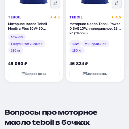
TEBOIL
★ 4.5
TEBOIL
★ 4.5
Моторное масло Teboil
Моторное масло Teboil Power
Monitra Plus 10W-30,
D SAE 10W, минеральное, 180
полусинтетическое, 180 кг
кг (tb-228)
10W-30
(tb-190)
Полусинтетическое
10W
Минеральное
180 кг
180 кг
49 060 ₽
46 824 ₽
Запрос цены
Запрос цены
Вопросы про моторное
масло teboil в бочках