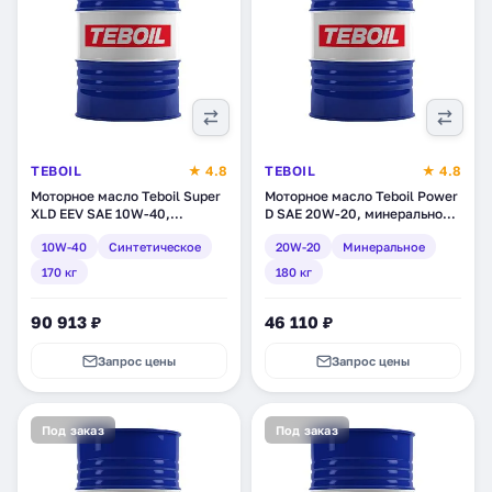
TEBOIL
★ 4.8
TEBOIL
★ 4.8
Моторное масло Teboil Super
Моторное масло Teboil Power
XLD EEV SAE 10W-40,
D SAE 20W-20, минеральное,
синтетическое, 170 кг (tb-
180 кг (tb-234)
10W-40
Синтетическое
20W-20
Минеральное
302)
170 кг
180 кг
90 913 ₽
46 110 ₽
Запрос цены
Запрос цены
Под заказ
Под заказ