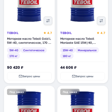
TEBOIL
★ 4.7
TEBOIL
★ 4.7
Моторное масло Teboil Gold L
Моторное масло Teboil
5W-40, синтетическое, 170 кг
Moniaste SAE 15W/40,
(3453943)
минеральное, 180 кг (tb-185)
5W-40
Синтетическое
15W-40
Минеральное
170 кг
180 кг
90 420 ₽
44 606 ₽
Запрос цены
Запрос цены
Под заказ
Под заказ