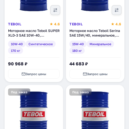
TEBOIL
★ 4.6
TEBOIL
★ 4.6
Моторное масло Teboil SUPER
Моторное масло Teboil Serina
XLD-3 SAE 10W-40,
SAE 15W/40, минеральное,
синтетическое, 170 кг (tb-
180 кг (tb-263)
10W-40
Синтетическое
15W-40
Минеральное
307)
170 кг
180 кг
90 968 ₽
44 683 ₽
Запрос цены
Запрос цены
Под заказ
Под заказ