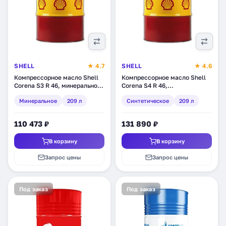
SHELL
★ 4.7
SHELL
★ 4.6
Компрессорное масло Shell
Компрессорное масло Shell
Corena S3 R 46, минеральное,
Corena S4 R 46,
209 л (550026561)
синтетическое, 209 л
Минеральное
209 л
Синтетическое
209 л
(550026202)
110 473 ₽
131 890 ₽
В корзину
В корзину
Запрос цены
Запрос цены
Под заказ
Под заказ