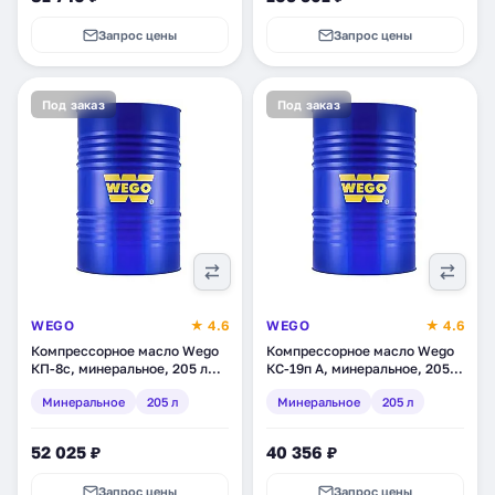
Запрос цены
Запрос цены
Под заказ
Под заказ
WEGO
★ 4.6
WEGO
★ 4.6
Компрессорное масло Wego
Компрессорное масло Wego
КП-8с, минеральное, 205 л
КС-19п А, минеральное, 205 л
(4627089060358)
(4650063117434)
Минеральное
205 л
Минеральное
205 л
52 025 ₽
40 356 ₽
Запрос цены
Запрос цены