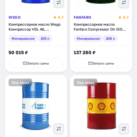
WEGO
★ 4.7
FANFARO
★ 4.7
Компрессорное масло Wego
Компрессорное масло
Компрессор VDL 46,
Fanfaro Compressor Oil ISO
минеральное, 205 л
220, минеральное, 208 л
Минеральное
205 л
Минеральное
208 л
(4627089063717)
(1728-1)
50 015 ₽
137 280 ₽
Запрос цены
Запрос цены
Под заказ
Под заказ