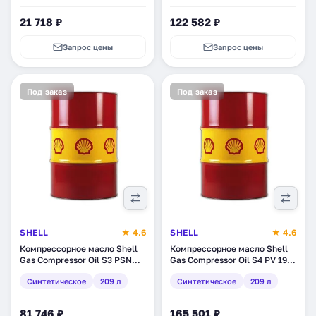
21 718 ₽
122 582 ₽
Запрос цены
Запрос цены
Под заказ
Под заказ
SHELL
★ 4.6
SHELL
★ 4.6
Компрессорное масло Shell
Компрессорное масло Shell
Gas Compressor Oil S3 PSN
Gas Compressor Oil S4 PV 190,
220, синтетическое, 209 л
синтетическое, 209 л
Синтетическое
209 л
Синтетическое
209 л
(550042581)
(550035100)
81 746 ₽
165 501 ₽