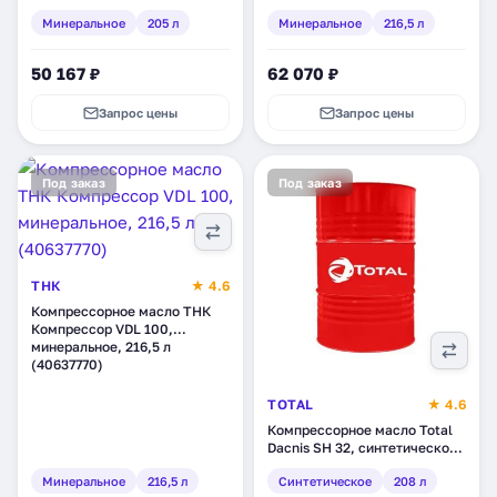
минеральное, 205 л
минеральное, 216,5 л
Минеральное
205 л
Минеральное
216,5 л
(4627089063731)
(40837670)
50 167 ₽
62 070 ₽
Запрос цены
Запрос цены
Под заказ
Под заказ
ТНК
★ 4.6
Компрессорное масло ТНК
Компрессор VDL 100,
минеральное, 216,5 л
(40637770)
TOTAL
★ 4.6
Компрессорное масло Total
Dacnis SH 32, синтетическое,
208 л (126851)
Минеральное
216,5 л
Синтетическое
208 л