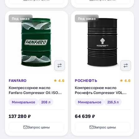
Под заказ
Под заказ
FANFARO
★ 4.6
РОСНЕФТЬ
★ 4.6
Компрессорное масло
Компрессорное масло
Fanfaro Compressor Oil ISO
Роснефть Compressor VDL
150, минеральное, 208 л
100, минеральное, 216,5 л
Минеральное
208 л
Минеральное
216,5 л
(1727-2)
(40837770)
137 280 ₽
64 639 ₽
Запрос цены
Запрос цены