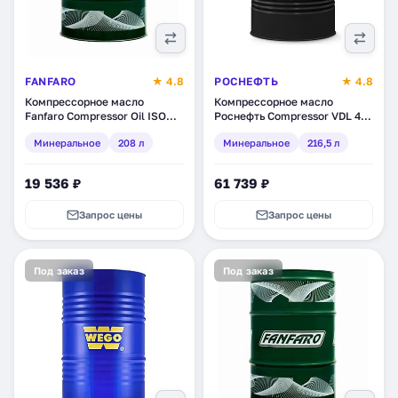
FANFARO
★ 4.8
РОСНЕФТЬ
★ 4.8
Компрессорное масло
Компрессорное масло
Fanfaro Compressor Oil ISO
Роснефть Compressor VDL 46,
100, минеральное, 208 л
минеральное, 216,5 л
Минеральное
208 л
Минеральное
216,5 л
(1726-2)
(40837570)
19 536 ₽
61 739 ₽
Запрос цены
Запрос цены
Под заказ
Под заказ