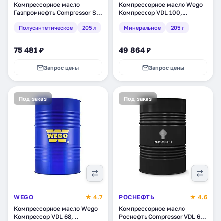
Компрессорное масло
Компрессорное масло Wego
Газпромнефть Compressor S
Компрессор VDL 100,
Synth-46,
минеральное, 205 л
Полусинтетическое
205 л
Минеральное
205 л
полусинтетическое, 205 л
(4627089064004)
(253720128)
75 481 ₽
49 864 ₽
Запрос цены
Запрос цены
Под заказ
Под заказ
WEGO
★ 4.7
РОСНЕФТЬ
★ 4.6
Компрессорное масло Wego
Компрессорное масло
Компрессор VDL 68,
Роснефть Compressor VDL 68,