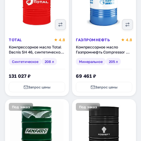
TOTAL
★ 4.8
ГАЗПРОМНЕФТЬ
★ 4.8
Компрессорное масло Total
Компрессорное масло
Dacnis SH 46, синтетическое,
Газпромнефть Compressor Oil
208 л (112595)
46, минеральное, 205 л
Синтетическое
208 л
Минеральное
205 л
(253720123)
131 027 ₽
69 461 ₽
Запрос цены
Запрос цены
Под заказ
Под заказ