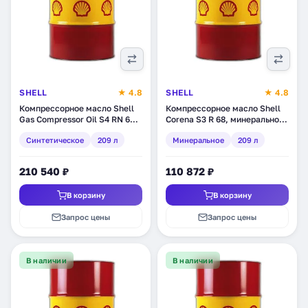
SHELL
★ 4.8
SHELL
★ 4.8
Компрессорное масло Shell
Компрессорное масло Shell
Gas Compressor Oil S4 RN 68,
Corena S3 R 68, минеральное,
синтетическое, 209 л
209 л (550026560)
Синтетическое
209 л
Минеральное
209 л
(550027260)
210 540 ₽
110 872 ₽
В корзину
В корзину
Запрос цены
Запрос цены
В наличии
В наличии