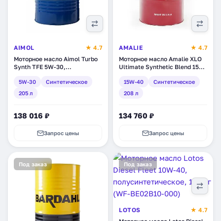
AIMOL
★ 4.7
AMALIE
★ 4.7
Моторное масло Aimol Turbo
Моторное масло Amalie XLO
Synth TFE 5W-30,
Ultimate Synthetic Blend 15W-
синтетическое, 205 л (60841)
40, синтетическое, 208 л
5W-30
Синтетическое
15W-40
Синтетическое
(160-79103-05)
205 л
208 л
138 016 ₽
134 760 ₽
Запрос цены
Запрос цены
Под заказ
Под заказ
LOTOS
★ 4.7