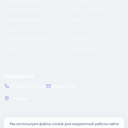
Тракторное масло
Отзывы клиентов
Редукторное масло
Бренды
Индустриальное масло
Блог
Компрессорное масло
О компании
Смазки
Честный знак
Контакты
КОНТАКТЫ
+7 (495) 308-40-89
info@oilx.org
Пн — Пт: 9:00 — 18:00
Ответим в течение часа
г. Москва
Рязанский проспект, 22
Заказать обратный звонок
Мы используем файлы cookie для корректной работы сайта