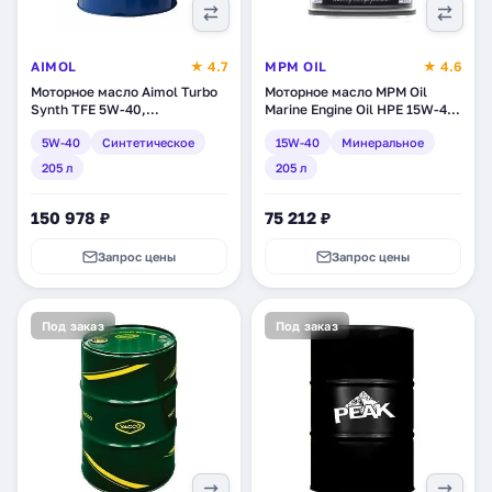
AIMOL
★ 4.7
MPM OIL
★ 4.6
Моторное масло Aimol Turbo
Моторное масло MPM Oil
Synth TFE 5W-40,
Marine Engine Oil HPE 15W-40,
синтетическое, 205 л (31415)
минеральное, 205 л
5W-40
Синтетическое
15W-40
Минеральное
(BL034205)
205 л
205 л
150 978 ₽
75 212 ₽
Запрос цены
Запрос цены
Под заказ
Под заказ