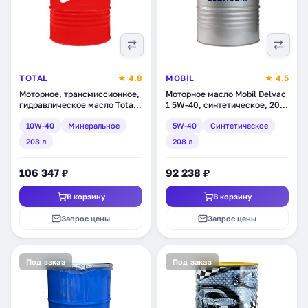
TOTAL
★ 4.8
MOBIL
★ 4.5
Моторное, трансмиссионное,
Моторное масло Mobil Delvac
гидравлическое масло Total
1 5W-40, синтетическое, 208
TP Max 10W-40,
л (141551)
10W-40
Минеральное
5W-40
Синтетическое
минеральное, 208 л
(RU148701)
208 л
208 л
106 347 ₽
92 238 ₽
В корзину
В корзину
Запрос цены
Запрос цены
Под заказ
Под заказ