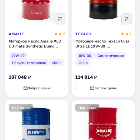
AMALIE
★ 4.7
TEXACO
★ 4.7
Моторное масло Amalie XLO
Моторное масло Texaco Ursa
Ultimate Synthetic Blend
Ultra LE 10W-30,
10W-40, полусинтетическое,
синтетическое, 208 л
10W-40
10W-30
Синтетическое
208 л (160-79183-05)
(802972DEE)
Полусинтетическое
208 л
208 л
137 048 ₽
114 914 ₽
Запрос цены
Запрос цены
Под заказ
Под заказ