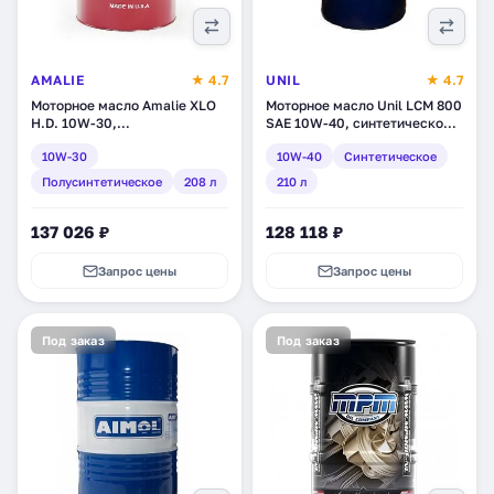
AMALIE
★ 4.7
UNIL
★ 4.7
Моторное масло Amalie XLO
Моторное масло Unil LCM 800
H.D. 10W-30,
SAE 10W-40, синтетическое,
полусинтетическое, 208 л
210 л (120045/68)
10W-30
10W-40
Синтетическое
(160-71773-05)
Полусинтетическое
208 л
210 л
137 026 ₽
128 118 ₽
Запрос цены
Запрос цены
Под заказ
Под заказ