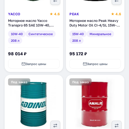
YACCO
★ 4.6
PEAK
★ 4.6
Моторное масло Yacco
Моторное масло Peak Heavy
Transpro 65 SAE 10W-40,
Duty Motor Oil CI-4/SL 15W-
синтетическое, 208 л (33156)
40, минеральное, 208 л
10W-40
Синтетическое
15W-40
Минеральное
(7020110)
208 л
208 л
98 014 ₽
95 172 ₽
Запрос цены
Запрос цены
Под заказ
Под заказ