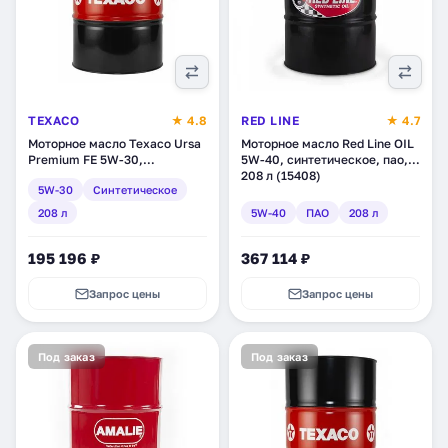
TEXACO
★ 4.8
RED LINE
★ 4.7
Моторное масло Texaco Ursa
Моторное масло Red Line OIL
Premium FE 5W-30,
5W-40, синтетическое, пао,
синтетическое, 208 л
208 л (15408)
5W-30
Синтетическое
(840171DEE)
208 л
5W-40
ПАО
208 л
195 196 ₽
367 114 ₽
Запрос цены
Запрос цены
Под заказ
Под заказ