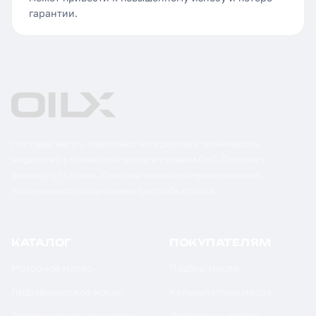
гарантии.
Поставка масел, смазочных материалов и технических
жидкостей в бочках по России и странам СНГ. Оптом и в
розницу от 1 бочки. Оригинальная сертифицированная
продукция от официальных дистрибьюторов.
КАТАЛОГ
ПОКУПАТЕЛЯМ
Моторное масло
Подбор масла
Гидравлическое масло
Калькуляторы масла
Трансмиссионное масло
Доставка и оплата