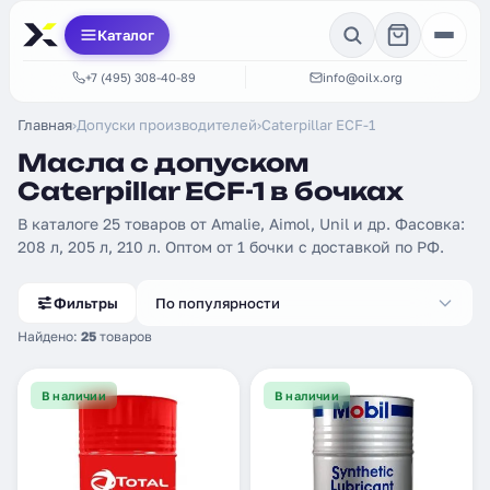
Каталог
+7 (495) 308-40-89
info@oilx.org
Главная
›
Допуски производителей
›
Caterpillar ECF-1
Масла с допуском
Caterpillar ECF-1 в бочках
В каталоге 25 товаров от Amalie, Aimol, Unil и др. Фасовка:
208 л, 205 л, 210 л. Оптом от 1 бочки с доставкой по РФ.
Фильтры
По популярности
Найдено:
25
товаров
В наличии
В наличии