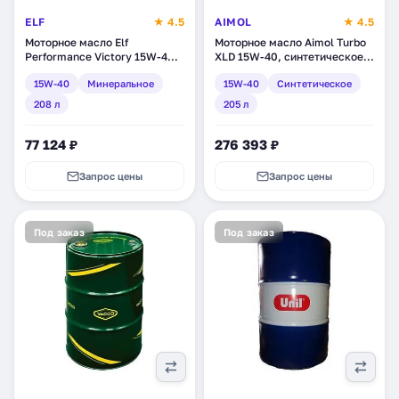
ELF
★ 4.5
AIMOL
★ 4.5
Моторное масло Elf
Моторное масло Aimol Turbo
Performance Victory 15W-40,
XLD 15W-40, синтетическое,
минеральное, 208 л (157088)
205 л (35722)
15W-40
Минеральное
15W-40
Синтетическое
208 л
205 л
77 124 ₽
276 393 ₽
Запрос цены
Запрос цены
Под заказ
Под заказ