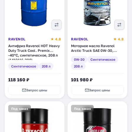
RAVENOL
★ 4.8
RAVENOL
★ 4.8
Антифриз Ravenol HDT Heavy
Моторное масло Ravenol
Duty Truck Cool. Premix
Arctic Truck SAE 0W-30,
-40°C, синтетическое, 208 л
синтетическое, 208 л
0W-30
Синтетическое
(1410116-208)
(1121100-208)
Синтетическое
208 л
208 л
118 160 ₽
101 980 ₽
Запрос цены
Запрос цены
Под заказ
Под заказ