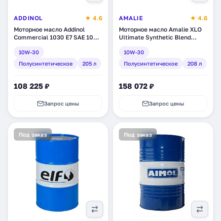
ADDINOL
★ 4.6
AMALIE
★ 4.6
Моторное масло Addinol
Моторное масло Amalie XLO
Commercial 1030 E7 SAE 10W-
Ultimate Synthetic Blend
30, полусинтетическое, 205 л
10W-30, полусинтетическое,
10W-30
10W-30
(4014766400376)
208 л (160-79173-05)
Полусинтетическое
205 л
Полусинтетическое
208 л
108 225 ₽
158 072 ₽
Запрос цены
Запрос цены
Под заказ
Под заказ