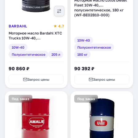
Моторное масло Lotos Diesel
Fleet 10W-40,
полусинтетическое, 180 кг
(WF-BE02B10-000)
BARDAHL
★ 4.7
Моторное масло Bardahl XTС
Trucks 10W-40,
10W-40
полусинтетическое, 205 л
10W-40
Полусинтетическое
(36109)
Полусинтетическое
205 л
180 кг
90 860 ₽
90 392 ₽
Запрос цены
Запрос цены
Под заказ
Под заказ